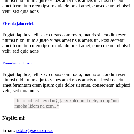
ntumsi nibh, uum a justo vitaes amet risus amets un. Posi sectetut
amet fermntum orem ipsum quia dolor sit amet, consectetur, adipisci
velit, sed quia nons.
Příroda jako celek
Fugiat dapibus, tellus ac cursus commodo, mauris sit condim eser
ntumsi nibh, uum a justo vitaes amet risus amets un. Posi sectetut
amet fermntum orem ipsum quia dolor sit amet, consectetur, adipisci
velit, sed quia nons.
Pomáhat a chránit
Fugiat dapibus, tellus ac cursus commodo, mauris sit condim eser
ntumsi nibh, uum a justo vitaes amet risus amets un. Posi sectetut
amet fermntum orem ipsum quia dolor sit amet, consectetur, adipisci
velit, sed quia nons.
Je to pohled nevídaný, jaký zhlédnout nebylo dopřáno
mnoha lidem na zemi.
Napište mi:
Email:
jablib@seznam.cz