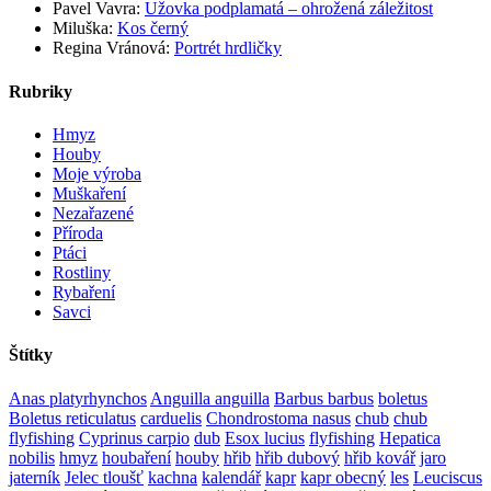
Pavel Vavra
:
Užovka podplamatá – ohrožená záležitost
Miluška
:
Kos černý
Regina Vránová
:
Portrét hrdličky
Rubriky
Hmyz
Houby
Moje výroba
Muškaření
Nezařazené
Příroda
Ptáci
Rostliny
Rybaření
Savci
Štítky
Anas platyrhynchos
Anguilla anguilla
Barbus barbus
boletus
Boletus reticulatus
carduelis
Chondrostoma nasus
chub
chub
flyfishing
Cyprinus carpio
dub
Esox lucius
flyfishing
Hepatica
nobilis
hmyz
houbaření
houby
hřib
hřib dubový
hřib kovář
jaro
jaterník
Jelec tloušť
kachna
kalendář
kapr
kapr obecný
les
Leuciscus