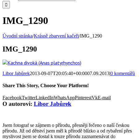
IMG_1290
Úvodní stránka
/
Krásně zbarvení kačeři
/
IMG_1290
IMG_1290
Libor Jabůrek
2013-09-07T20:05:40+00:00
07.09.2013
|
0 komentářů
Share This Story, Choose Your Platform!
Facebook
Twitter
LinkedIn
WhatsApp
Pinterest
Vk
E-mail
O autorovi:
Libor Jabůrek
Jsem fotograf se zájmem o přírodu, přesněji řečeno o naší českou
přírodu. Již od dětství jsem měl k přírodě blízko a od rybaření přes
myslivost jsem se dostal k touze přírodu zaznamenávat do