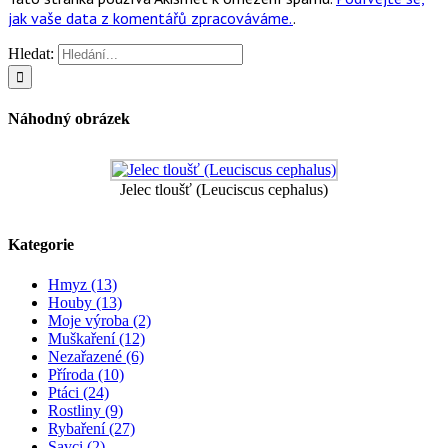
jak vaše data z komentářů zpracováváme.
.
Hledat:
Náhodný obrázek
Jelec tloušť (Leuciscus cephalus)
Kategorie
Hmyz (13)
Houby (13)
Moje výroba (2)
Muškaření (12)
Nezařazené (6)
Příroda (10)
Ptáci (24)
Rostliny (9)
Rybaření (27)
Savci (2)