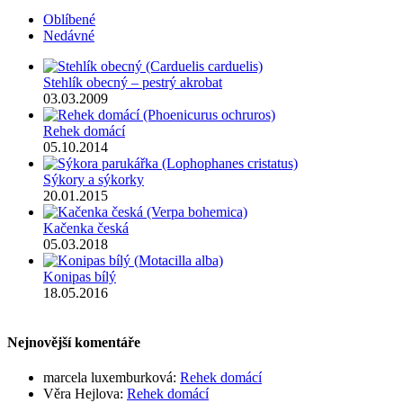
Oblíbené
Nedávné
Stehlík obecný – pestrý akrobat
03.03.2009
Rehek domácí
05.10.2014
Sýkory a sýkorky
20.01.2015
Kačenka česká
05.03.2018
Konipas bílý
18.05.2016
Nejnovější komentáře
marcela luxemburková
:
Rehek domácí
Věra Hejlova
:
Rehek domácí