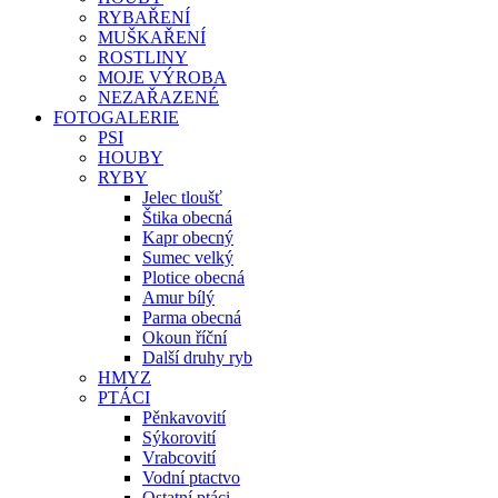
RYBAŘENÍ
MUŠKAŘENÍ
ROSTLINY
MOJE VÝROBA
NEZAŘAZENÉ
FOTOGALERIE
PSI
HOUBY
RYBY
Jelec tloušť
Štika obecná
Kapr obecný
Sumec velký
Plotice obecná
Amur bílý
Parma obecná
Okoun říční
Další druhy ryb
HMYZ
PTÁCI
Pěnkavovití
Sýkorovití
Vrabcovití
Vodní ptactvo
Ostatní ptáci