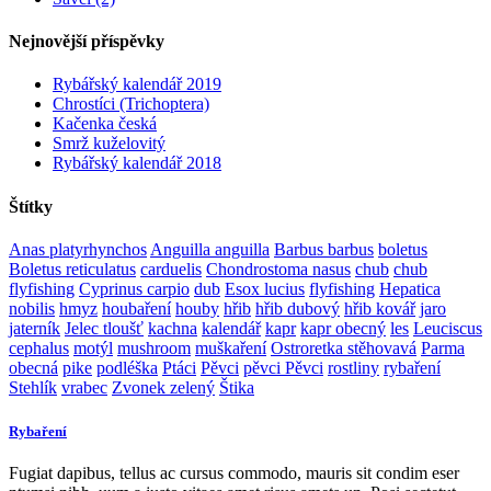
Nejnovější příspěvky
Rybářský kalendář 2019
Chrostíci (Trichoptera)
Kačenka česká
Smrž kuželovitý
Rybářský kalendář 2018
Štítky
Anas platyrhynchos
Anguilla anguilla
Barbus barbus
boletus
Boletus reticulatus
carduelis
Chondrostoma nasus
chub
chub
flyfishing
Cyprinus carpio
dub
Esox lucius
flyfishing
Hepatica
nobilis
hmyz
houbaření
houby
hřib
hřib dubový
hřib kovář
jaro
jaterník
Jelec tloušť
kachna
kalendář
kapr
kapr obecný
les
Leuciscus
cephalus
motýl
mushroom
muškaření
Ostroretka stěhovavá
Parma
obecná
pike
podléška
Ptáci
Pěvci
pěvci Pěvci
rostliny
rybaření
Stehlík
vrabec
Zvonek zelený
Štika
Rybaření
Fugiat dapibus, tellus ac cursus commodo, mauris sit condim eser