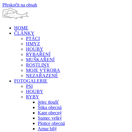
Přeskočit na obsah
HOME
ČLÁNKY
PTÁCI
HMYZ
HOUBY
RYBAŘENÍ
MUŠKAŘENÍ
ROSTLINY
MOJE VÝROBA
NEZAŘAZENÉ
FOTOGALERIE
PSI
HOUBY
RYBY
Jelec tloušť
Štika obecná
Kapr obecný
Sumec velký
Plotice obecná
Amur bílý