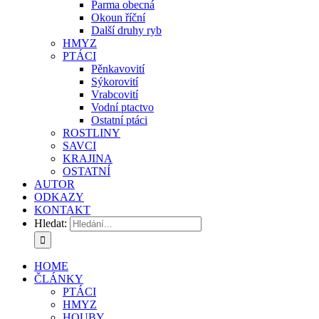
Parma obecná
Okoun říční
Další druhy ryb
HMYZ
PTÁCI
Pěnkavovití
Sýkorovití
Vrabcovití
Vodní ptactvo
Ostatní ptáci
ROSTLINY
SAVCI
KRAJINA
OSTATNÍ
AUTOR
ODKAZY
KONTAKT
Hledat:
HOME
ČLÁNKY
PTÁCI
HMYZ
HOUBY