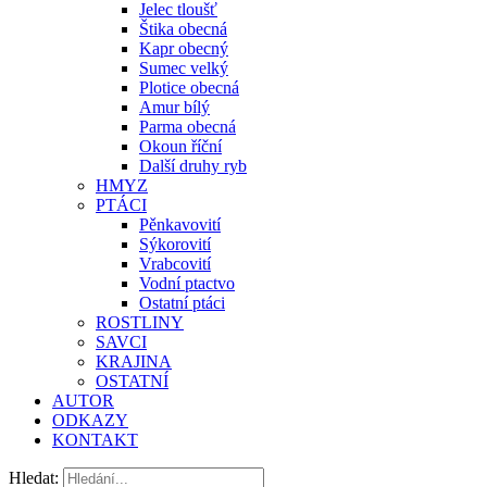
Jelec tloušť
Štika obecná
Kapr obecný
Sumec velký
Plotice obecná
Amur bílý
Parma obecná
Okoun říční
Další druhy ryb
HMYZ
PTÁCI
Pěnkavovití
Sýkorovití
Vrabcovití
Vodní ptactvo
Ostatní ptáci
ROSTLINY
SAVCI
KRAJINA
OSTATNÍ
AUTOR
ODKAZY
KONTAKT
Hledat: