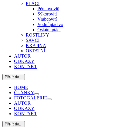
PTÁCI
Pěnkavovití
Sýkorovití
Vrabcovití
Vodní ptactvo
Ostatní ptáci
ROSTLINY
SAVCI
KRAJINA
OSTATNÍ
AUTOR
ODKAZY
KONTAKT
Přejít do...
HOME
ČLÁNKY
FOTOGALERIE
AUTOR
ODKAZY
KONTAKT
Přejít do...