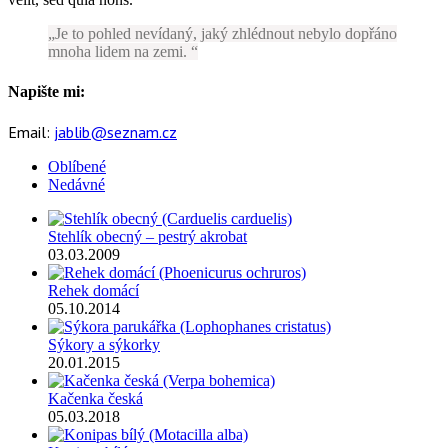
Je to pohled nevídaný, jaký zhlédnout nebylo dopřáno
mnoha lidem na zemi.
Napište mi:
Email:
jablib@seznam.cz
Oblíbené
Nedávné
Stehlík obecný – pestrý akrobat
03.03.2009
Rehek domácí
05.10.2014
Sýkory a sýkorky
20.01.2015
Kačenka česká
05.03.2018