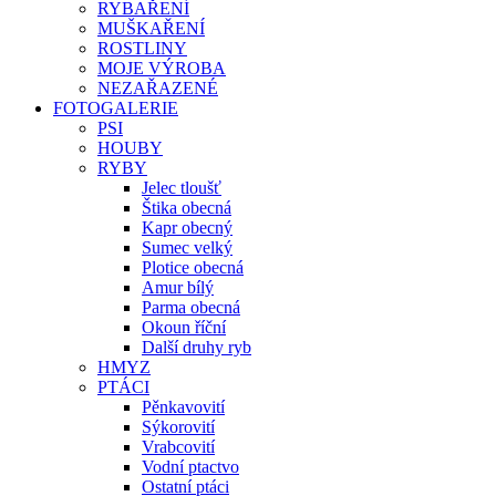
RYBAŘENÍ
MUŠKAŘENÍ
ROSTLINY
MOJE VÝROBA
NEZAŘAZENÉ
FOTOGALERIE
PSI
HOUBY
RYBY
Jelec tloušť
Štika obecná
Kapr obecný
Sumec velký
Plotice obecná
Amur bílý
Parma obecná
Okoun říční
Další druhy ryb
HMYZ
PTÁCI
Pěnkavovití
Sýkorovití
Vrabcovití
Vodní ptactvo
Ostatní ptáci