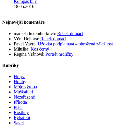
Konipas bílý
18.05.2016
Nejnovější komentáře
marcela luxemburková
:
Rehek domácí
Věra Hejlova
:
Rehek domácí
Pavel Vavra
:
Užovka podplamatá – ohrožená záležitost
Miluška
:
Kos černý
Regina Vránová
:
Portrét hrdličky
Rubriky
Hmyz
Houby
Moje výroba
Muškaření
Nezařazené
Příroda
Ptáci
Rostliny
Rybaření
Savci