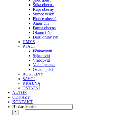
Jelec tloušť
Štika obecná
Kapr obecný
Sumec velký
Plotice obecná
Amur bílý
Parma obecná
Okoun říční
Další druhy ryb
HMYZ
PTÁCI
Pěnkavovití
Sýkorovití
Vrabcovití
Vodní ptactvo
Ostatní ptáci
ROSTLINY
SAVCI
KRAJINA
OSTATNÍ
AUTOR
ODKAZY
KONTAKT
Hledat: