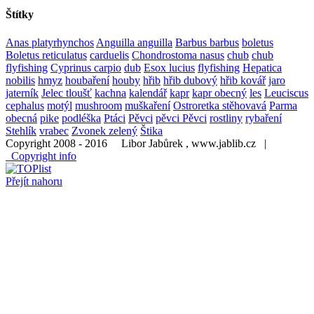
Štítky
Anas platyrhynchos
Anguilla anguilla
Barbus barbus
boletus
Boletus reticulatus
carduelis
Chondrostoma nasus
chub
chub
flyfishing
Cyprinus carpio
dub
Esox lucius
flyfishing
Hepatica
nobilis
hmyz
houbaření
houby
hřib
hřib dubový
hřib kovář
jaro
jaterník
Jelec tloušť
kachna
kalendář
kapr
kapr obecný
les
Leuciscus
cephalus
motýl
mushroom
muškaření
Ostroretka stěhovavá
Parma
obecná
pike
podléška
Ptáci
Pěvci
pěvci Pěvci
rostliny
rybaření
Stehlík
vrabec
Zvonek zelený
Štika
Copyright 2008 - 2016 Libor Jabůrek , www.jablib.cz |
Copyright info
Přejít nahoru