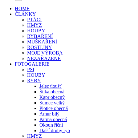
HOME
ČLÁNKY
PTÁCI
HMYZ
HOUBY
RYBAŘENÍ
MUŠKAŘENÍ
ROSTLINY
MOJE VÝROBA
NEZAŘAZENÉ
FOTOGALERIE
PSI
HOUBY
RYBY
Jelec tloušť
Štika obecná
Kapr obecný
Sumec velký
Plotice obecná
Amur bílý
Parma obecná
Okoun říční
Další druhy ryb
HMYZ