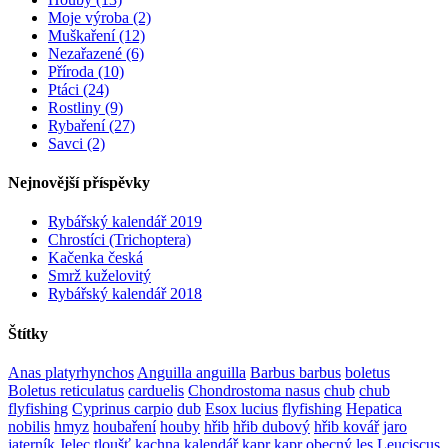
Moje výroba (2)
Muškaření (12)
Nezařazené (6)
Příroda (10)
Ptáci (24)
Rostliny (9)
Rybaření (27)
Savci (2)
Nejnovější příspěvky
Rybářský kalendář 2019
Chrostíci (Trichoptera)
Kačenka česká
Smrž kuželovitý
Rybářský kalendář 2018
Štítky
Anas platyrhynchos
Anguilla anguilla
Barbus barbus
boletus
Boletus reticulatus
carduelis
Chondrostoma nasus
chub
chub
flyfishing
Cyprinus carpio
dub
Esox lucius
flyfishing
Hepatica
nobilis
hmyz
houbaření
houby
hřib
hřib dubový
hřib kovář
jaro
jaterník
Jelec tloušť
kachna
kalendář
kapr
kapr obecný
les
Leuciscus