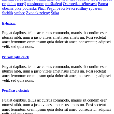
cephalus
motýl
mushroom
muškaření
Ostroretka stěhovavá
Parma
obecná
pike
podléška
Ptáci
Pěvci
pěvci Pěvci
rostliny
rybaření
Stehlík
vrabec
Zvonek zelený
Štika
Rybaření
Fugiat dapibus, tellus ac cursus commodo, mauris sit condim eser
ntumsi nibh, uum a justo vitaes amet risus amets un. Posi sectetut
amet fermntum orem ipsum quia dolor sit amet, consectetur, adipisci
velit, sed quia nons.
Příroda jako celek
Fugiat dapibus, tellus ac cursus commodo, mauris sit condim eser
ntumsi nibh, uum a justo vitaes amet risus amets un. Posi sectetut
amet fermntum orem ipsum quia dolor sit amet, consectetur, adipisci
velit, sed quia nons.
Pomáhat a chránit
Fugiat dapibus, tellus ac cursus commodo, mauris sit condim eser
ntumsi nibh, uum a justo vitaes amet risus amets un. Posi sectetut
amet fermntum orem ipsum quia dolor sit amet, consectetur, adipisci
velit, sed quia nons.