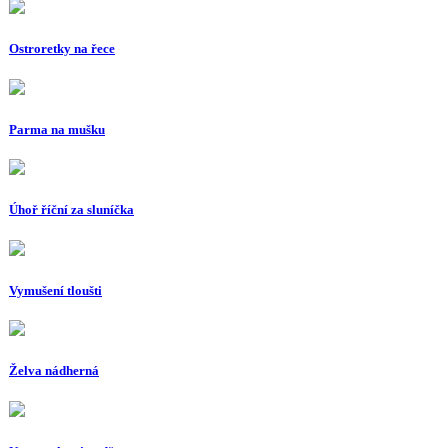
Ostroretky na řece
Parma na mušku
Úhoř říční za sluníčka
Vymušení tloušti
Želva nádherná