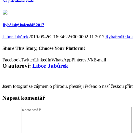
Na pstruhové vodě
Rybářský kalendář 2017
Libor Jabůrek
2019-09-26T16:34:22+00:00
02.11.2017
|
Rybaření
|
0 ko
Share This Story, Choose Your Platform!
Facebook
Twitter
LinkedIn
WhatsApp
Pinterest
Vk
E-mail
O autorovi:
Libor Jabůrek
Jsem fotograf se zájmem o přírodu, přesněji řečeno o naší českou přír
Napsat komentář