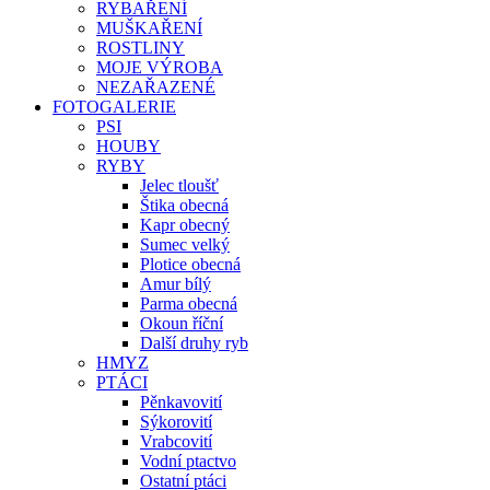
RYBAŘENÍ
MUŠKAŘENÍ
ROSTLINY
MOJE VÝROBA
NEZAŘAZENÉ
FOTOGALERIE
PSI
HOUBY
RYBY
Jelec tloušť
Štika obecná
Kapr obecný
Sumec velký
Plotice obecná
Amur bílý
Parma obecná
Okoun říční
Další druhy ryb
HMYZ
PTÁCI
Pěnkavovití
Sýkorovití
Vrabcovití
Vodní ptactvo
Ostatní ptáci