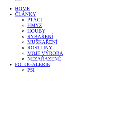
HOME
ČLÁNKY
PTÁCI
HMYZ
HOUBY
RYBAŘENÍ
MUŠKAŘENÍ
ROSTLINY
MOJE VÝROBA
NEZAŘAZENÉ
FOTOGALERIE
PSI
HOUBY
RYBY
Jelec tloušť
Štika obecná
Kapr obecný
Sumec velký
Plotice obecná
Amur bílý
Parma obecná
Okoun říční
Další druhy ryb
HMYZ