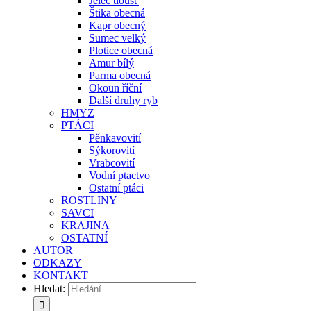
Jelec tloušť
Štika obecná
Kapr obecný
Sumec velký
Plotice obecná
Amur bílý
Parma obecná
Okoun říční
Další druhy ryb
HMYZ
PTÁCI
Pěnkavovití
Sýkorovití
Vrabcovití
Vodní ptactvo
Ostatní ptáci
ROSTLINY
SAVCI
KRAJINA
OSTATNÍ
AUTOR
ODKAZY
KONTAKT
Hledat: