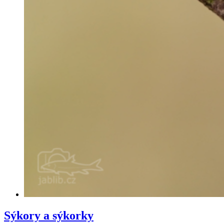
Sýkory a sýkorky