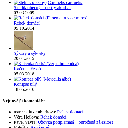
Stehlík obecný – pestrý akrobat
03.03.2009
Rehek domácí
05.10.2014
Sýkory a sýkorky
20.01.2015
Kačenka česká
05.03.2018
Konipas bílý
18.05.2016
Nejnovější komentáře
marcela luxemburková
:
Rehek domácí
Věra Hejlova
:
Rehek domácí
Pavel Vavra
:
Užovka podplamatá – ohrožená záležitost
Miluška
:
Kos černý