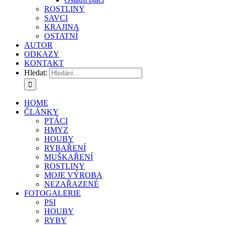
ROSTLINY
SAVCI
KRAJINA
OSTATNÍ
AUTOR
ODKAZY
KONTAKT
Hledat:
HOME
ČLÁNKY
PTÁCI
HMYZ
HOUBY
RYBAŘENÍ
MUŠKAŘENÍ
ROSTLINY
MOJE VÝROBA
NEZAŘAZENÉ
FOTOGALERIE
PSI
HOUBY
RYBY