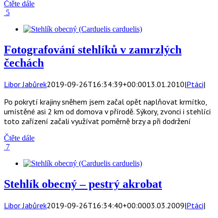
Čtěte dále
5
Fotografování stehlíků v zamrzlých
čechách
Libor Jabůrek
2019-09-26T16:34:39+00:00
13.01.2010
|
Ptáci
|
Po pokrytí krajiny sněhem jsem začal opět naplňovat krmítko,
umístěné asi 2 km od domova v přírodě. Sýkory, zvonci i stehlíci
toto zařízení začali využívat poměrně brzy a při dodržení
Čtěte dále
7
Stehlík obecný – pestrý akrobat
Libor Jabůrek
2019-09-26T16:34:40+00:00
03.03.2009
|
Ptáci
|