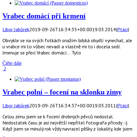
Vrabec domácí při krmení
Libor Jabůrek
2019-09-26T16:34:35+00:00
19.03.2014
|
Ptáci
|
Obvykle se na svých fotkách snažím lidská obydlí vynechat, ale
u vrabce mi to vůbec nevadí a vlastně mi to i docela sedí.
Jmenuje se přeci Vrabec domácí.. . Tyto
Čtěte dále
2
Vrabec polní – focení na sklonku zimy
Libor Jabůrek
2019-09-26T16:34:37+00:00
19.03.2011
|
Ptáci
|
Celou zimu jsem se k focení drobných pěvců nedostal.
Nedostatek času je asi největší nepřítel fotografa přírody :-).
Když jsem se minulý rok vždy navracel pěšky z lokality, kde jsem