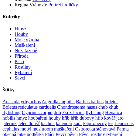
Regina Vránová
:
Portrét hrdličky
Rubriky
Hmyz
Houby
Moje výroba
Muškaření
Nezařazené
Příroda
Ptáci
Rostliny
Rybaření
Savci
Štítky
Anas platyrhynchos
Anguilla anguilla
Barbus barbus
boletus
Boletus reticulatus
carduelis
Chondrostoma nasus
chub
chub
flyfishing
Cyprinus carpio
dub
Esox lucius
flyfishing
Hepatica
nobilis
hmyz
houbaření
houby
hřib
hřib dubový
hřib kovář
jaro
jaterník
Jelec tloušť
kachna
kalendář
kapr
kapr obecný
les
Leuciscus
cephalus
motýl
mushroom
muškaření
Ostroretka stěhovavá
Parma
obecná
pike
podléška
Ptáci
Pěvci
pěvci Pěvci
rostliny
rybaření