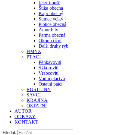
Jelec tloušť
Štika obecná
Kapr obecný
Sumec velký
Plotice obecná
Amur bílý
Parma obecná
Okoun říční
Další druhy ryb
HMYZ
PTÁCI
Pěnkavovití
Sýkorovití
Vrabcovití
Vodní ptactvo
Ostatní ptáci
ROSTLINY
SAVCI
KRAJINA
OSTATNÍ
AUTOR
ODKAZY
KONTAKT
Hledat: