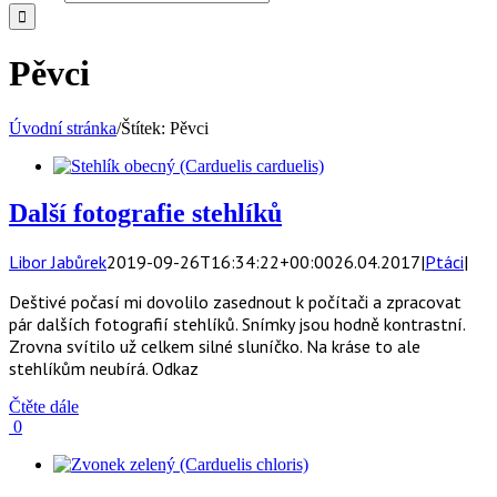
Pěvci
Úvodní stránka
/
Štítek:
Pěvci
Další fotografie stehlíků
Libor Jabůrek
2019-09-26T16:34:22+00:00
26.04.2017
|
Ptáci
|
Deštivé počasí mi dovolilo zasednout k počítači a zpracovat
pár dalších fotografií stehlíků. Snímky jsou hodně kontrastní.
Zrovna svítilo už celkem silné sluníčko. Na kráse to ale
stehlíkům neubírá. Odkaz
Čtěte dále
0