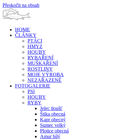
Přeskočit na obsah
HOME
ČLÁNKY
PTÁCI
HMYZ
HOUBY
RYBAŘENÍ
MUŠKAŘENÍ
ROSTLINY
MOJE VÝROBA
NEZAŘAZENÉ
FOTOGALERIE
PSI
HOUBY
RYBY
Jelec tloušť
Štika obecná
Kapr obecný
Sumec velký
Plotice obecná
Amur bílý