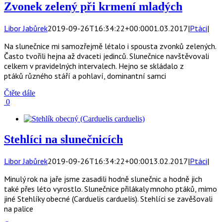
Zvonek zelený při krmení mladých
Libor Jabůrek
2019-09-26T16:34:22+00:00
01.03.2017
|
Ptáci
|
Na slunečnice mi samozřejmě létalo i spousta zvonků zelených.
Často tvořili hejna až dvaceti jedinců. Slunečnice navštěvovali
celkem v pravidelných intervalech. Hejno se skládalo z
ptáků různého stáří a pohlaví, dominantní samci
Čtěte dále
0
Stehlíci na slunečnicích
Libor Jabůrek
2019-09-26T16:34:22+00:00
13.02.2017
|
Ptáci
|
Minulý rok na jaře jsme zasadili hodně slunečnic a hodně jich
také přes léto vyrostlo. Slunečnice přilákaly mnoho ptáků, mimo
jiné Stehlíky obecné (Carduelis carduelis). Stehlíci se zavěšovali
na palice