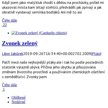
Když jsem jako malý kluk chodil s dědou na procházky, pořád mi
ukazoval místa kam létají stehlíci, předváděl jak zpívají a jak
obratně vyndavají semínka bodláků. Ani mě to asi
Čtěte dále
22
Zvonek zelený
Libor Jabůrek
2019-09-26T16:34:40+00:00
27.02.2009
|
Ptáci
|
Patří mezi naše nejhojnější ptáky ale i tak ho podle posledních
statistik výrazně ubývá. Příčina jeho úbytku je přisuzována
změnám životního prostředí a používáním chemických ošetření
v zemědělství. Zvonky jsem
Čtěte dále
1
Oblíbené
Nedávné