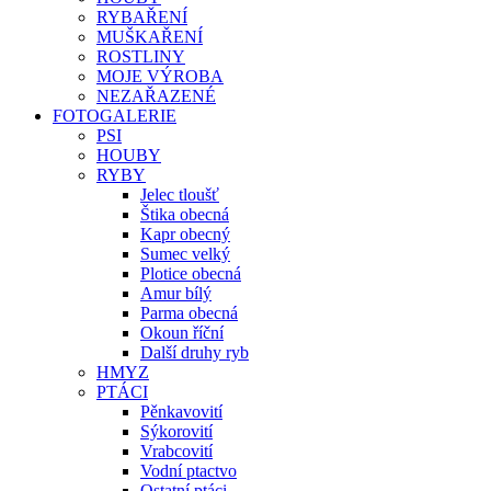
RYBAŘENÍ
MUŠKAŘENÍ
ROSTLINY
MOJE VÝROBA
NEZAŘAZENÉ
FOTOGALERIE
PSI
HOUBY
RYBY
Jelec tloušť
Štika obecná
Kapr obecný
Sumec velký
Plotice obecná
Amur bílý
Parma obecná
Okoun říční
Další druhy ryb
HMYZ
PTÁCI
Pěnkavovití
Sýkorovití
Vrabcovití
Vodní ptactvo
Ostatní ptáci