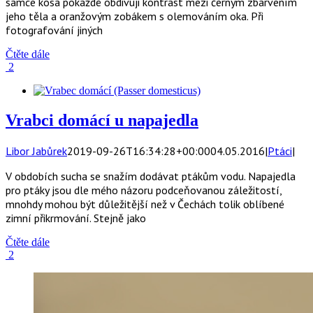
samce kosa pokaždé obdivuji kontrast mezi černým zbarvením
jeho těla a oranžovým zobákem s olemováním oka. Při
fotografování jiných
Čtěte dále
2
Vrabci domácí u napajedla
Libor Jabůrek
2019-09-26T16:34:28+00:00
04.05.2016
|
Ptáci
|
V obdobích sucha se snažím dodávat ptákům vodu. Napajedla
pro ptáky jsou dle mého názoru podceňovanou záležitostí,
mnohdy mohou být důležitější než v Čechách tolik oblíbené
zimní přikrmování. Stejně jako
Čtěte dále
2