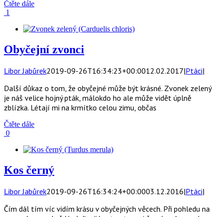
Čtěte dále
1
Obyčejní zvonci
Libor Jabůrek
2019-09-26T16:34:23+00:00
12.02.2017
|
Ptáci
|
Další důkaz o tom, že obyčejné může být krásné. Zvonek zelený
je náš velice hojný pták, málokdo ho ale může vidět úplně
zblízka. Létají mi na krmítko celou zimu, občas
Čtěte dále
0
Kos černý
Libor Jabůrek
2019-09-26T16:34:24+00:00
03.12.2016
|
Ptáci
|
Čím dál tím víc vidím krásu v obyčejných věcech. Při pohledu na