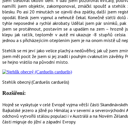
jsem sledoval okolní dění. V dáli jsem pozoroval kvíčaly, podí
namířil jsem objektiv, zakomponoval, zmáčkl spoušť a stehlík 
blesku. Po asi 20 minutách se ojevili dva zpátky, další jsem regi
opodál. Blesk jsem vypnul a nehnutě čekal. Konečně slétli dolů 
tyhle neposedné a rychlé akrobaty. Udělal jsem pár snímků, pak j
jsem se protáhnout, postavím se a upadám na zem – hrozně jse
klepu jak ratlík, teploměr v autě mi ukazuje -8 stupňů celsia. 
jednou a s přicházejícím oteplením jsem je na onom místě už nep
Stehlík se mi jeví jako velice plachý a nedůvěřivý, jak už jsem zmín
jsem měl pocit že jsem si jej zradil i pouhým cvaknutím závěrky. P
se hejno vrátilo na původní místo.
Stehlík obecný (Carduelis carduelis)
Rozšíření:
Hojně se vyskytuje v celé Evropě vyjma větší části Skandinávskéh
Bajkalské jezero a jižně po Himálaj a v severní a severovýchodní Afr
odchovů vytvořili stálou populaci i v Austrálii a na Novém Zélandu
části migruje do jižní a západní Evropy.