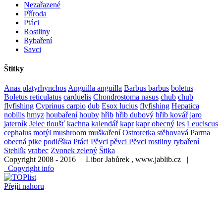
Nezařazené
Příroda
Ptáci
Rostliny
Rybaření
Savci
Štítky
Anas platyrhynchos
Anguilla anguilla
Barbus barbus
boletus
Boletus reticulatus
carduelis
Chondrostoma nasus
chub
chub
flyfishing
Cyprinus carpio
dub
Esox lucius
flyfishing
Hepatica
nobilis
hmyz
houbaření
houby
hřib
hřib dubový
hřib kovář
jaro
jaterník
Jelec tloušť
kachna
kalendář
kapr
kapr obecný
les
Leuciscus
cephalus
motýl
mushroom
muškaření
Ostroretka stěhovavá
Parma
obecná
pike
podléška
Ptáci
Pěvci
pěvci Pěvci
rostliny
rybaření
Stehlík
vrabec
Zvonek zelený
Štika
Copyright 2008 - 2016 Libor Jabůrek , www.jablib.cz |
Copyright info
Přejít nahoru