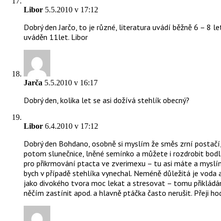
Libor
5.5.2010 v 17:12
Dobrý den Jarčo, to je různé, literatura uvádí běžně 6 – 8 l
uváděn 11let. Libor
Jarča
5.5.2010 v 16:17
Dobrý den, kolika let se asi dožívá stehlík obecný?
Libor
6.4.2010 v 17:12
Dobrý den Bohdano, osobně si myslím že směs zrní postačí
potom slunečnice, lněné semínko a můžete i rozdrobit bodl
pro přikrmování ptacta ve zverimexu – tu asi máte a myslí
bych v případě stehlíka vynechal. Neméně důležitá je voda 
jako divokého tvora moc lekat a stresovat – tomu přiklád
něčím zastínit apod. a hlavně ptáčka často nerušit. Přeji ho