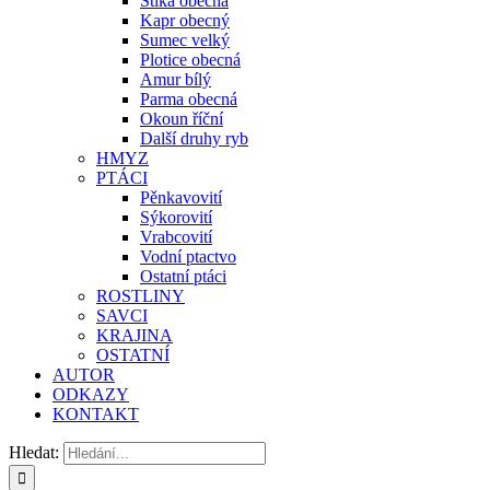
Štika obecná
Kapr obecný
Sumec velký
Plotice obecná
Amur bílý
Parma obecná
Okoun říční
Další druhy ryb
HMYZ
PTÁCI
Pěnkavovití
Sýkorovití
Vrabcovití
Vodní ptactvo
Ostatní ptáci
ROSTLINY
SAVCI
KRAJINA
OSTATNÍ
AUTOR
ODKAZY
KONTAKT
Hledat: