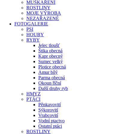
MUŠKAŘENÍ
ROSTLINY
MOJE VÝROBA
NEZAŘAZENÉ
FOTOGALERIE
PSI
HOUBY
RYBY
Jelec tloušť
Štika obecná
Kapr obecný
Sumec velký
Plotice obecná
Amur bílý
Parma obecná
Okoun říční
Další druhy ryb
HMYZ
PTÁCI
Pěnkavovití
Sýkorovití
Vrabcovití
Vodní ptactvo
Ostatní ptáci
ROSTLINY