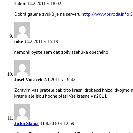
Libor
14.2.2011 v 18:02
Dobrá galerie zvuků je na serveru
http://www.priroda.info
S
nike
14.2.2011 v 15:19
nemohli byste sem dát zpěv stehlíka obecného
Josef Voracek
2.1.2011 v 19:42
Zdravim vas pratele tak tito krasni drobecci hnizdi dvojmo n
krasne ale jsou hodne plasi Vse krasne v r.2011
Jirka Sláma
31.8.2010 v 12:59