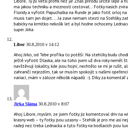
Libore, Ty jsi vetsi profik nez ja! Znas prirodu urcite lepe a
ma jakou techniku a moznosti cestovat… Fotky nasich zvirat
Floridy a vyfotit Papuchalka na Runde je jako fotit orloj 
musis tam jen dojet. … Ja zase nemam stesti na Stehliky za
babicky na krmitko nekolik let a byl hodne ochoceny. Lednacci
super. Jirka
Libor
30.8.2010 v 14:12
Ahoj Jirko, od Tebe profíka to potěší. Na stehlíky budu chodi
ještě vyfotit Dlaska, ale na toho jsem už dva roky neměl š
navštěvuji lokality, kde jsou hojní, nechtělo se mi je rušit, a
zahraničí nejezdím, tak se musím spokojit s našimi opeřenci :-
variací, mám v záloze několik nápadů :-). Díky za komentář a
Jirka Sláma
30.8.2010 v 8:07
Ahoj Libore, myslim, ze jsem fotky jiz komentoval driv na wil
krasny web – ty fotky jsou uzasny – Stehlik je pro me asi n
radeji nez treba Lednacka a tyto fotky na bodlacich jsou lux