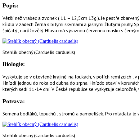
Popis:
Větší než vrabec a zvonek ( 11 – 12,5cm 13g ). Je pestře zbarvený
křídla v zádech černá s bílými skvrnami a jasnými žlutými pruhy. S
špičatý , narůžovělý. Hlavu má výraznou červenou masku s černým
Stehlík obecný (Carduelis carduelis)
Biologie:
Vyskytuje se v otevřené krajině, na loukách, v polích remízcích , v
Hnízdí jednou do roka od dubna do srpna. Hnízdo staví v korunác
kterých sedí 11-14 dní. V České republice se vyskytuje celoročně, 
Potrava:
Semena bodláků, lopuchů , stromů a pampelišek. Pro mláďata je v
Stehlík obecný (Carduelis carduelis)