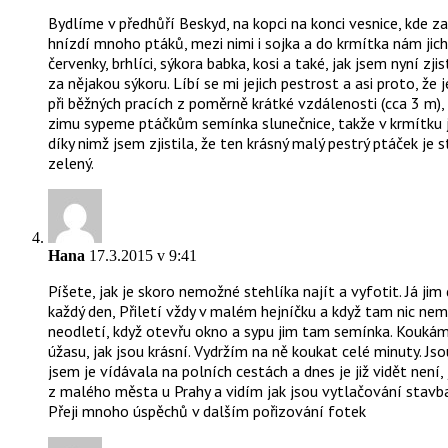
Bydlíme v předhůří Beskyd, na kopci na konci vesnice, kde z
hnízdí mnoho ptáků, mezi nimi i sojka a do krmítka nám jich
červenky, brhlíci, sýkora babka, kosi a také, jak jsem nyní zji
za nějakou sýkoru. Líbí se mi jejich pestrost a asi proto, ž
při běžných pracích z poměrně krátké vzdálenosti (cca 3 m), 
zimu sypeme ptáčkům semínka slunečnice, takže v krmítku je
díky nimž jsem zjistila, že ten krásný malý pestrý ptáček je 
zelený.
Hana
17.3.2015 v 9:41
Píšete, jak je skoro nemožné stehlíka najít a vyfotit. Já j
každý den, Přiletí vždy v malém hejníčku a když tam nic nem
neodletí, když otevřu okno a sypu jim tam semínka. Koukám 
úžasu, jak jsou krásní. Vydržím na ně koukat celé minuty. Jso
jsem je vídávala na polních cestách a dnes je již vidět není,
z malého města u Prahy a vidím jak jsou vytlačování stav
Přeji mnoho úspěchů v dalším pořizování fotek