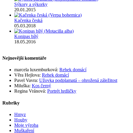
Sýkory a sýkorky
20.01.2015
Kačenka česká
05.03.2018
Konipas bílý
18.05.2016
Nejnovější komentáře
marcela luxemburková
:
Rehek domácí
Věra Hejlova
:
Rehek domácí
Pavel Vavra
:
Užovka podplamatá – ohrožená záležitost
Miluška
:
Kos černý
Regina Vránová
:
Portrét hrdličky
Rubriky
Hmyz
Houby
Moje výroba
Muškaření