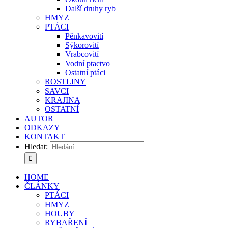
Další druhy ryb
HMYZ
PTÁCI
Pěnkavovití
Sýkorovití
Vrabcovití
Vodní ptactvo
Ostatní ptáci
ROSTLINY
SAVCI
KRAJINA
OSTATNÍ
AUTOR
ODKAZY
KONTAKT
Hledat:
HOME
ČLÁNKY
PTÁCI
HMYZ
HOUBY
RYBAŘENÍ