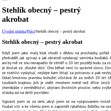
Stehlík obecný – pestrý
akrobat
Úvodní stránka
/
Ptáci
/
Stehlík obecný – pestrý akrobat
Stehlík obecný – pestrý akrobat
Když jsem jako malý kluk chodil s dědou na procházky, pořád 
předváděl jak zpívají a jak obratně vyndavají semínka bodláků.
ani by mě ve snu nenapadlo že téměř o 20 let později budu za st
je dostat za „dlouhé sklo“.
Ono běhat není to správné slovo, člov
se stehlíci vyskytují, nejlépe kam létají za potravou a pak nezbý
čekat.Smutnou pravdou bohužel zůstává že za oněch 20 let těc
toulkách krajinou jich je vidět mnohem méně než dříve. Jestl
chemikálie v zemědělství, ubývání životních prostor, nebo zvýše
otázka asi na delší povídání.
Vypravil jsem se za nimi, ukryl jsem se na vytipovaném místě 
foukal vítr a ke všemu jsem si zapoměl rybářskou židličku na sez