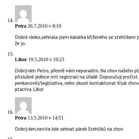
Petra
26.7.2010 v 8:10
Dobré ránko,sehnala jsem kanárka kříženého se stehlíkem j
že jo.
Libor
19.5.2010 v 19:23
Dobrý den Petro, přesně vám neporadím. Na chov našeho pt
příslušné jedince mít registraci na úřadě. Doporučuji pročís
penkavoviti/legislativa, nebo zkusit kontaktovat Klub ch
ptactva. Libor
Petra
13.5.2010 v 14:51
Dobrý den,nevíte kde sehnat párek Stehlíků na chov.