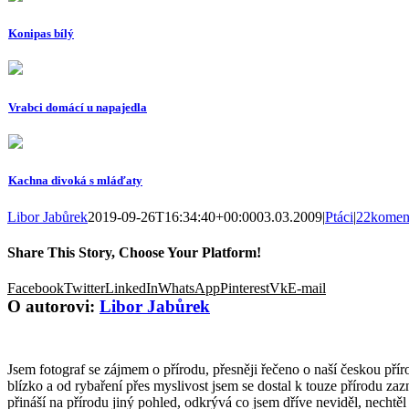
Konipas bílý
Vrabci domácí u napajedla
Kachna divoká s mláďaty
Libor Jabůrek
2019-09-26T16:34:40+00:00
03.03.2009
|
Ptáci
|
22komen
Share This Story, Choose Your Platform!
Facebook
Twitter
LinkedIn
WhatsApp
Pinterest
Vk
E-mail
O autorovi:
Libor Jabůrek
Jsem fotograf se zájmem o přírodu, přesněji řečeno o naší českou příro
blízko a od rybaření přes myslivost jsem se dostal k touze přírodu za
přináší na přírodu jiný pohled, odkrývá co jsem dříve neviděl, necht