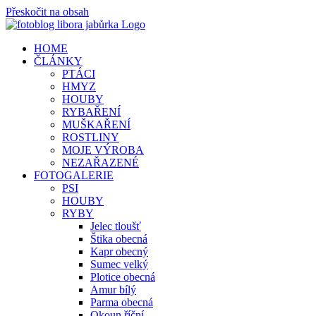
Přeskočit na obsah
HOME
ČLÁNKY
PTÁCI
HMYZ
HOUBY
RYBAŘENÍ
MUŠKAŘENÍ
ROSTLINY
MOJE VÝROBA
NEZAŘAZENÉ
FOTOGALERIE
PSI
HOUBY
RYBY
Jelec tloušť
Štika obecná
Kapr obecný
Sumec velký
Plotice obecná
Amur bílý
Parma obecná
Okoun říční