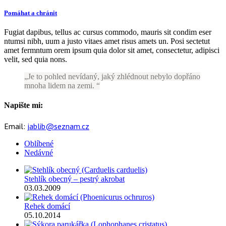
Pomáhat a chránit
Fugiat dapibus, tellus ac cursus commodo, mauris sit condim eser
ntumsi nibh, uum a justo vitaes amet risus amets un. Posi sectetut
amet fermntum orem ipsum quia dolor sit amet, consectetur, adipisci
velit, sed quia nons.
Je to pohled nevídaný, jaký zhlédnout nebylo dopřáno
mnoha lidem na zemi.
Napište mi:
Email:
jablib@seznam.cz
Oblíbené
Nedávné
Stehlík obecný – pestrý akrobat
03.03.2009
Rehek domácí
05.10.2014