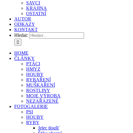
SAVCI
KRAJINA
OSTATNÍ
AUTOR
ODKAZY
KONTAKT
Hledat:
HOME
ČLÁNKY
PTÁCI
HMYZ
HOUBY
RYBAŘENÍ
MUŠKAŘENÍ
ROSTLINY
MOJE VÝROBA
NEZAŘAZENÉ
FOTOGALERIE
PSI
HOUBY
RYBY
Jelec tloušť