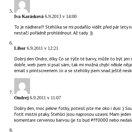
Iva Karásková
6.9.2013 v 14:00
To je nádhera!!! Stehlíka se mi podařilo vidět před pár lety n
nestačí pořádně prohlédnout. Až tady. :))
Libor
6.9.2011 v 12:21
Dobrý den Ondro, díky. Co se týče té barvy, může to být jen
dobře, web jsem si psal sám, tak mi možná chybí někde něja
email s printscreenem. Jo a se stehlíky jsem snad ještě nesko
Ondrej
6.9.2011 v 11:07
Dobry den, moc pekne fotky, potesil jste me oko i dusi :) So
fotit mistni ptaky. Stehlici jsou naprosou uzasni. Mam jede
komentare cervenou barvou (je to bud #ff0000 nebo nedale