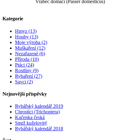
Vrabec domácí (Passer domesticus)
Kategorie
Hmyz (13)
Houby (13)
Moje výroba (2)
Muškaření (12)
Nezařazené (6)
Příroda (10)
Ptáci (24)
Rostliny (9)
Rybaření (27)
Savci (2)
Nejnovější příspěvky
Rybářský kalendář 2019
Chrostíci (Trichoptera)
Kačenka česká
Smrž kuželovitý
Rybářský kalendář 2018