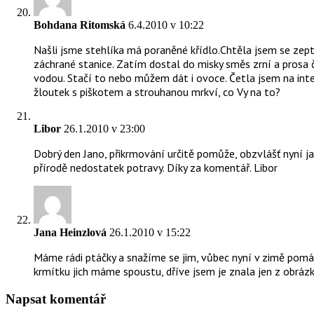
Bohdana Ritomská
6.4.2010 v 10:22
Našli jsme stehlíka má poraněné křídlo.Chtěla jsem se zep
záchrané stanice. Zatím dostal do misky směs zrní a prosa č
vodou. Stačí to nebo můžem dát i ovoce. Četla jsem na int
žloutek s piškotem a strouhanou mrkví, co Vy na to?
Libor
26.1.2010 v 23:00
Dobrý den Jano, přikrmování určitě pomůže, obzvlášť nyní ja
přírodě nedostatek potravy. Díky za komentář. Libor
Jana Heinzlová
26.1.2010 v 15:22
Máme rádi ptáčky a snažíme se jim, vůbec nyní v zimě pomáh
krmítku jich máme spoustu, dříve jsem je znala jen z obrázk
Napsat komentář