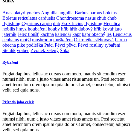
Štítky
Anas platyrhynchos
Anguilla anguilla
Barbus barbus
boletus
Boletus reticulatus
carduelis
Chondrostoma nasus
chub
chub
flyfishing
Cyprinus carpio
dub
Esox lucius
flyfishing
Hepatica
nobilis
hmyz
houbaření
houby
hřib
hřib dubový
hřib kovář
jaro
jaterník
Jelec tloušť
kachna
kalendář
kapr
kapr obecný
les
Leuciscus
cephalus
motýl
mushroom
muškaření
Ostroretka stěhovavá
Parma
obecná
pike
podléška
Ptáci
Pěvci
pěvci Pěvci
rostliny
rybaření
Stehlík
vrabec
Zvonek zelený
Štika
Rybaření
Fugiat dapibus, tellus ac cursus commodo, mauris sit condim eser
ntumsi nibh, uum a justo vitaes amet risus amets un. Posi sectetut
amet fermntum orem ipsum quia dolor sit amet, consectetur, adipisci
velit, sed quia nons.
Příroda jako celek
Fugiat dapibus, tellus ac cursus commodo, mauris sit condim eser
ntumsi nibh, uum a justo vitaes amet risus amets un. Posi sectetut
amet fermntum orem ipsum quia dolor sit amet, consectetur, adipisci
velit, sed quia nons.