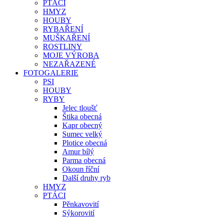
PTÁCI
HMYZ
HOUBY
RYBAŘENÍ
MUŠKAŘENÍ
ROSTLINY
MOJE VÝROBA
NEZAŘAZENÉ
FOTOGALERIE
PSI
HOUBY
RYBY
Jelec tloušť
Štika obecná
Kapr obecný
Sumec velký
Plotice obecná
Amur bílý
Parma obecná
Okoun říční
Další druhy ryb
HMYZ
PTÁCI
Pěnkavovití
Sýkorovití