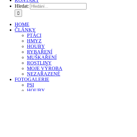
KONTAKT
Hledat:
HOME
ČLÁNKY
PTÁCI
HMYZ
HOUBY
RYBAŘENÍ
MUŠKAŘENÍ
ROSTLINY
MOJE VÝROBA
NEZAŘAZENÉ
FOTOGALERIE
PSI
HOUBY
RYBY
Jelec tloušť
Štika obecná
Kapr obecný
Sumec velký
Plotice obecná
Amur bílý
Parma obecná