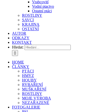
Vrabcovití
Vodní ptactvo
Ostatní ptáci
ROSTLINY
SAVCI
KRAJINA
OSTATNÍ
AUTOR
ODKAZY
KONTAKT
Hledat:
HOME
ČLÁNKY
PTÁCI
HMYZ
HOUBY
RYBAŘENÍ
MUŠKAŘENÍ
ROSTLINY
MOJE VÝROBA
NEZAŘAZENÉ
FOTOGALERIE
PSI