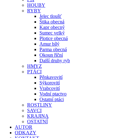
HOUBY
RYBY
Jelec tloušť
Štika obecná
Kapr obecný
Sumec velký
Plotice obecná
Amur bílý
Parma obecná
Okoun říční
Další druhy ryb
HMYZ
PTÁCI
Pěnkavovití
Sýkorovití
Vrabcovití
Vodní ptactvo
Ostatní ptáci
ROSTLINY
SAVCI
KRAJINA
OSTATNÍ
AUTOR
ODKAZY