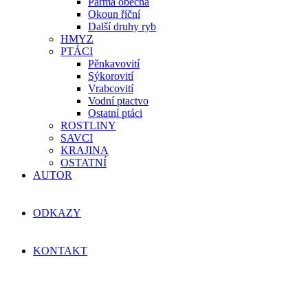
Parma obecná
Okoun říční
Další druhy ryb
HMYZ
PTÁCI
Pěnkavovití
Sýkorovití
Vrabcovití
Vodní ptactvo
Ostatní ptáci
ROSTLINY
SAVCI
KRAJINA
OSTATNÍ
AUTOR
ODKAZY
KONTAKT