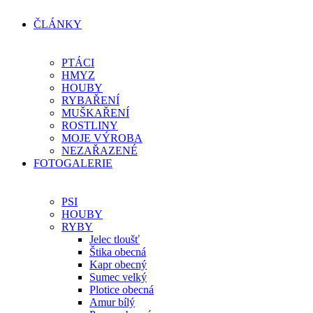
ČLÁNKY
PTÁCI
HMYZ
HOUBY
RYBAŘENÍ
MUŠKAŘENÍ
ROSTLINY
MOJE VÝROBA
NEZAŘAZENÉ
FOTOGALERIE
PSI
HOUBY
RYBY
Jelec tloušť
Štika obecná
Kapr obecný
Sumec velký
Plotice obecná
Amur bílý