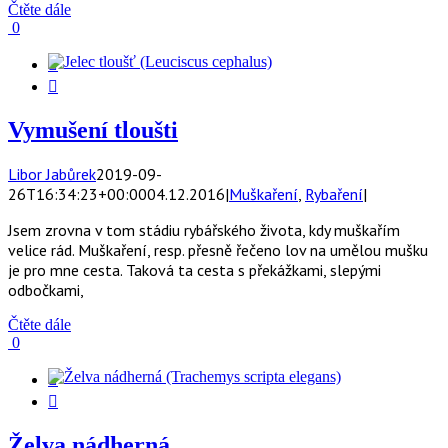
Čtěte dále
0


Vymušení tloušti
Libor Jabůrek
2019-09-
26T16:34:23+00:00
04.12.2016
|
Muškaření
,
Rybaření
|
Jsem zrovna v tom stádiu rybářského života, kdy muškařím
velice rád. Muškaření, resp. přesně řečeno lov na umělou mušku
je pro mne cesta. Taková ta cesta s překážkami, slepými
odbočkami,
Čtěte dále
0


Želva nádherná