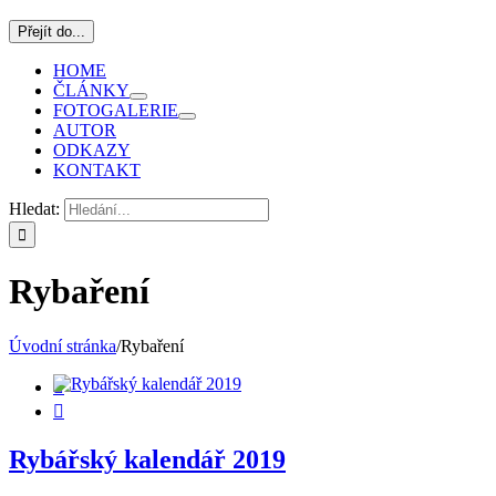
Přejít do...
HOME
ČLÁNKY
FOTOGALERIE
AUTOR
ODKAZY
KONTAKT
Hledat:
Rybaření
Úvodní stránka
/
Rybaření


Rybářský kalendář 2019