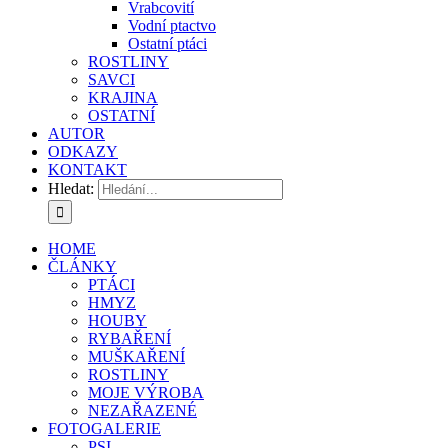
Vrabcovití
Vodní ptactvo
Ostatní ptáci
ROSTLINY
SAVCI
KRAJINA
OSTATNÍ
AUTOR
ODKAZY
KONTAKT
Hledat:
HOME
ČLÁNKY
PTÁCI
HMYZ
HOUBY
RYBAŘENÍ
MUŠKAŘENÍ
ROSTLINY
MOJE VÝROBA
NEZAŘAZENÉ
FOTOGALERIE
PSI