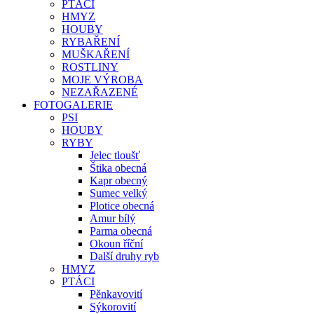
PTÁCI
HMYZ
HOUBY
RYBAŘENÍ
MUŠKAŘENÍ
ROSTLINY
MOJE VÝROBA
NEZAŘAZENÉ
FOTOGALERIE
PSI
HOUBY
RYBY
Jelec tloušť
Štika obecná
Kapr obecný
Sumec velký
Plotice obecná
Amur bílý
Parma obecná
Okoun říční
Další druhy ryb
HMYZ
PTÁCI
Pěnkavovití
Sýkorovití