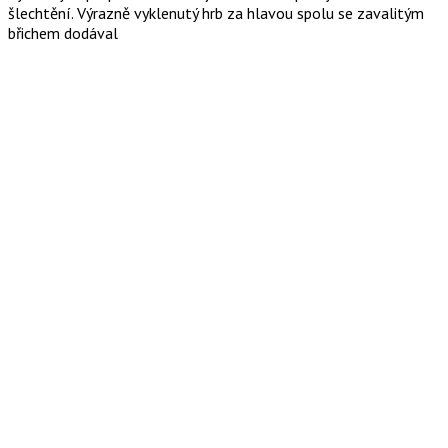
šlechtění. Výrazně vyklenutý hrb za hlavou spolu se zavalitým
břichem dodával
Čtěte dále
0


Operace meandr
Libor Jabůrek
2019-09-
26T16:34:28+00:00
11.10.2015
|
Rybaření
|
Bylo to tam v řekotočí, mezi karpálními tunely vodní trávy, tam
kde sumci mramorují koruny mrtvých stromů, tam kde parmy
mění koryto řeky, tam kde ostroretky brousí svá dláta, úhoři
Čtěte dále
0

