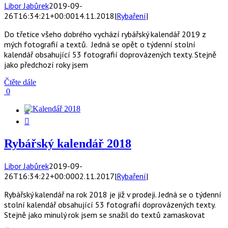
Libor Jabůrek
2019-09-
26T16:34:21+00:00
14.11.2018
|
Rybaření
|
Do třetice všeho dobrého vychází rybářský kalendář 2019 z
mých fotografií a textů. Jedná se opět o týdenní stolní
kalendář obsahující 53 fotografií doprovázených texty. Stejně
jako předchozí roky jsem
Čtěte dále
0


Rybářský kalendář 2018
Libor Jabůrek
2019-09-
26T16:34:22+00:00
02.11.2017
|
Rybaření
|
Rybářský kalendář na rok 2018 je již v prodeji. Jedná se o týdenní
stolní kalendář obsahující 53 fotografií doprovázených texty.
Stejně jako minulý rok jsem se snažil do textů zamaskovat