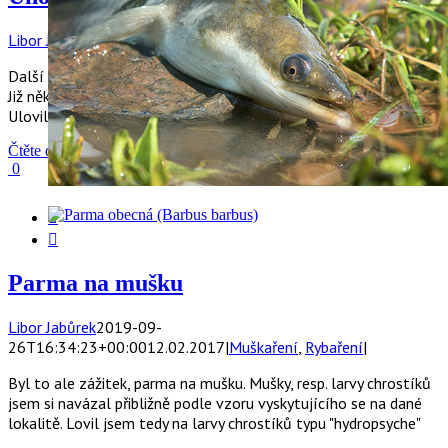
Libor Jabůrek
2019-09-26T16:34:22+00:00
12.02.2017
|
Rybaření
|
Další úhoř ulovený za plného sluníčka v teplém červnovém dni.
Již několikrát se mi vyvrátilo tvrzení, že úhoř je jen noční ryba.
Ulovil jsem jich za bílého dne již několik
Čtěte dále
0


Parma na mušku
Libor Jabůrek
2019-09-
26T16:34:23+00:00
12.02.2017
|
Muškaření
,
Rybaření
|
Byl to ale zážitek, parma na mušku. Mušky, resp. larvy chrostíků
jsem si navázal přibližně podle vzoru vyskytujícího se na dané
lokalitě. Lovil jsem tedy na larvy chrostíků typu "hydropsyche"