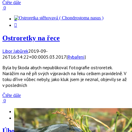
Čtěte dále
0


Ostroretky na řece
Libor Jabůrek
2019-09-
26T16:34:22+00:00
05.03.2017
|
Rybaření
|
Byla by škoda abych nepublikoval fotografie ostroretek.
Narážím na ně při svých výpravách na řeku celkem pravidelně. V
toku dříve vůbec nebyly, jako kluk jsem je neznal, objevily se až
v posledních
Čtěte dále
0


Úhoř říční za sluníčka