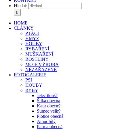
KONTAKT
Hledat:
HOME
ČLÁNKY
PTÁCI
HMYZ
HOUBY
RYBAŘENÍ
MUŠKAŘENÍ
ROSTLINY
MOJE VÝROBA
NEZAŘAZENÉ
FOTOGALERIE
PSI
HOUBY
RYBY
Jelec tloušť
Štika obecná
Kapr obecný
Sumec velký
Plotice obecná
Amur bílý
Parma obecná