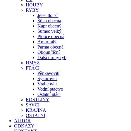
HOUBY
RYBY
Jelec tloušť
Štika obecná
Kapr obecný
Sumec velký
Plotice obecná
Amur bílý
Parma obecná
Okoun říční
Další druhy ryb
HMYZ
PTÁCI
Pěnkavovití
Sýkorovití
Vrabcovití
Vodní ptactvo
Ostatní ptáci
ROSTLINY
SAVCI
KRAJINA
OSTATNÍ
AUTOR
ODKAZY