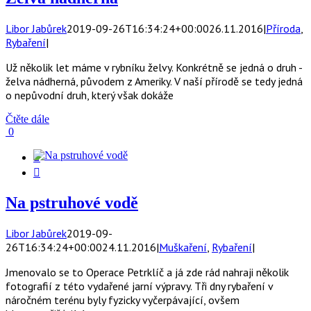
Libor Jabůrek
2019-09-26T16:34:24+00:00
26.11.2016
|
Příroda
,
Rybaření
|
Už několik let máme v rybníku želvy. Konkrétně se jedná o druh -
želva nádherná, původem z Ameriky. V naší přírodě se tedy jedná
o nepůvodní druh, který však dokáže
Čtěte dále
0


Na pstruhové vodě
Libor Jabůrek
2019-09-
26T16:34:24+00:00
24.11.2016
|
Muškaření
,
Rybaření
|
Jmenovalo se to Operace Petrklíč a já zde rád nahraji několik
fotografií z této vydařené jarní výpravy. Tři dny rybaření v
náročném terénu byly fyzicky vyčerpávající, ovšem