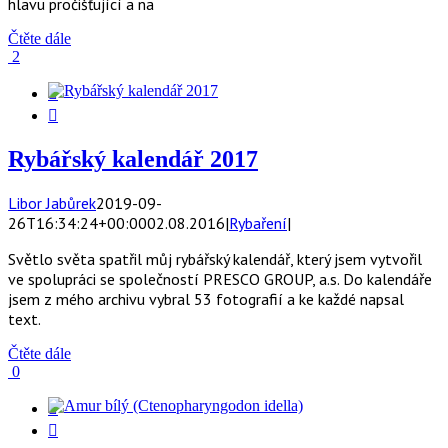
hlavu pročišťující a na
Čtěte dále
2


Rybářský kalendář 2017
Libor Jabůrek
2019-09-
26T16:34:24+00:00
02.08.2016
|
Rybaření
|
Světlo světa spatřil můj rybářský kalendář, který jsem vytvořil
ve spolupráci se společností PRESCO GROUP, a.s. Do kalendáře
jsem z mého archivu vybral 53 fotografií a ke každé napsal
text.
Čtěte dále
0

