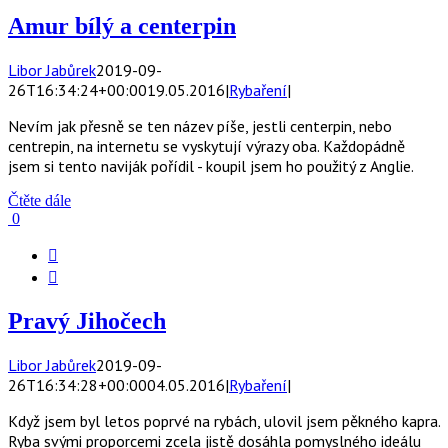
Amur bílý a centerpin
Libor Jabůrek
2019-09-
26T16:34:24+00:00
19.05.2016
|
Rybaření
|
Nevím jak přesně se ten název píše, jestli centerpin, nebo
centrepin, na internetu se vyskytují výrazy oba. Každopádně
jsem si tento naviják pořídil - koupil jsem ho použitý z Anglie.
Čtěte dále
0


Pravý Jihočech
Libor Jabůrek
2019-09-
26T16:34:28+00:00
04.05.2016
|
Rybaření
|
Když jsem byl letos poprvé na rybách, ulovil jsem pěkného kapra.
Ryba svými proporcemi zcela jistě dosáhla pomyslného ideálu