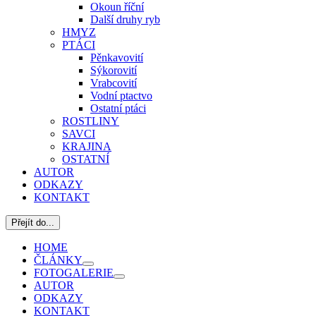
Okoun říční
Další druhy ryb
HMYZ
PTÁCI
Pěnkavovití
Sýkorovití
Vrabcovití
Vodní ptactvo
Ostatní ptáci
ROSTLINY
SAVCI
KRAJINA
OSTATNÍ
AUTOR
ODKAZY
KONTAKT
Přejít do...
HOME
ČLÁNKY
FOTOGALERIE
AUTOR
ODKAZY
KONTAKT