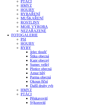
PTÁCI
HMYZ
HOUBY
RYBAŘENÍ
MUŠKAŘENÍ
ROSTLINY
MOJE VÝROBA
NEZAŘAZENÉ
FOTOGALERIE
PSI
HOUBY
RYBY
Jelec tloušť
Štika obecná
Kapr obecný
Sumec velký
Plotice obecná
Amur bílý
Parma obecná
Okoun říční
Další druhy ryb
HMYZ
PTÁCI
Pěnkavovití
Sýkorovití