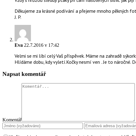
Vždy s hrůzou sleduji ptáky při tání nasolených silnic jak pij
Děkujeme za krásné podívání a přejeme mnoho pěkných foto
J. P.
Eva
22.7.2016 v 17:42
Velmi se mi líbí celý Vaš příspěvek. Máme na zahradě sýkorky
Hlídáme dobu, kdy vyletí.Kočky nesmí ven . Je to náročné. D
Napsat komentář
Komentář