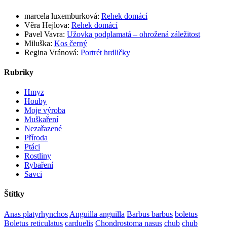
marcela luxemburková
:
Rehek domácí
Věra Hejlova
:
Rehek domácí
Pavel Vavra
:
Užovka podplamatá – ohrožená záležitost
Miluška
:
Kos černý
Regina Vránová
:
Portrét hrdličky
Rubriky
Hmyz
Houby
Moje výroba
Muškaření
Nezařazené
Příroda
Ptáci
Rostliny
Rybaření
Savci
Štítky
Anas platyrhynchos
Anguilla anguilla
Barbus barbus
boletus
Boletus reticulatus
carduelis
Chondrostoma nasus
chub
chub