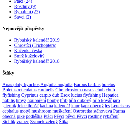
Ptáci (24)
Rostliny (9)
Rybaření (27)
Savci (2)
Nejnovější příspěvky
Rybářský kalendář 2019
Chrostíci (Trichoptera)
Kačenka česká
Smrž kuželovitý
Rybářský kalendář 2018
Štítky
Anas platyrhynchos
Anguilla anguilla
Barbus barbus
boletus
Boletus reticulatus
carduelis
Chondrostoma nasus
chub
chub
flyfishing
Cyprinus carpio
dub
Esox lucius
flyfishing
Hepatica
nobilis
hmyz
houbaření
houby
hřib
hřib dubový
hřib kovář
jaro
jaterník
Jelec tloušť
kachna
kalendář
kapr
kapr obecný
les
Leuciscus
cephalus
motýl
mushroom
muškaření
Ostroretka stěhovavá
Parma
obecná
pike
podléška
Ptáci
Pěvci
pěvci Pěvci
rostliny
rybaření
Stehlík
vrabec
Zvonek zelený
Štika