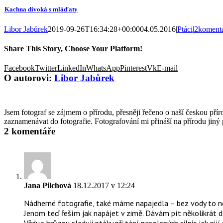
Kachna divoká s mláďaty
Libor Jabůrek
2019-09-26T16:34:28+00:00
04.05.2016
|
Ptáci
|
2koment
Share This Story, Choose Your Platform!
Facebook
Twitter
LinkedIn
WhatsApp
Pinterest
Vk
E-mail
O autorovi:
Libor Jabůrek
Jsem fotograf se zájmem o přírodu, přesněji řečeno o naší českou příro
zaznamenávat do fotografie. Fotografování mi přináší na přírodu jiný
2 komentáře
Jana Pilchová
18.12.2017 v 12:24
Nádherné fotografie, také máme napajedla – bez vody to nej
Jenom teď řeším jak napájet v zimě. Dávám pít několikrát 