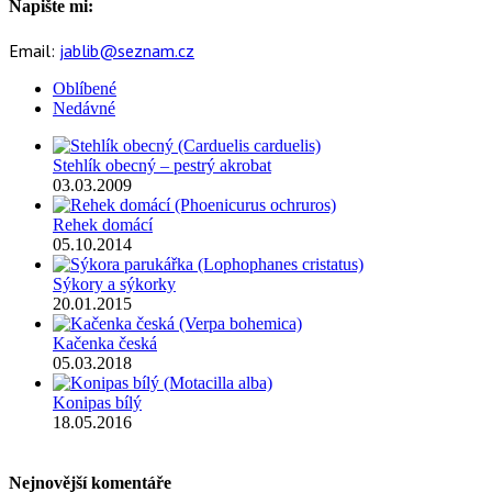
Napište mi:
Email:
jablib@seznam.cz
Oblíbené
Nedávné
Stehlík obecný – pestrý akrobat
03.03.2009
Rehek domácí
05.10.2014
Sýkory a sýkorky
20.01.2015
Kačenka česká
05.03.2018
Konipas bílý
18.05.2016
Nejnovější komentáře