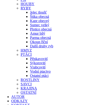
HOUBY
RYBY
Jelec tloušť
Štika obecná
Kapr obecný
Sumec velký
Plotice obecná
Amur bílý
Parma obecná
Okoun říční
Další druhy ryb
HMYZ
PTÁCI
Pěnkavovití
Sýkorovití
Vrabcovití
Vodní ptactvo
Ostatní ptáci
ROSTLINY
SAVCI
KRAJINA
OSTATNÍ
AUTOR
ODKAZY