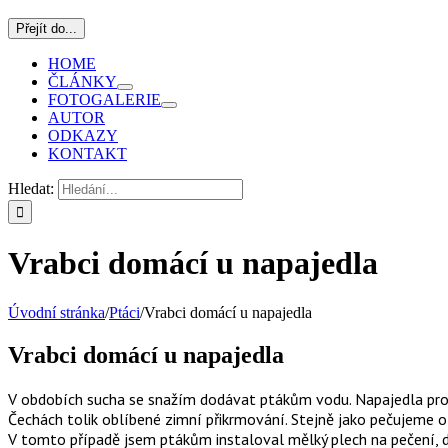
Přejít do...
HOME
ČLÁNKY
FOTOGALERIE
AUTOR
ODKAZY
KONTAKT
Hledat:
Vrabci domácí u napajedla
Úvodní stránka
/
Ptáci
/
Vrabci domácí u napajedla
Vrabci domácí u napajedla
V obdobích sucha se snažím dodávat ptákům vodu. Napajedla pro
Čechách tolik oblíbené zimní přikrmování. Stejně jako pečujeme o
V tomto případě jsem ptákům instaloval mělký plech na pečení, d