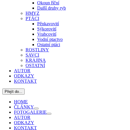
Okoun říční
Další druhy ryb
HMYZ
PTÁCI
Pěnkavovití
Sýkorovití
Vrabcovití
Vodní ptactvo
Ostatní ptáci
ROSTLINY
SAVCI
KRAJINA
OSTATNÍ
AUTOR
ODKAZY
KONTAKT
Přejít do...
HOME
ČLÁNKY
FOTOGALERIE
AUTOR
ODKAZY
KONTAKT