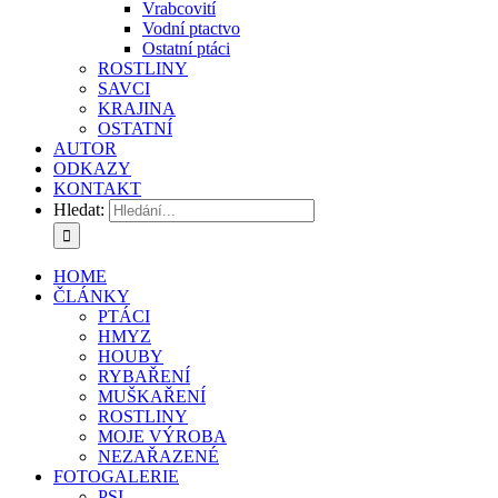
Vrabcovití
Vodní ptactvo
Ostatní ptáci
ROSTLINY
SAVCI
KRAJINA
OSTATNÍ
AUTOR
ODKAZY
KONTAKT
Hledat:
HOME
ČLÁNKY
PTÁCI
HMYZ
HOUBY
RYBAŘENÍ
MUŠKAŘENÍ
ROSTLINY
MOJE VÝROBA
NEZAŘAZENÉ
FOTOGALERIE
PSI