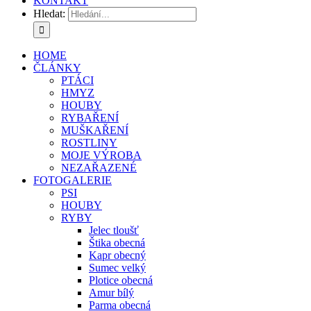
KONTAKT
Hledat:
HOME
ČLÁNKY
PTÁCI
HMYZ
HOUBY
RYBAŘENÍ
MUŠKAŘENÍ
ROSTLINY
MOJE VÝROBA
NEZAŘAZENÉ
FOTOGALERIE
PSI
HOUBY
RYBY
Jelec tloušť
Štika obecná
Kapr obecný
Sumec velký
Plotice obecná
Amur bílý
Parma obecná