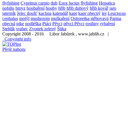
flyfishing
Cyprinus carpio
dub
Esox lucius
flyfishing
Hepatica
nobilis
hmyz
houbaření
houby
hřib
hřib dubový
hřib kovář
jaro
jaterník
Jelec tloušť
kachna
kalendář
kapr
kapr obecný
les
Leuciscus
cephalus
motýl
mushroom
muškaření
Ostroretka stěhovavá
Parma
obecná
pike
podléška
Ptáci
Pěvci
pěvci Pěvci
rostliny
rybaření
Stehlík
vrabec
Zvonek zelený
Štika
Copyright 2008 - 2016 Libor Jabůrek , www.jablib.cz |
Copyright info
Přejít nahoru