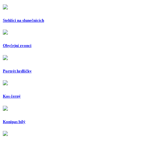
Stehlíci na slunečnicích
Obyčejní zvonci
Portrét hrdličky
Kos černý
Konipas bílý