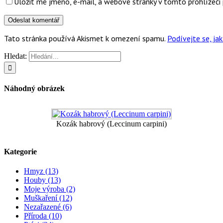
Uložit mé jméno, e-mail, a webové stránky v tomto prohlížeči 
Tato stránka používá Akismet k omezení spamu.
Podívejte se, j
Hledat:
Náhodný obrázek
Kozák habrový (Leccinum carpini)
Kategorie
Hmyz (13)
Houby (13)
Moje výroba (2)
Muškaření (12)
Nezařazené (6)
Příroda (10)