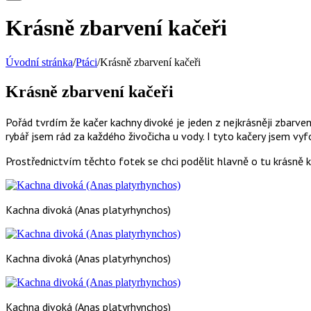
Krásně zbarvení kačeři
Úvodní stránka
/
Ptáci
/
Krásně zbarvení kačeři
Krásně zbarvení kačeři
Pořád tvrdím že kačer kachny divoké je jeden z nejkrásněji zbarven
rybář jsem rád za každého živočicha u vody
. I tyto kačery jsem v
Prostřednictvím těchto fotek se chci podělit hlavně o tu krásně 
Kachna divoká (Anas platyrhynchos)
Kachna divoká (Anas platyrhynchos)
Kachna divoká (Anas platyrhynchos)