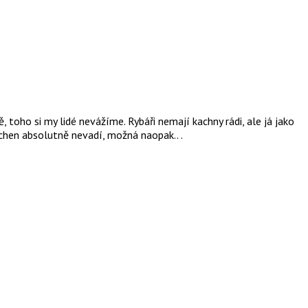
, toho si my lidé nevážíme. Rybáři nemají kachny rádi, ale já jako
chen absolutně nevadí, možná naopak.. .