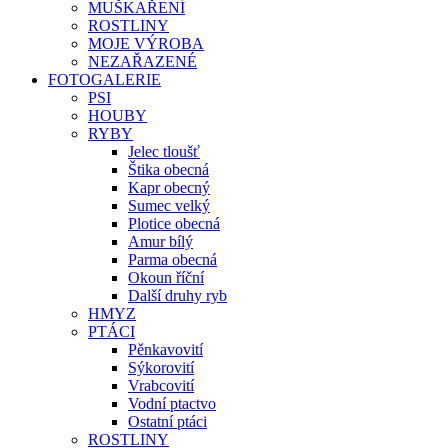
MUŠKAŘENÍ
ROSTLINY
MOJE VÝROBA
NEZAŘAZENÉ
FOTOGALERIE
PSI
HOUBY
RYBY
Jelec tloušť
Štika obecná
Kapr obecný
Sumec velký
Plotice obecná
Amur bílý
Parma obecná
Okoun říční
Další druhy ryb
HMYZ
PTÁCI
Pěnkavovití
Sýkorovití
Vrabcovití
Vodní ptactvo
Ostatní ptáci
ROSTLINY