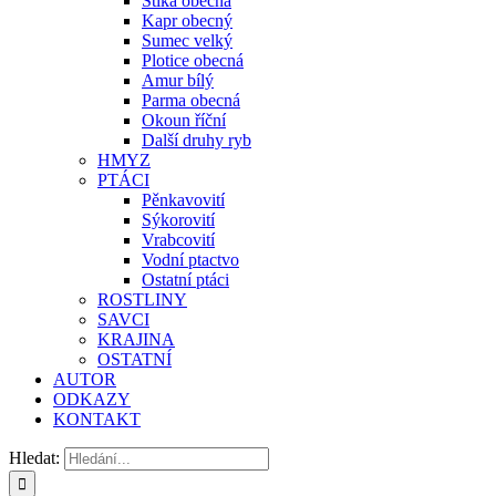
Štika obecná
Kapr obecný
Sumec velký
Plotice obecná
Amur bílý
Parma obecná
Okoun říční
Další druhy ryb
HMYZ
PTÁCI
Pěnkavovití
Sýkorovití
Vrabcovití
Vodní ptactvo
Ostatní ptáci
ROSTLINY
SAVCI
KRAJINA
OSTATNÍ
AUTOR
ODKAZY
KONTAKT
Hledat: