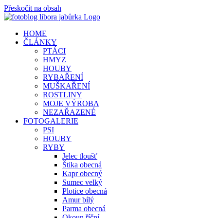
Přeskočit na obsah
HOME
ČLÁNKY
PTÁCI
HMYZ
HOUBY
RYBAŘENÍ
MUŠKAŘENÍ
ROSTLINY
MOJE VÝROBA
NEZAŘAZENÉ
FOTOGALERIE
PSI
HOUBY
RYBY
Jelec tloušť
Štika obecná
Kapr obecný
Sumec velký
Plotice obecná
Amur bílý
Parma obecná
Okoun říční