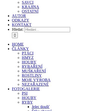
SAVCI
KRAJINA
OSTATNÍ
AUTOR
ODKAZY
KONTAKT
Hledat:
HOME
ČLÁNKY
PTÁCI
HMYZ
HOUBY
RYBAŘENÍ
MUŠKAŘENÍ
ROSTLINY
MOJE VÝROBA
NEZAŘAZENÉ
FOTOGALERIE
PSI
HOUBY
RYBY
Jelec tloušť