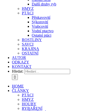
Další druhy ryb
HMYZ
PTÁCI
Pěnkavovití
Sýkorovití
Vrabcovití
Vodní ptactvo
Ostatní ptáci
ROSTLINY
SAVCI
KRAJINA
OSTATNÍ
AUTOR
ODKAZY
KONTAKT
Hledat:
HOME
ČLÁNKY
PTÁCI
HMYZ
HOUBY
RYBAŘENÍ