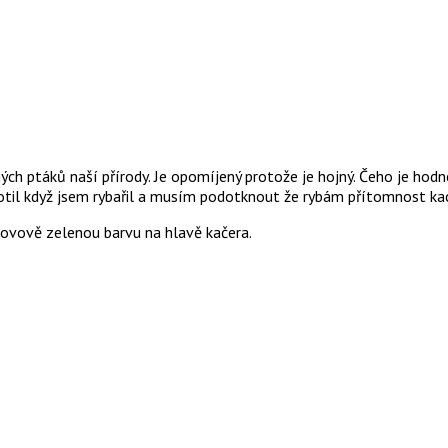
ých ptáků naší přírody. Je opomíjený protože je hojný. Čeho je hodně
yfotil když jsem rybařil a musím podotknout že rybám přítomnost ka
kovově zelenou barvu na hlavě kačera.