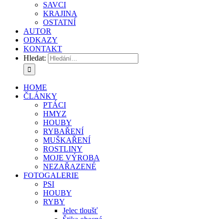
SAVCI
KRAJINA
OSTATNÍ
AUTOR
ODKAZY
KONTAKT
Hledat:
HOME
ČLÁNKY
PTÁCI
HMYZ
HOUBY
RYBAŘENÍ
MUŠKAŘENÍ
ROSTLINY
MOJE VÝROBA
NEZAŘAZENÉ
FOTOGALERIE
PSI
HOUBY
RYBY
Jelec tloušť