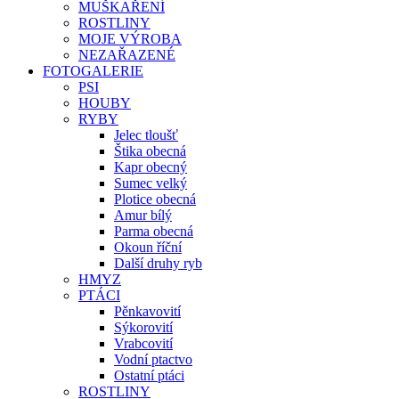
MUŠKAŘENÍ
ROSTLINY
MOJE VÝROBA
NEZAŘAZENÉ
FOTOGALERIE
PSI
HOUBY
RYBY
Jelec tloušť
Štika obecná
Kapr obecný
Sumec velký
Plotice obecná
Amur bílý
Parma obecná
Okoun říční
Další druhy ryb
HMYZ
PTÁCI
Pěnkavovití
Sýkorovití
Vrabcovití
Vodní ptactvo
Ostatní ptáci
ROSTLINY