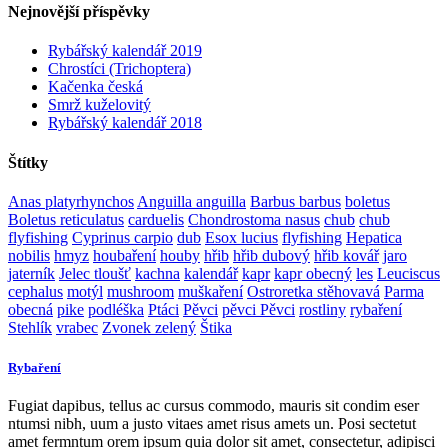
Nejnovější příspěvky
Rybářský kalendář 2019
Chrostíci (Trichoptera)
Kačenka česká
Smrž kuželovitý
Rybářský kalendář 2018
Štítky
Anas platyrhynchos
Anguilla anguilla
Barbus barbus
boletus
Boletus reticulatus
carduelis
Chondrostoma nasus
chub
chub
flyfishing
Cyprinus carpio
dub
Esox lucius
flyfishing
Hepatica
nobilis
hmyz
houbaření
houby
hřib
hřib dubový
hřib kovář
jaro
jaterník
Jelec tloušť
kachna
kalendář
kapr
kapr obecný
les
Leuciscus
cephalus
motýl
mushroom
muškaření
Ostroretka stěhovavá
Parma
obecná
pike
podléška
Ptáci
Pěvci
pěvci Pěvci
rostliny
rybaření
Stehlík
vrabec
Zvonek zelený
Štika
Rybaření
Fugiat dapibus, tellus ac cursus commodo, mauris sit condim eser
ntumsi nibh, uum a justo vitaes amet risus amets un. Posi sectetut
amet fermntum orem ipsum quia dolor sit amet, consectetur, adipisci