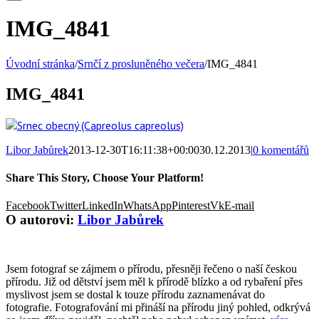
IMG_4841
Úvodní stránka
/
Srnčí z prosluněného večera
/
IMG_4841
IMG_4841
Libor Jabůrek
2013-12-30T16:11:38+00:00
30.12.2013
|
0 komentářů
Share This Story, Choose Your Platform!
Facebook
Twitter
LinkedIn
WhatsApp
Pinterest
Vk
E-mail
O autorovi:
Libor Jabůrek
Jsem fotograf se zájmem o přírodu, přesněji řečeno o naší českou
přírodu. Již od dětství jsem měl k přírodě blízko a od rybaření přes
myslivost jsem se dostal k touze přírodu zaznamenávat do
fotografie. Fotografování mi přináší na přírodu jiný pohled, odkrývá