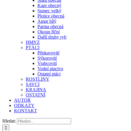
Štika obecná
Kapr obecný
Sumec velký
Plotice obecná
Amur bílý
Parma obecná
Okoun říční
Další druhy ryb
HMYZ
PTÁCI
Pěnkavovití
Sýkorovití
Vrabcovití
Vodní ptactvo
Ostatní ptáci
ROSTLINY
SAVCI
KRAJINA
OSTATNÍ
AUTOR
ODKAZY
KONTAKT
Hledat: