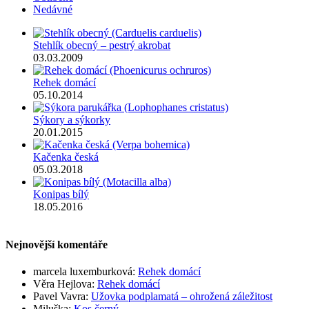
Nedávné
Stehlík obecný – pestrý akrobat
03.03.2009
Rehek domácí
05.10.2014
Sýkory a sýkorky
20.01.2015
Kačenka česká
05.03.2018
Konipas bílý
18.05.2016
Nejnovější komentáře
marcela luxemburková
:
Rehek domácí
Věra Hejlova
:
Rehek domácí
Pavel Vavra
:
Užovka podplamatá – ohrožená záležitost
Miluška
:
Kos černý