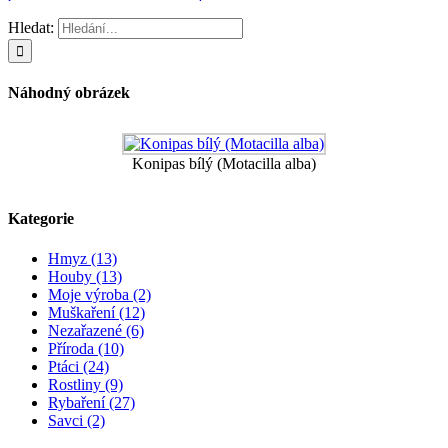
Hledat:
Náhodný obrázek
Konipas bílý (Motacilla alba)
Kategorie
Hmyz (13)
Houby (13)
Moje výroba (2)
Muškaření (12)
Nezařazené (6)
Příroda (10)
Ptáci (24)
Rostliny (9)
Rybaření (27)
Savci (2)