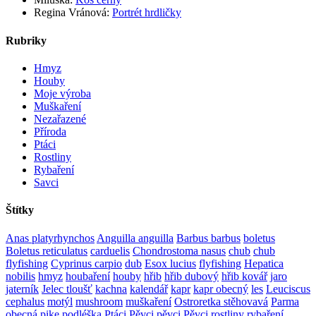
Regina Vránová
:
Portrét hrdličky
Rubriky
Hmyz
Houby
Moje výroba
Muškaření
Nezařazené
Příroda
Ptáci
Rostliny
Rybaření
Savci
Štítky
Anas platyrhynchos
Anguilla anguilla
Barbus barbus
boletus
Boletus reticulatus
carduelis
Chondrostoma nasus
chub
chub
flyfishing
Cyprinus carpio
dub
Esox lucius
flyfishing
Hepatica
nobilis
hmyz
houbaření
houby
hřib
hřib dubový
hřib kovář
jaro
jaterník
Jelec tloušť
kachna
kalendář
kapr
kapr obecný
les
Leuciscus
cephalus
motýl
mushroom
muškaření
Ostroretka stěhovavá
Parma
obecná
pike
podléška
Ptáci
Pěvci
pěvci Pěvci
rostliny
rybaření