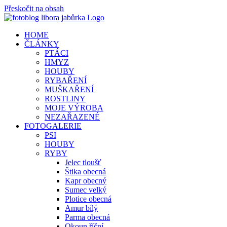
Přeskočit na obsah
HOME
ČLÁNKY
PTÁCI
HMYZ
HOUBY
RYBAŘENÍ
MUŠKAŘENÍ
ROSTLINY
MOJE VÝROBA
NEZAŘAZENÉ
FOTOGALERIE
PSI
HOUBY
RYBY
Jelec tloušť
Štika obecná
Kapr obecný
Sumec velký
Plotice obecná
Amur bílý
Parma obecná
Okoun říční