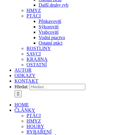
Další druhy ryb
HMYZ
PTÁCI
Pěnkavovití
Sýkorovití
Vrabcovití
Vodní ptactvo
Ostatní ptáci
ROSTLINY
SAVCI
KRAJINA
OSTATNÍ
AUTOR
ODKAZY
KONTAKT
Hledat:
HOME
ČLÁNKY
PTÁCI
HMYZ
HOUBY
RYBAŘENÍ