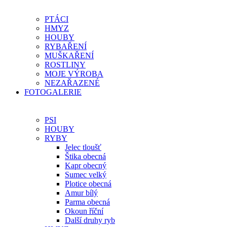
PTÁCI
HMYZ
HOUBY
RYBAŘENÍ
MUŠKAŘENÍ
ROSTLINY
MOJE VÝROBA
NEZAŘAZENÉ
FOTOGALERIE
PSI
HOUBY
RYBY
Jelec tloušť
Štika obecná
Kapr obecný
Sumec velký
Plotice obecná
Amur bílý
Parma obecná
Okoun říční
Další druhy ryb