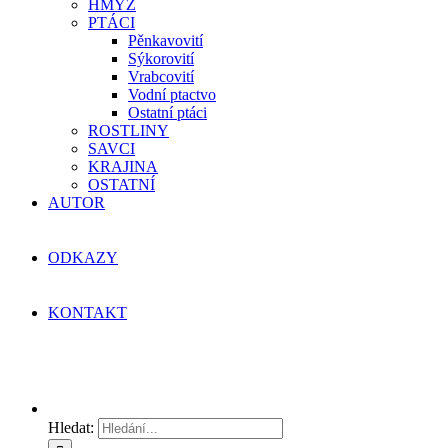
HMYZ
PTÁCI
Pěnkavovití
Sýkorovití
Vrabcovití
Vodní ptactvo
Ostatní ptáci
ROSTLINY
SAVCI
KRAJINA
OSTATNÍ
AUTOR
ODKAZY
KONTAKT
Hledat: