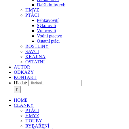
Další druhy ryb
HMYZ
PTÁCI
Pěnkavovití
Sýkorovití
Vrabcovití
Vodní ptactvo
Ostatní ptáci
ROSTLINY
SAVCI
KRAJINA
OSTATNÍ
AUTOR
ODKAZY
KONTAKT
Hledat:
HOME
ČLÁNKY
PTÁCI
HMYZ
HOUBY
RYBAŘENÍ