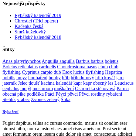
Nejnovější příspěvky
Rybářský kalendář 2019
Chrostíci (Trichoptera)
Kačenka česká
Smrž kuželovitý
Rybářský kalendář 2018
Štítky
Anas platyrhynchos
Anguilla anguilla
Barbus barbus
boletus
Boletus reticulatus
carduelis
Chondrostoma nasus
chub
chub
flyfishing
Cyprinus carpio
dub
Esox lucius
flyfishing
Hepatica
nobilis
hmyz
houbaření
houby
hřib
hřib dubový
hřib kovář
jaro
jaterník
Jelec tloušť
kachna
kalendář
kapr
kapr obecný
les
Leuciscus
cephalus
motýl
mushroom
muškaření
Ostroretka stěhovavá
Parma
obecná
pike
podléška
Ptáci
Pěvci
pěvci Pěvci
rostliny
rybaření
Stehlík
vrabec
Zvonek zelený
Štika
Rybaření
Fugiat dapibus, tellus ac cursus commodo, mauris sit condim eser
ntumsi nibh, uum a justo vitaes amet risus amets un. Posi sectetut
amet fermntum orem ipsum quia dolor sit amet, consectetur, adipisci