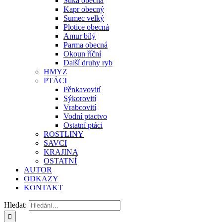
Štika obecná
Kapr obecný
Sumec velký
Plotice obecná
Amur bílý
Parma obecná
Okoun říční
Další druhy ryb
HMYZ
PTÁCI
Pěnkavovití
Sýkorovití
Vrabcovití
Vodní ptactvo
Ostatní ptáci
ROSTLINY
SAVCI
KRAJINA
OSTATNÍ
AUTOR
ODKAZY
KONTAKT
Hledat: