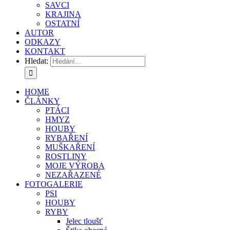
SAVCI
KRAJINA
OSTATNÍ
AUTOR
ODKAZY
KONTAKT
Hledat:
HOME
ČLÁNKY
PTÁCI
HMYZ
HOUBY
RYBAŘENÍ
MUŠKAŘENÍ
ROSTLINY
MOJE VÝROBA
NEZAŘAZENÉ
FOTOGALERIE
PSI
HOUBY
RYBY
Jelec tloušť