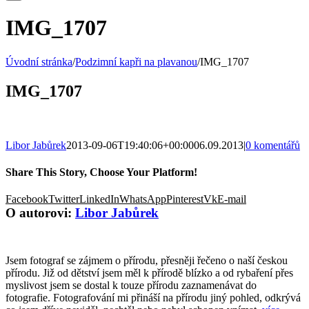
IMG_1707
Úvodní stránka
/
Podzimní kapři na plavanou
/
IMG_1707
IMG_1707
Libor Jabůrek
2013-09-06T19:40:06+00:00
06.09.2013
|
0 komentářů
Share This Story, Choose Your Platform!
Facebook
Twitter
LinkedIn
WhatsApp
Pinterest
Vk
E-mail
O autorovi:
Libor Jabůrek
Jsem fotograf se zájmem o přírodu, přesněji řečeno o naší českou
přírodu. Již od dětství jsem měl k přírodě blízko a od rybaření přes
myslivost jsem se dostal k touze přírodu zaznamenávat do
fotografie. Fotografování mi přináší na přírodu jiný pohled, odkrývá