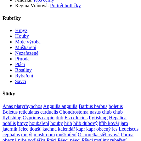
Regina Vránová
:
Portrét hrdličky
Rubriky
Hmyz
Houby
Moje výroba
Muškaření
Nezařazené
Příroda
Ptáci
Rostliny
Rybaření
Savci
Štítky
Anas platyrhynchos
Anguilla anguilla
Barbus barbus
boletus
Boletus reticulatus
carduelis
Chondrostoma nasus
chub
chub
flyfishing
Cyprinus carpio
dub
Esox lucius
flyfishing
Hepatica
nobilis
hmyz
houbaření
houby
hřib
hřib dubový
hřib kovář
jaro
jaterník
Jelec tloušť
kachna
kalendář
kapr
kapr obecný
les
Leuciscus
cephalus
motýl
mushroom
muškaření
Ostroretka stěhovavá
Parma
obecná
pike
podléška
Ptáci
Pěvci
pěvci Pěvci
rostliny
rybaření