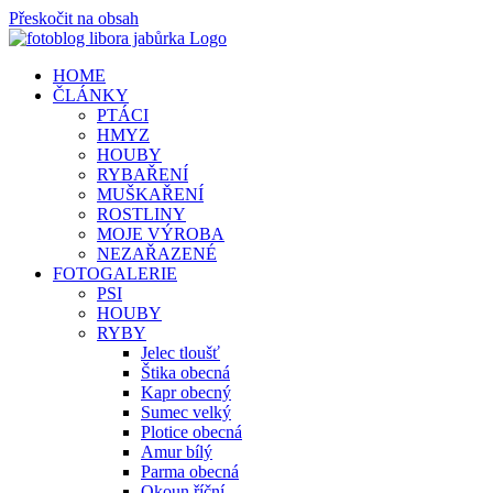
Přeskočit na obsah
HOME
ČLÁNKY
PTÁCI
HMYZ
HOUBY
RYBAŘENÍ
MUŠKAŘENÍ
ROSTLINY
MOJE VÝROBA
NEZAŘAZENÉ
FOTOGALERIE
PSI
HOUBY
RYBY
Jelec tloušť
Štika obecná
Kapr obecný
Sumec velký
Plotice obecná
Amur bílý
Parma obecná
Okoun říční