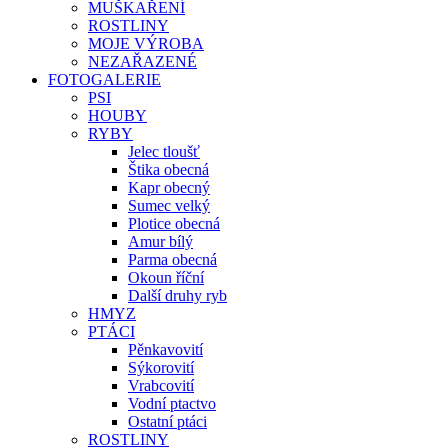
MUŠKAŘENÍ
ROSTLINY
MOJE VÝROBA
NEZAŘAZENÉ
FOTOGALERIE
PSI
HOUBY
RYBY
Jelec tloušť
Štika obecná
Kapr obecný
Sumec velký
Plotice obecná
Amur bílý
Parma obecná
Okoun říční
Další druhy ryb
HMYZ
PTÁCI
Pěnkavovití
Sýkorovití
Vrabcovití
Vodní ptactvo
Ostatní ptáci
ROSTLINY