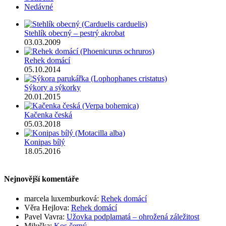
Nedávné
Stehlík obecný – pestrý akrobat
03.03.2009
Rehek domácí
05.10.2014
Sýkory a sýkorky
20.01.2015
Kačenka česká
05.03.2018
Konipas bílý
18.05.2016
Nejnovější komentáře
marcela luxemburková
:
Rehek domácí
Věra Hejlova
:
Rehek domácí
Pavel Vavra
:
Užovka podplamatá – ohrožená záležitost
Miluška
:
Kos černý