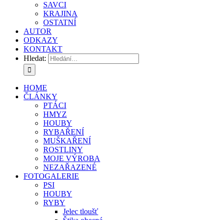
SAVCI
KRAJINA
OSTATNÍ
AUTOR
ODKAZY
KONTAKT
Hledat:
HOME
ČLÁNKY
PTÁCI
HMYZ
HOUBY
RYBAŘENÍ
MUŠKAŘENÍ
ROSTLINY
MOJE VÝROBA
NEZAŘAZENÉ
FOTOGALERIE
PSI
HOUBY
RYBY
Jelec tloušť