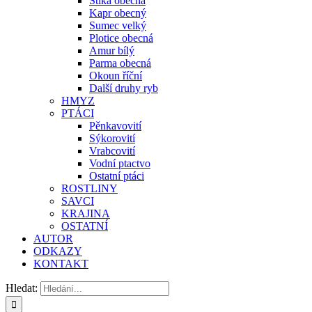
Štika obecná
Kapr obecný
Sumec velký
Plotice obecná
Amur bílý
Parma obecná
Okoun říční
Další druhy ryb
HMYZ
PTÁCI
Pěnkavovití
Sýkorovití
Vrabcovití
Vodní ptactvo
Ostatní ptáci
ROSTLINY
SAVCI
KRAJINA
OSTATNÍ
AUTOR
ODKAZY
KONTAKT
Hledat: