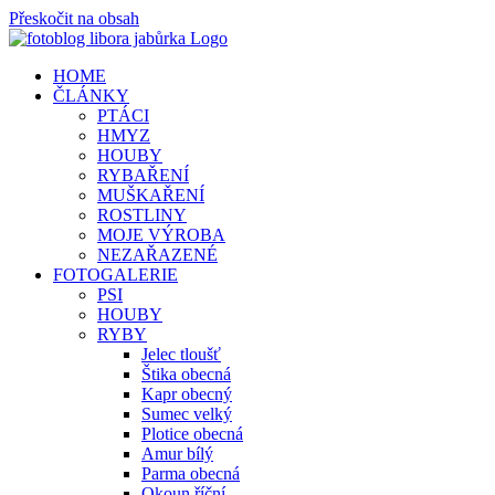
Přeskočit na obsah
HOME
ČLÁNKY
PTÁCI
HMYZ
HOUBY
RYBAŘENÍ
MUŠKAŘENÍ
ROSTLINY
MOJE VÝROBA
NEZAŘAZENÉ
FOTOGALERIE
PSI
HOUBY
RYBY
Jelec tloušť
Štika obecná
Kapr obecný
Sumec velký
Plotice obecná
Amur bílý
Parma obecná
Okoun říční