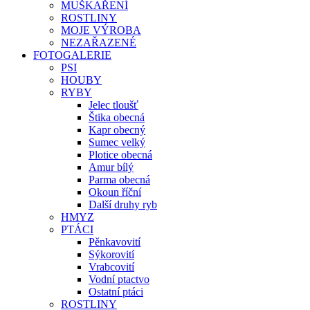
MUŠKAŘENÍ
ROSTLINY
MOJE VÝROBA
NEZAŘAZENÉ
FOTOGALERIE
PSI
HOUBY
RYBY
Jelec tloušť
Štika obecná
Kapr obecný
Sumec velký
Plotice obecná
Amur bílý
Parma obecná
Okoun říční
Další druhy ryb
HMYZ
PTÁCI
Pěnkavovití
Sýkorovití
Vrabcovití
Vodní ptactvo
Ostatní ptáci
ROSTLINY