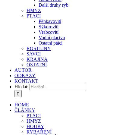
Další druhy ryb
HMYZ
PTÁCI
Pěnkavovití
Sýkorovití
Vrabcovití
Vodní ptactvo
Ostatní ptáci
ROSTLINY
SAVCI
KRAJINA
OSTATNÍ
AUTOR
ODKAZY
KONTAKT
Hledat:
HOME
ČLÁNKY
PTÁCI
HMYZ
HOUBY
RYBAŘENÍ