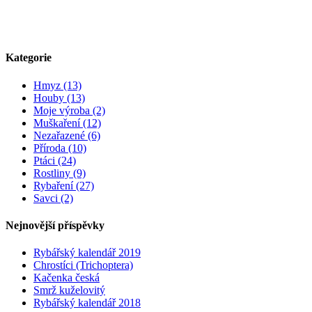
Kategorie
Hmyz (13)
Houby (13)
Moje výroba (2)
Muškaření (12)
Nezařazené (6)
Příroda (10)
Ptáci (24)
Rostliny (9)
Rybaření (27)
Savci (2)
Nejnovější příspěvky
Rybářský kalendář 2019
Chrostíci (Trichoptera)
Kačenka česká
Smrž kuželovitý
Rybářský kalendář 2018