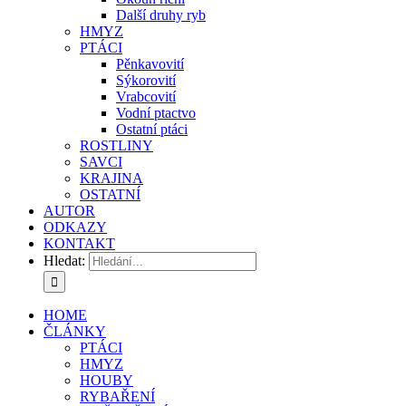
Další druhy ryb
HMYZ
PTÁCI
Pěnkavovití
Sýkorovití
Vrabcovití
Vodní ptactvo
Ostatní ptáci
ROSTLINY
SAVCI
KRAJINA
OSTATNÍ
AUTOR
ODKAZY
KONTAKT
Hledat:
HOME
ČLÁNKY
PTÁCI
HMYZ
HOUBY
RYBAŘENÍ