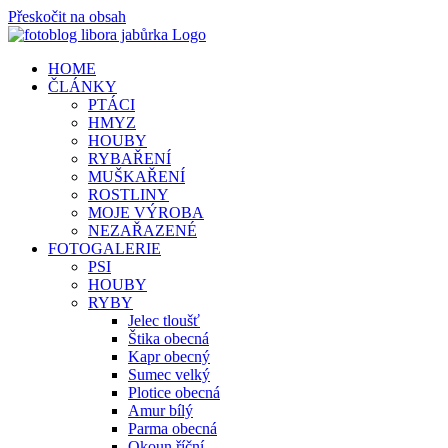
Přeskočit na obsah
HOME
ČLÁNKY
PTÁCI
HMYZ
HOUBY
RYBAŘENÍ
MUŠKAŘENÍ
ROSTLINY
MOJE VÝROBA
NEZAŘAZENÉ
FOTOGALERIE
PSI
HOUBY
RYBY
Jelec tloušť
Štika obecná
Kapr obecný
Sumec velký
Plotice obecná
Amur bílý
Parma obecná
Okoun říční