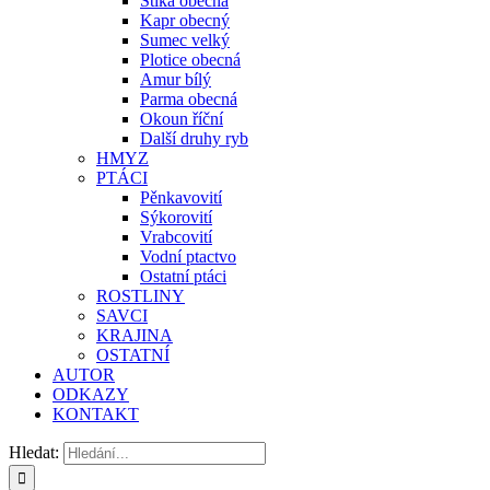
Štika obecná
Kapr obecný
Sumec velký
Plotice obecná
Amur bílý
Parma obecná
Okoun říční
Další druhy ryb
HMYZ
PTÁCI
Pěnkavovití
Sýkorovití
Vrabcovití
Vodní ptactvo
Ostatní ptáci
ROSTLINY
SAVCI
KRAJINA
OSTATNÍ
AUTOR
ODKAZY
KONTAKT
Hledat: