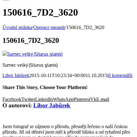
150616_7D2_3620
Úvodní stránka
/
Operace meandr
/
150616_7D2_3620
150616_7D2_3620
Sumec velký (Silurus glanis)
Libor Jabůrek
2015-10-11T10:23:34+00:00
11.10.2015
|
0 komentářů
Share This Story, Choose Your Platform!
Facebook
Twitter
LinkedIn
WhatsApp
Pinterest
Vk
E-mail
O autorovi:
Libor Jabůrek
Jsem fotograf se zájmem o přírodu, přesněji řečeno o naší českou
přírodu. Již od dětství jsem měl k přírodě blízko a od rybaření přes