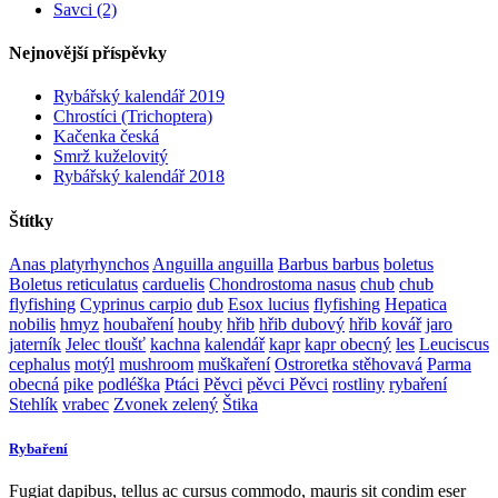
Savci (2)
Nejnovější příspěvky
Rybářský kalendář 2019
Chrostíci (Trichoptera)
Kačenka česká
Smrž kuželovitý
Rybářský kalendář 2018
Štítky
Anas platyrhynchos
Anguilla anguilla
Barbus barbus
boletus
Boletus reticulatus
carduelis
Chondrostoma nasus
chub
chub
flyfishing
Cyprinus carpio
dub
Esox lucius
flyfishing
Hepatica
nobilis
hmyz
houbaření
houby
hřib
hřib dubový
hřib kovář
jaro
jaterník
Jelec tloušť
kachna
kalendář
kapr
kapr obecný
les
Leuciscus
cephalus
motýl
mushroom
muškaření
Ostroretka stěhovavá
Parma
obecná
pike
podléška
Ptáci
Pěvci
pěvci Pěvci
rostliny
rybaření
Stehlík
vrabec
Zvonek zelený
Štika
Rybaření
Fugiat dapibus, tellus ac cursus commodo, mauris sit condim eser