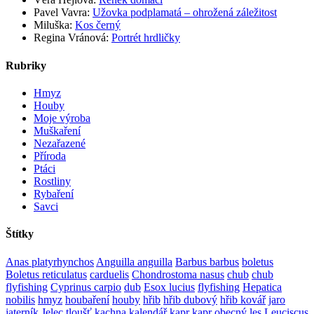
Pavel Vavra
:
Užovka podplamatá – ohrožená záležitost
Miluška
:
Kos černý
Regina Vránová
:
Portrét hrdličky
Rubriky
Hmyz
Houby
Moje výroba
Muškaření
Nezařazené
Příroda
Ptáci
Rostliny
Rybaření
Savci
Štítky
Anas platyrhynchos
Anguilla anguilla
Barbus barbus
boletus
Boletus reticulatus
carduelis
Chondrostoma nasus
chub
chub
flyfishing
Cyprinus carpio
dub
Esox lucius
flyfishing
Hepatica
nobilis
hmyz
houbaření
houby
hřib
hřib dubový
hřib kovář
jaro
jaterník
Jelec tloušť
kachna
kalendář
kapr
kapr obecný
les
Leuciscus