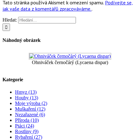
Tato stránka používá Akismet k omezení spamu.
Podívejte se,
jak vaše data z komentářů zpracováváme.
.
Hledat:
Náhodný obrázek
Ohniváček černočárý (Lycaena dispar)
Kategorie
Hmyz (13)
Houby (13)
Moje výroba (2)
Muškaření (12)
Nezařazené (6)
Příroda (10)
Ptáci (24)
Rostliny (9)
Rybaření (27)