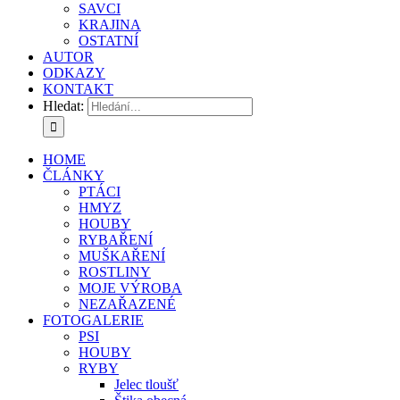
SAVCI
KRAJINA
OSTATNÍ
AUTOR
ODKAZY
KONTAKT
Hledat:
HOME
ČLÁNKY
PTÁCI
HMYZ
HOUBY
RYBAŘENÍ
MUŠKAŘENÍ
ROSTLINY
MOJE VÝROBA
NEZAŘAZENÉ
FOTOGALERIE
PSI
HOUBY
RYBY
Jelec tloušť