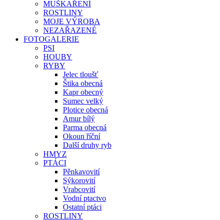
MUŠKAŘENÍ
ROSTLINY
MOJE VÝROBA
NEZAŘAZENÉ
FOTOGALERIE
PSI
HOUBY
RYBY
Jelec tloušť
Štika obecná
Kapr obecný
Sumec velký
Plotice obecná
Amur bílý
Parma obecná
Okoun říční
Další druhy ryb
HMYZ
PTÁCI
Pěnkavovití
Sýkorovití
Vrabcovití
Vodní ptactvo
Ostatní ptáci
ROSTLINY