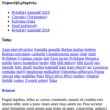
Nejnovější příspěvky
Rybářský kalendář 2019
Chrostíci (Trichoptera)
Kačenka česká
Smrž kuželovitý
Rybářský kalendář 2018
Štítky
Anas platyrhynchos
Anguilla anguilla
Barbus barbus
boletus
Boletus reticulatus
carduelis
Chondrostoma nasus
chub
chub
flyfishing
Cyprinus carpio
dub
Esox lucius
flyfishing
Hepatica
nobilis
hmyz
houbaření
houby
hřib
hřib dubový
hřib kovář
jaro
jaterník
Jelec tloušť
kachna
kalendář
kapr
kapr obecný
les
Leuciscus
cephalus
motýl
mushroom
muškaření
Ostroretka stěhovavá
Parma
obecná
pike
podléška
Ptáci
Pěvci
pěvci Pěvci
rostliny
rybaření
Stehlík
vrabec
Zvonek zelený
Štika
Rybaření
Fugiat dapibus, tellus ac cursus commodo, mauris sit condim eser
ntumsi nibh, uum a justo vitaes amet risus amets un. Posi sectetut
amet fermntum orem ipsum quia dolor sit amet, consectetur, adipisci