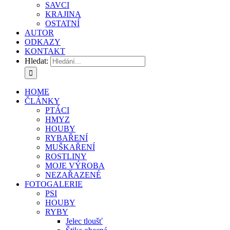
SAVCI
KRAJINA
OSTATNÍ
AUTOR
ODKAZY
KONTAKT
Hledat:
HOME
ČLÁNKY
PTÁCI
HMYZ
HOUBY
RYBAŘENÍ
MUŠKAŘENÍ
ROSTLINY
MOJE VÝROBA
NEZAŘAZENÉ
FOTOGALERIE
PSI
HOUBY
RYBY
Jelec tloušť