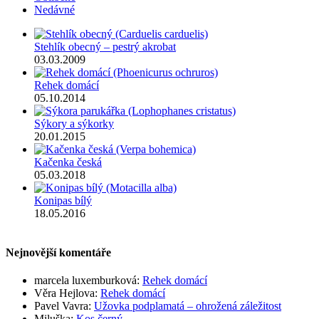
Nedávné
Stehlík obecný – pestrý akrobat
03.03.2009
Rehek domácí
05.10.2014
Sýkory a sýkorky
20.01.2015
Kačenka česká
05.03.2018
Konipas bílý
18.05.2016
Nejnovější komentáře
marcela luxemburková
:
Rehek domácí
Věra Hejlova
:
Rehek domácí
Pavel Vavra
:
Užovka podplamatá – ohrožená záležitost
Miluška
:
Kos černý