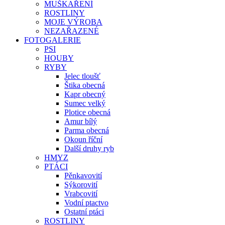
MUŠKAŘENÍ
ROSTLINY
MOJE VÝROBA
NEZAŘAZENÉ
FOTOGALERIE
PSI
HOUBY
RYBY
Jelec tloušť
Štika obecná
Kapr obecný
Sumec velký
Plotice obecná
Amur bílý
Parma obecná
Okoun říční
Další druhy ryb
HMYZ
PTÁCI
Pěnkavovití
Sýkorovití
Vrabcovití
Vodní ptactvo
Ostatní ptáci
ROSTLINY