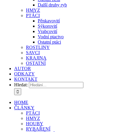
Další druhy ryb
HMYZ
PTÁCI
Pěnkavovití
Sýkorovití
Vrabcovití
Vodní ptactvo
Ostatní ptáci
ROSTLINY
SAVCI
KRAJINA
OSTATNÍ
AUTOR
ODKAZY
KONTAKT
Hledat:
HOME
ČLÁNKY
PTÁCI
HMYZ
HOUBY
RYBAŘENÍ