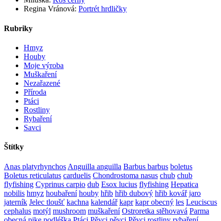
Regina Vránová
:
Portrét hrdličky
Rubriky
Hmyz
Houby
Moje výroba
Muškaření
Nezařazené
Příroda
Ptáci
Rostliny
Rybaření
Savci
Štítky
Anas platyrhynchos
Anguilla anguilla
Barbus barbus
boletus
Boletus reticulatus
carduelis
Chondrostoma nasus
chub
chub
flyfishing
Cyprinus carpio
dub
Esox lucius
flyfishing
Hepatica
nobilis
hmyz
houbaření
houby
hřib
hřib dubový
hřib kovář
jaro
jaterník
Jelec tloušť
kachna
kalendář
kapr
kapr obecný
les
Leuciscus
cephalus
motýl
mushroom
muškaření
Ostroretka stěhovavá
Parma
obecná
pike
podléška
Ptáci
Pěvci
pěvci Pěvci
rostliny
rybaření