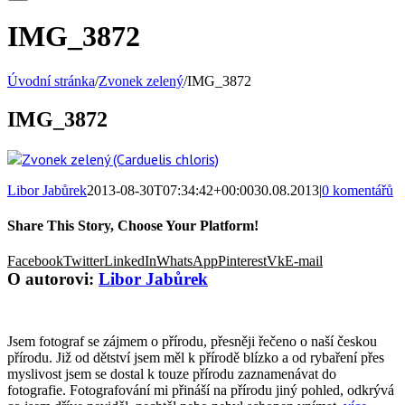
IMG_3872
Úvodní stránka
/
Zvonek zelený
/
IMG_3872
IMG_3872
Libor Jabůrek
2013-08-30T07:34:42+00:00
30.08.2013
|
0 komentářů
Share This Story, Choose Your Platform!
Facebook
Twitter
LinkedIn
WhatsApp
Pinterest
Vk
E-mail
O autorovi:
Libor Jabůrek
Jsem fotograf se zájmem o přírodu, přesněji řečeno o naší českou
přírodu. Již od dětství jsem měl k přírodě blízko a od rybaření přes
myslivost jsem se dostal k touze přírodu zaznamenávat do
fotografie. Fotografování mi přináší na přírodu jiný pohled, odkrývá