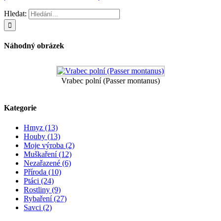
Hledat:
Náhodný obrázek
Vrabec polní (Passer montanus)
Kategorie
Hmyz (13)
Houby (13)
Moje výroba (2)
Muškaření (12)
Nezařazené (6)
Příroda (10)
Ptáci (24)
Rostliny (9)
Rybaření (27)
Savci (2)