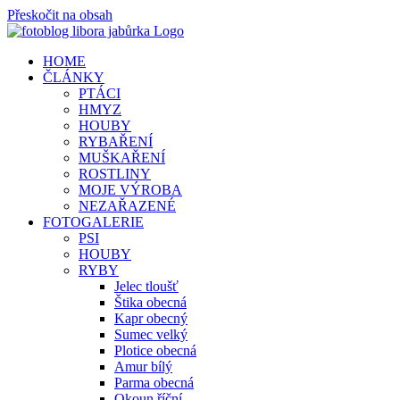
Přeskočit na obsah
HOME
ČLÁNKY
PTÁCI
HMYZ
HOUBY
RYBAŘENÍ
MUŠKAŘENÍ
ROSTLINY
MOJE VÝROBA
NEZAŘAZENÉ
FOTOGALERIE
PSI
HOUBY
RYBY
Jelec tloušť
Štika obecná
Kapr obecný
Sumec velký
Plotice obecná
Amur bílý
Parma obecná
Okoun říční