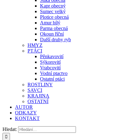
Štika obecná
Kapr obecný
Sumec velký
Plotice obecná
Amur bílý
Parma obecná
Okoun říční
Další druhy ryb
HMYZ
PTÁCI
Pěnkavovití
Sýkorovití
Vrabcovití
Vodní ptactvo
Ostatní ptáci
ROSTLINY
SAVCI
KRAJINA
OSTATNÍ
AUTOR
ODKAZY
KONTAKT
Hledat: