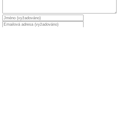
Uložit mé jméno, e-mail, a webové stránky v tomto
prohlížeči pro příště.
Tato stránka používá Akismet k omezení spamu.
Podívejte se,
jak vaše data z komentářů zpracováváme.
.
Hledat:
Náhodný obrázek
Rybářský kalendář 2019