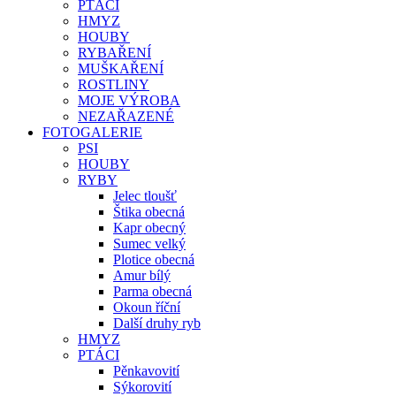
PTÁCI
HMYZ
HOUBY
RYBAŘENÍ
MUŠKAŘENÍ
ROSTLINY
MOJE VÝROBA
NEZAŘAZENÉ
FOTOGALERIE
PSI
HOUBY
RYBY
Jelec tloušť
Štika obecná
Kapr obecný
Sumec velký
Plotice obecná
Amur bílý
Parma obecná
Okoun říční
Další druhy ryb
HMYZ
PTÁCI
Pěnkavovití
Sýkorovití