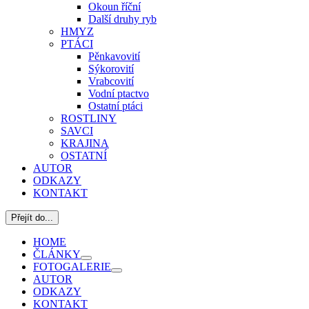
Okoun říční
Další druhy ryb
HMYZ
PTÁCI
Pěnkavovití
Sýkorovití
Vrabcovití
Vodní ptactvo
Ostatní ptáci
ROSTLINY
SAVCI
KRAJINA
OSTATNÍ
AUTOR
ODKAZY
KONTAKT
Přejít do...
HOME
ČLÁNKY
FOTOGALERIE
AUTOR
ODKAZY
KONTAKT