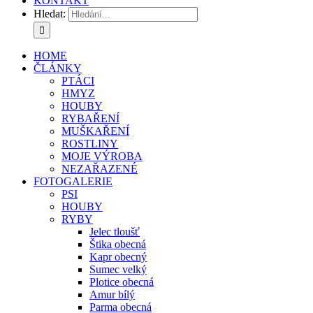
KONTAKT
Hledat:
HOME
ČLÁNKY
PTÁCI
HMYZ
HOUBY
RYBAŘENÍ
MUŠKAŘENÍ
ROSTLINY
MOJE VÝROBA
NEZAŘAZENÉ
FOTOGALERIE
PSI
HOUBY
RYBY
Jelec tloušť
Štika obecná
Kapr obecný
Sumec velký
Plotice obecná
Amur bílý
Parma obecná