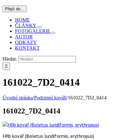
Přejít do...
HOME
ČLÁNKY
FOTOGALERIE
AUTOR
ODKAZY
KONTAKT
Hledat:
161022_7D2_0414
Úvodní stránka
/
Podzimní kováři
/
161022_7D2_0414
161022_7D2_0414
Hřib kovář (Boletus luridiformis, erythropus)