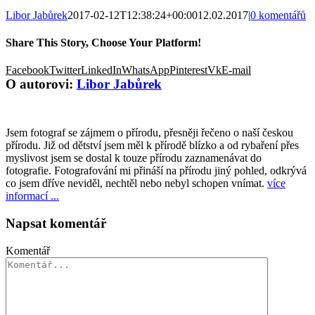
Libor Jabůrek
2017-02-12T12:38:24+00:00
12.02.2017
|
0 komentářů
Share This Story, Choose Your Platform!
Facebook
Twitter
LinkedIn
WhatsApp
Pinterest
Vk
E-mail
O autorovi:
Libor Jabůrek
Jsem fotograf se zájmem o přírodu, přesněji řečeno o naší českou
přírodu. Již od dětství jsem měl k přírodě blízko a od rybaření přes
myslivost jsem se dostal k touze přírodu zaznamenávat do
fotografie. Fotografování mi přináší na přírodu jiný pohled, odkrývá
co jsem dříve neviděl, nechtěl nebo nebyl schopen vnímat.
více
informací ...
Napsat komentář
Komentář