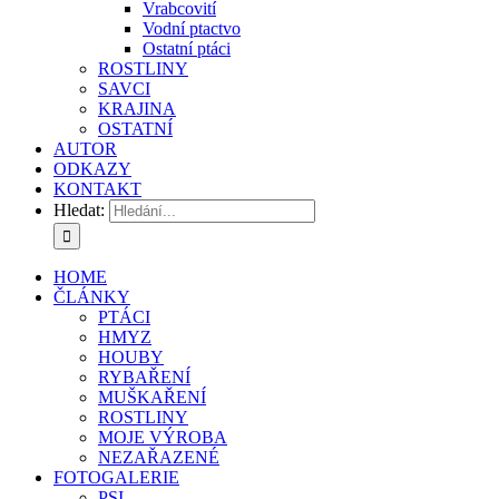
Vrabcovití
Vodní ptactvo
Ostatní ptáci
ROSTLINY
SAVCI
KRAJINA
OSTATNÍ
AUTOR
ODKAZY
KONTAKT
Hledat:
HOME
ČLÁNKY
PTÁCI
HMYZ
HOUBY
RYBAŘENÍ
MUŠKAŘENÍ
ROSTLINY
MOJE VÝROBA
NEZAŘAZENÉ
FOTOGALERIE
PSI