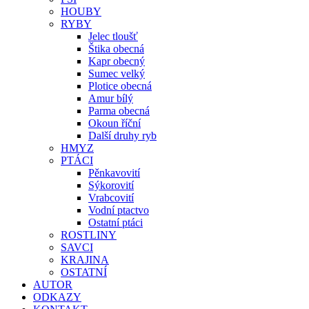
HOUBY
RYBY
Jelec tloušť
Štika obecná
Kapr obecný
Sumec velký
Plotice obecná
Amur bílý
Parma obecná
Okoun říční
Další druhy ryb
HMYZ
PTÁCI
Pěnkavovití
Sýkorovití
Vrabcovití
Vodní ptactvo
Ostatní ptáci
ROSTLINY
SAVCI
KRAJINA
OSTATNÍ
AUTOR
ODKAZY