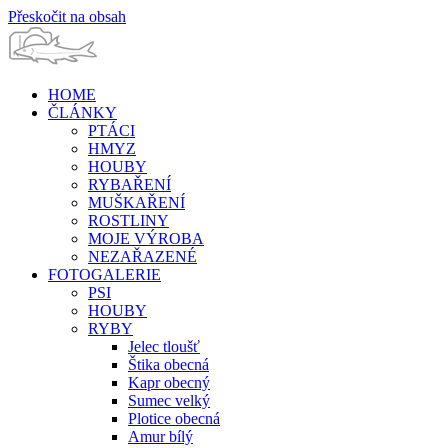
Přeskočit na obsah
HOME
ČLÁNKY
PTÁCI
HMYZ
HOUBY
RYBAŘENÍ
MUŠKAŘENÍ
ROSTLINY
MOJE VÝROBA
NEZAŘAZENÉ
FOTOGALERIE
PSI
HOUBY
RYBY
Jelec tloušť
Štika obecná
Kapr obecný
Sumec velký
Plotice obecná
Amur bílý