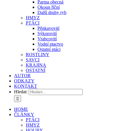
Parma obecná
Okoun říční
Další druhy ryb
HMYZ
PTÁCI
Pěnkavovití
Sýkorovití
Vrabcovití
Vodní ptactvo
Ostatní ptáci
ROSTLINY
SAVCI
KRAJINA
OSTATNÍ
AUTOR
ODKAZY
KONTAKT
Hledat:
HOME
ČLÁNKY
PTÁCI
HMYZ
HOUBY