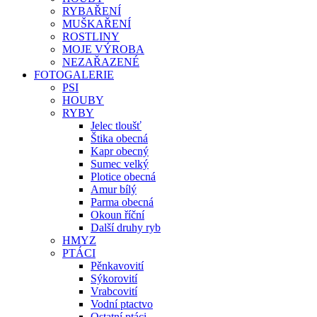
RYBAŘENÍ
MUŠKAŘENÍ
ROSTLINY
MOJE VÝROBA
NEZAŘAZENÉ
FOTOGALERIE
PSI
HOUBY
RYBY
Jelec tloušť
Štika obecná
Kapr obecný
Sumec velký
Plotice obecná
Amur bílý
Parma obecná
Okoun říční
Další druhy ryb
HMYZ
PTÁCI
Pěnkavovití
Sýkorovití
Vrabcovití
Vodní ptactvo
Ostatní ptáci