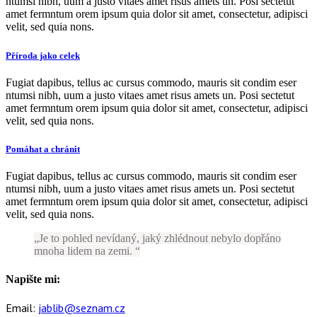
ntumsi nibh, uum a justo vitaes amet risus amets un. Posi sectetut
amet fermntum orem ipsum quia dolor sit amet, consectetur, adipisci
velit, sed quia nons.
Příroda jako celek
Fugiat dapibus, tellus ac cursus commodo, mauris sit condim eser
ntumsi nibh, uum a justo vitaes amet risus amets un. Posi sectetut
amet fermntum orem ipsum quia dolor sit amet, consectetur, adipisci
velit, sed quia nons.
Pomáhat a chránit
Fugiat dapibus, tellus ac cursus commodo, mauris sit condim eser
ntumsi nibh, uum a justo vitaes amet risus amets un. Posi sectetut
amet fermntum orem ipsum quia dolor sit amet, consectetur, adipisci
velit, sed quia nons.
Je to pohled nevídaný, jaký zhlédnout nebylo dopřáno
mnoha lidem na zemi.
Napište mi:
Email:
jablib@seznam.cz