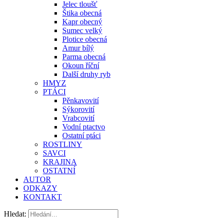
Jelec tloušť
Štika obecná
Kapr obecný
Sumec velký
Plotice obecná
Amur bílý
Parma obecná
Okoun říční
Další druhy ryb
HMYZ
PTÁCI
Pěnkavovití
Sýkorovití
Vrabcovití
Vodní ptactvo
Ostatní ptáci
ROSTLINY
SAVCI
KRAJINA
OSTATNÍ
AUTOR
ODKAZY
KONTAKT
Hledat: