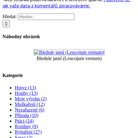
jak vaše data z komentářů zpracováváme.
.
Hledat:
Náhodný obrázek
Bledule jarní (Leucojum vernum)
Kategorie
Hmyz (13)
Houby (13)
Moje výroba (2)
Muškaření (12)
Nezařazené (6)
Příroda (10)
Ptáci (24)
Rostliny (9)
Rybaření (27)
Savci (2)