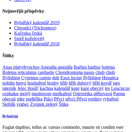
Nejnovější příspěvky
Rybářský kalendář 2019
Chrostíci (Trichoptera)
Kačenka česká
Smrž kuželovitý
Rybářský kalendář 2018
Štítky
Anas platyrhynchos
Anguilla anguilla
Barbus barbus
boletus
Boletus reticulatus
carduelis
Chondrostoma nasus
chub
chub
flyfishing
Cyprinus carpio
dub
Esox lucius
flyfishing
Hepatica
nobilis
hmyz
houbaření
houby
hřib
hřib dubový
hřib kovář
jaro
jaterník
Jelec tloušť
kachna
kalendář
kapr
kapr obecný
les
Leuciscus
cephalus
motýl
mushroom
muškaření
Ostroretka stěhovavá
Parma
obecná
pike
podléška
Ptáci
Pěvci
pěvci Pěvci
rostliny
rybaření
Stehlík
vrabec
Zvonek zelený
Štika
Rybaření
Fugiat dapibus, tellus ac cursus commodo, mauris sit condim eser