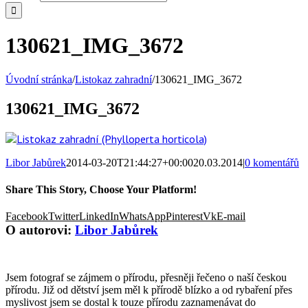
130621_IMG_3672
Úvodní stránka
/
Listokaz zahradní
/
130621_IMG_3672
130621_IMG_3672
Libor Jabůrek
2014-03-20T21:44:27+00:00
20.03.2014
|
0 komentářů
Share This Story, Choose Your Platform!
Facebook
Twitter
LinkedIn
WhatsApp
Pinterest
Vk
E-mail
O autorovi:
Libor Jabůrek
Jsem fotograf se zájmem o přírodu, přesněji řečeno o naší českou
přírodu. Již od dětství jsem měl k přírodě blízko a od rybaření přes
myslivost jsem se dostal k touze přírodu zaznamenávat do