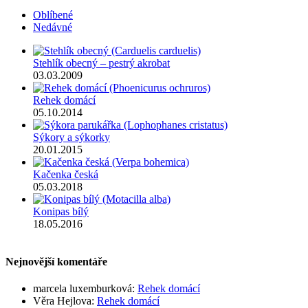
Oblíbené
Nedávné
Stehlík obecný – pestrý akrobat
03.03.2009
Rehek domácí
05.10.2014
Sýkory a sýkorky
20.01.2015
Kačenka česká
05.03.2018
Konipas bílý
18.05.2016
Nejnovější komentáře
marcela luxemburková
:
Rehek domácí
Věra Hejlova
:
Rehek domácí