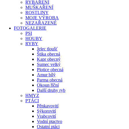
RYBAŘENÍ
MUŠKAŘENÍ
ROSTLINY
MOJE VÝROBA
NEZAŘAZENÉ
FOTOGALERIE
PSI
HOUBY
RYBY
Jelec tloušť
Štika obecná
Kapr obecný
Sumec velký
Plotice obecná
Amur bílý
Parma obecná
Okoun říční
Další druhy ryb
HMYZ
PTÁCI
Pěnkavovití
Sýkorovití
Vrabcovití
Vodní ptactvo
Ostatní ptáci