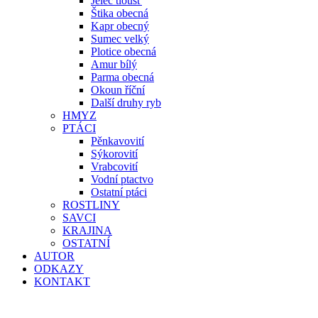
Jelec tloušť
Štika obecná
Kapr obecný
Sumec velký
Plotice obecná
Amur bílý
Parma obecná
Okoun říční
Další druhy ryb
HMYZ
PTÁCI
Pěnkavovití
Sýkorovití
Vrabcovití
Vodní ptactvo
Ostatní ptáci
ROSTLINY
SAVCI
KRAJINA
OSTATNÍ
AUTOR
ODKAZY
KONTAKT
Hledat: