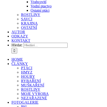
Vrabcovití
Vodní ptactvo
Ostatní ptáci
ROSTLINY
SAVCI
KRAJINA
OSTATNÍ
AUTOR
ODKAZY
KONTAKT
Hledat:
HOME
ČLÁNKY
PTÁCI
HMYZ
HOUBY
RYBAŘENÍ
MUŠKAŘENÍ
ROSTLINY
MOJE VÝROBA
NEZAŘAZENÉ
FOTOGALERIE
PSI