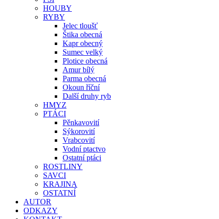
HOUBY
RYBY
Jelec tloušť
Štika obecná
Kapr obecný
Sumec velký
Plotice obecná
Amur bílý
Parma obecná
Okoun říční
Další druhy ryb
HMYZ
PTÁCI
Pěnkavovití
Sýkorovití
Vrabcovití
Vodní ptactvo
Ostatní ptáci
ROSTLINY
SAVCI
KRAJINA
OSTATNÍ
AUTOR
ODKAZY