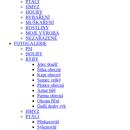
PTÁCI
HMYZ
HOUBY
RYBAŘENÍ
MUŠKAŘENÍ
ROSTLINY
MOJE VÝROBA
NEZAŘAZENÉ
FOTOGALERIE
PSI
HOUBY
RYBY
Jelec tloušť
Štika obecná
Kapr obecný
Sumec velký
Plotice obecná
Amur bílý
Parma obecná
Okoun říční
Další druhy ryb
HMYZ
PTÁCI
Pěnkavovití
Sýkorovití