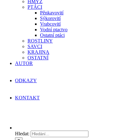
HMYZ
PTÁCI
Pěnkavovití
Sýkorovití
Vrabcovití
Vodní ptactvo
Ostatní ptáci
ROSTLINY
SAVCI
KRAJINA
OSTATNÍ
AUTOR
ODKAZY
KONTAKT
Hledat: