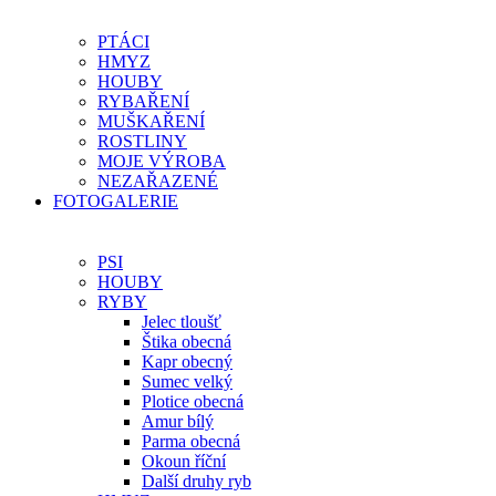
PTÁCI
HMYZ
HOUBY
RYBAŘENÍ
MUŠKAŘENÍ
ROSTLINY
MOJE VÝROBA
NEZAŘAZENÉ
FOTOGALERIE
PSI
HOUBY
RYBY
Jelec tloušť
Štika obecná
Kapr obecný
Sumec velký
Plotice obecná
Amur bílý
Parma obecná
Okoun říční
Další druhy ryb