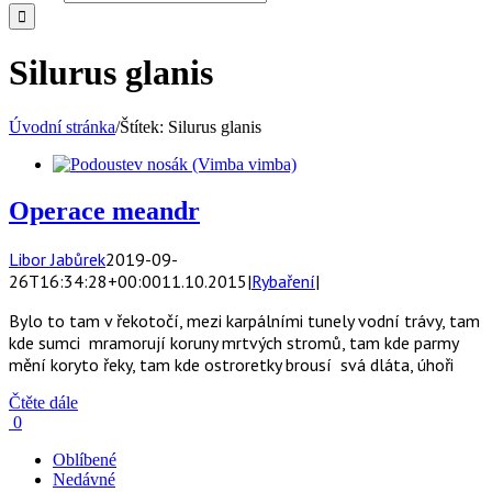
Silurus glanis
Úvodní stránka
/
Štítek:
Silurus glanis
Operace meandr
Libor Jabůrek
2019-09-
26T16:34:28+00:00
11.10.2015
|
Rybaření
|
Bylo to tam v řekotočí, mezi karpálními tunely vodní trávy, tam
kde sumci mramorují koruny mrtvých stromů, tam kde parmy
mění koryto řeky, tam kde ostroretky brousí svá dláta, úhoři
Čtěte dále
0
Oblíbené
Nedávné