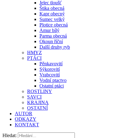
Jelec tloušť
Štika obecná
Kapr obecný
Sumec velký
Plotice obecná
Amur bílý
Parma obecná
Okoun říční
Další druhy ryb
HMYZ
PTÁCI
Pěnkavovití
Sýkorovití
Vrabcovití
Vodní ptactvo
Ostatní ptáci
ROSTLINY
SAVCI
KRAJINA
OSTATNÍ
AUTOR
ODKAZY
KONTAKT
Hledat: