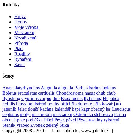
Rubriky
Hmyz
Houby
Moje výroba
Muškaření
Nezařazené
Příroda
Ptáci
Rostliny
Rybaření
Savci
Štítky
Anas platyrhynchos
Anguilla anguilla
Barbus barbus
boletus
Boletus reticulatus
carduelis
Chondrostoma nasus
chub
chub
flyfishing
Cyprinus carpio
dub
Esox lucius
flyfishing
Hepatica
nobilis
hmyz
houbaření
houby
hřib
hřib dubový
hřib kovář
jaro
jaterník
Jelec tloušť
kachna
kalendář
kapr
kapr obecný
les
Leuciscus
cephalus
motýl
mushroom
muškaření
Ostroretka stěhovavá
Parma
obecná
pike
podléška
Ptáci
Pěvci
pěvci Pěvci
rostliny
rybaření
Stehlík
vrabec
Zvonek zelený
Štika
Copyright 2008 - 2016 Libor Jabůrek , www.jablib.cz |