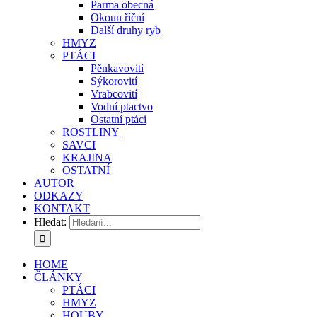
Parma obecná
Okoun říční
Další druhy ryb
HMYZ
PTÁCI
Pěnkavovití
Sýkorovití
Vrabcovití
Vodní ptactvo
Ostatní ptáci
ROSTLINY
SAVCI
KRAJINA
OSTATNÍ
AUTOR
ODKAZY
KONTAKT
Hledat:
HOME
ČLÁNKY
PTÁCI
HMYZ
HOUBY