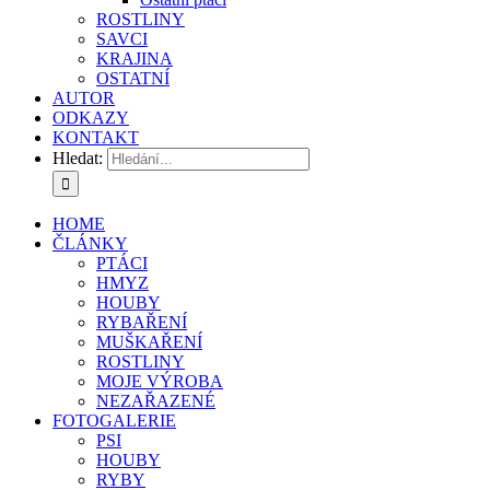
ROSTLINY
SAVCI
KRAJINA
OSTATNÍ
AUTOR
ODKAZY
KONTAKT
Hledat:
HOME
ČLÁNKY
PTÁCI
HMYZ
HOUBY
RYBAŘENÍ
MUŠKAŘENÍ
ROSTLINY
MOJE VÝROBA
NEZAŘAZENÉ
FOTOGALERIE
PSI
HOUBY
RYBY