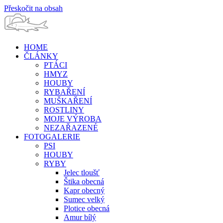
Přeskočit na obsah
HOME
ČLÁNKY
PTÁCI
HMYZ
HOUBY
RYBAŘENÍ
MUŠKAŘENÍ
ROSTLINY
MOJE VÝROBA
NEZAŘAZENÉ
FOTOGALERIE
PSI
HOUBY
RYBY
Jelec tloušť
Štika obecná
Kapr obecný
Sumec velký
Plotice obecná
Amur bílý