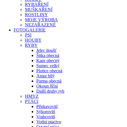
RYBAŘENÍ
MUŠKAŘENÍ
ROSTLINY
MOJE VÝROBA
NEZAŘAZENÉ
FOTOGALERIE
PSI
HOUBY
RYBY
Jelec tloušť
Štika obecná
Kapr obecný
Sumec velký
Plotice obecná
Amur bílý
Parma obecná
Okoun říční
Další druhy ryb
HMYZ
PTÁCI
Pěnkavovití
Sýkorovití
Vrabcovití
Vodní ptactvo
Ostatní ptáci