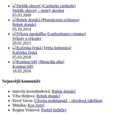
Stehlík obecný – pestrý akrobat
03.03.2009
Rehek domácí
05.10.2014
Sýkory a sýkorky
20.01.2015
Kačenka česká
05.03.2018
Konipas bílý
18.05.2016
Nejnovější komentáře
marcela luxemburková
:
Rehek domácí
Věra Hejlova
:
Rehek domácí
Pavel Vavra
:
Užovka podplamatá – ohrožená záležitost
Miluška
:
Kos černý
Regina Vránová
:
Portrét hrdličky