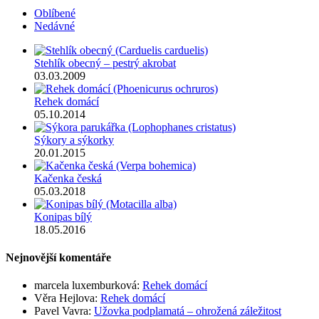
Oblíbené
Nedávné
Stehlík obecný – pestrý akrobat
03.03.2009
Rehek domácí
05.10.2014
Sýkory a sýkorky
20.01.2015
Kačenka česká
05.03.2018
Konipas bílý
18.05.2016
Nejnovější komentáře
marcela luxemburková
:
Rehek domácí
Věra Hejlova
:
Rehek domácí
Pavel Vavra
:
Užovka podplamatá – ohrožená záležitost