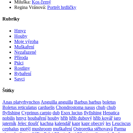
Miluška
:
Kos černý
Regina Vránová
:
Portrét hrdličky
Rubriky
Hmyz
Houby
Moje výroba
Muškaření
Nezařazené
Příroda
Ptáci
Rostliny
Rybaření
Savci
Štítky
Anas platyrhynchos
Anguilla anguilla
Barbus barbus
boletus
Boletus reticulatus
carduelis
Chondrostoma nasus
chub
chub
flyfishing
Cyprinus carpio
dub
Esox lucius
flyfishing
Hepatica
nobilis
hmyz
houbaření
houby
hřib
hřib dubový
hřib kovář
jaro
jaterník
Jelec tloušť
kachna
kalendář
kapr
kapr obecný
les
Leuciscus
cephalus
motýl
mushroom
muškaření
Ostroretka stěhovavá
Parma