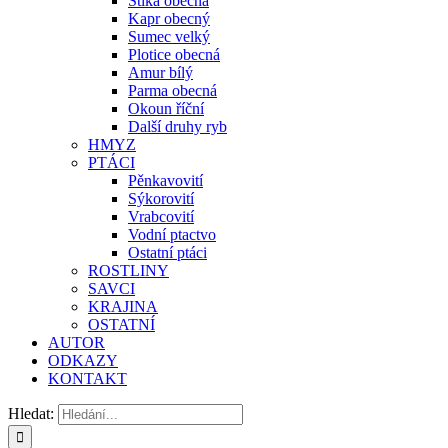
Štika obecná
Kapr obecný
Sumec velký
Plotice obecná
Amur bílý
Parma obecná
Okoun říční
Další druhy ryb
HMYZ
PTÁCI
Pěnkavovití
Sýkorovití
Vrabcovití
Vodní ptactvo
Ostatní ptáci
ROSTLINY
SAVCI
KRAJINA
OSTATNÍ
AUTOR
ODKAZY
KONTAKT
Hledat: