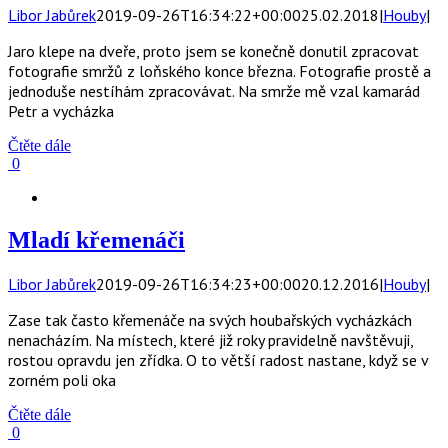
Libor Jabůrek
2019-09-26T16:34:22+00:00
25.02.2018
|
Houby
|
Jaro klepe na dveře, proto jsem se konečně donutil zpracovat
fotografie smržů z loňského konce března. Fotografie prostě a
jednoduše nestíhám zpracovávat. Na smrže mě vzal kamarád
Petr a vycházka
Čtěte dále
0
Mladí křemenáči
Libor Jabůrek
2019-09-26T16:34:23+00:00
20.12.2016
|
Houby
|
Zase tak často křemenáče na svých houbařských vycházkách
nenacházím. Na místech, které již roky pravidelně navštěvuji,
rostou opravdu jen zřídka. O to větší radost nastane, když se v
zorném poli oka
Čtěte dále
0