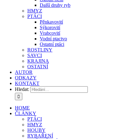
Další druhy ryb
HMYZ
PTÁCI
Pěnkavovití
Sýkorovití
Vrabcovití
Vodní ptactvo
Ostatní ptáci
ROSTLINY
SAVCI
KRAJINA
OSTATNÍ
AUTOR
ODKAZY
KONTAKT
Hledat:
HOME
ČLÁNKY
PTÁCI
HMYZ
HOUBY
RYBAŘENÍ