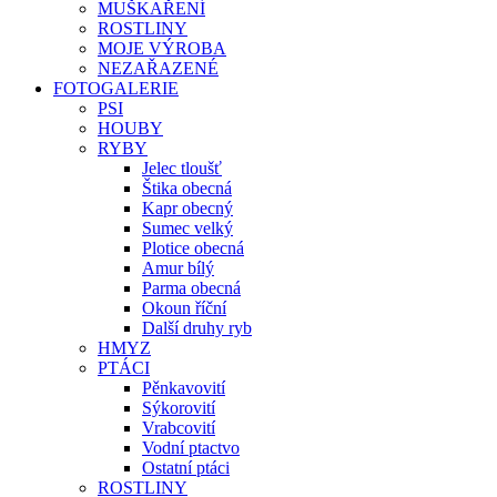
MUŠKAŘENÍ
ROSTLINY
MOJE VÝROBA
NEZAŘAZENÉ
FOTOGALERIE
PSI
HOUBY
RYBY
Jelec tloušť
Štika obecná
Kapr obecný
Sumec velký
Plotice obecná
Amur bílý
Parma obecná
Okoun říční
Další druhy ryb
HMYZ
PTÁCI
Pěnkavovití
Sýkorovití
Vrabcovití
Vodní ptactvo
Ostatní ptáci
ROSTLINY