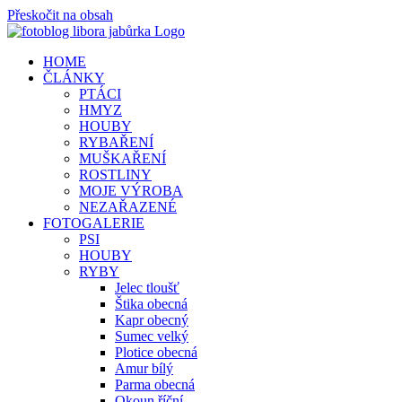
Přeskočit na obsah
HOME
ČLÁNKY
PTÁCI
HMYZ
HOUBY
RYBAŘENÍ
MUŠKAŘENÍ
ROSTLINY
MOJE VÝROBA
NEZAŘAZENÉ
FOTOGALERIE
PSI
HOUBY
RYBY
Jelec tloušť
Štika obecná
Kapr obecný
Sumec velký
Plotice obecná
Amur bílý
Parma obecná
Okoun říční