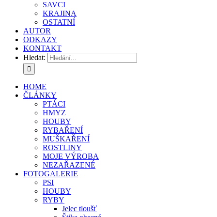
SAVCI
KRAJINA
OSTATNÍ
AUTOR
ODKAZY
KONTAKT
Hledat:
HOME
ČLÁNKY
PTÁCI
HMYZ
HOUBY
RYBAŘENÍ
MUŠKAŘENÍ
ROSTLINY
MOJE VÝROBA
NEZAŘAZENÉ
FOTOGALERIE
PSI
HOUBY
RYBY
Jelec tloušť