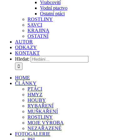
Vrabcovití
Vodní ptactvo
Ostatní ptáci
ROSTLINY
SAVCI
KRAJINA
OSTATNÍ
AUTOR
ODKAZY
KONTAKT
Hledat:
HOME
ČLÁNKY
PTÁCI
HMYZ
HOUBY
RYBAŘENÍ
MUŠKAŘENÍ
ROSTLINY
MOJE VÝROBA
NEZAŘAZENÉ
FOTOGALERIE
PSI