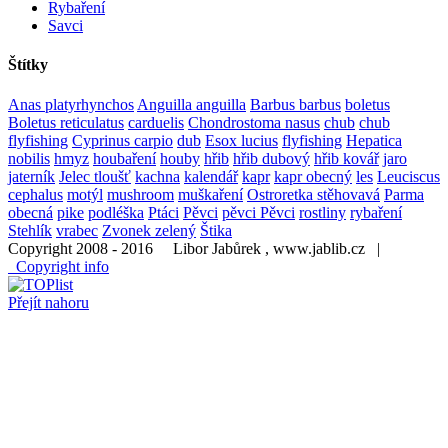
Rybaření
Savci
Štítky
Anas platyrhynchos
Anguilla anguilla
Barbus barbus
boletus
Boletus reticulatus
carduelis
Chondrostoma nasus
chub
chub
flyfishing
Cyprinus carpio
dub
Esox lucius
flyfishing
Hepatica
nobilis
hmyz
houbaření
houby
hřib
hřib dubový
hřib kovář
jaro
jaterník
Jelec tloušť
kachna
kalendář
kapr
kapr obecný
les
Leuciscus
cephalus
motýl
mushroom
muškaření
Ostroretka stěhovavá
Parma
obecná
pike
podléška
Ptáci
Pěvci
pěvci Pěvci
rostliny
rybaření
Stehlík
vrabec
Zvonek zelený
Štika
Copyright 2008 - 2016 Libor Jabůrek , www.jablib.cz |
Copyright info
Přejít nahoru