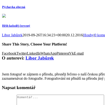
Pýchavka obecná
Hřib koloděj červený
Libor Jabůrek
2019-09-26T16:34:23+00:00
20.12.2016
|
Houby
|
0 kome
Share This Story, Choose Your Platform!
Facebook
Twitter
LinkedIn
WhatsApp
Pinterest
Vk
E-mail
O autorovi:
Libor Jabůrek
Jsem fotograf se zájmem o přírodu, přesněji řečeno o naší českou příro
zaznamenávat do fotografie. Fotografování mi přináší na přírodu jiný
Napsat komentář