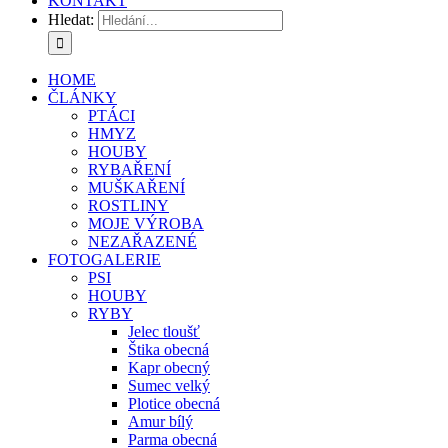
KONTAKT
Hledat:
HOME
ČLÁNKY
PTÁCI
HMYZ
HOUBY
RYBAŘENÍ
MUŠKAŘENÍ
ROSTLINY
MOJE VÝROBA
NEZAŘAZENÉ
FOTOGALERIE
PSI
HOUBY
RYBY
Jelec tloušť
Štika obecná
Kapr obecný
Sumec velký
Plotice obecná
Amur bílý
Parma obecná