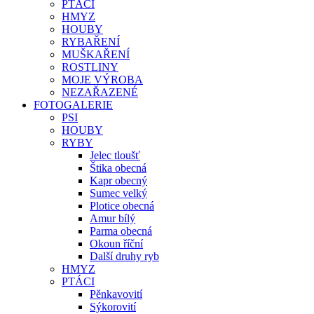
PTÁCI
HMYZ
HOUBY
RYBAŘENÍ
MUŠKAŘENÍ
ROSTLINY
MOJE VÝROBA
NEZAŘAZENÉ
FOTOGALERIE
PSI
HOUBY
RYBY
Jelec tloušť
Štika obecná
Kapr obecný
Sumec velký
Plotice obecná
Amur bílý
Parma obecná
Okoun říční
Další druhy ryb
HMYZ
PTÁCI
Pěnkavovití
Sýkorovití