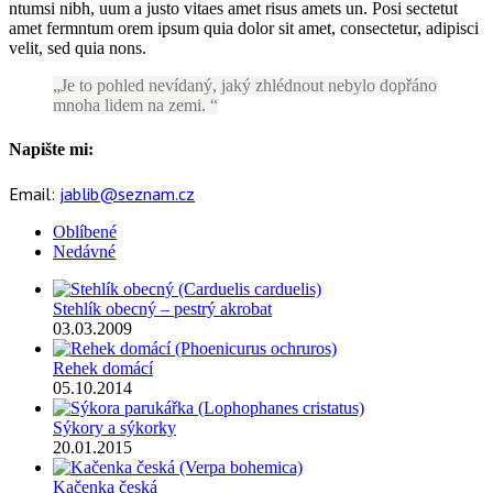
ntumsi nibh, uum a justo vitaes amet risus amets un. Posi sectetut
amet fermntum orem ipsum quia dolor sit amet, consectetur, adipisci
velit, sed quia nons.
Je to pohled nevídaný, jaký zhlédnout nebylo dopřáno
mnoha lidem na zemi.
Napište mi:
Email:
jablib@seznam.cz
Oblíbené
Nedávné
Stehlík obecný – pestrý akrobat
03.03.2009
Rehek domácí
05.10.2014
Sýkory a sýkorky
20.01.2015
Kačenka česká