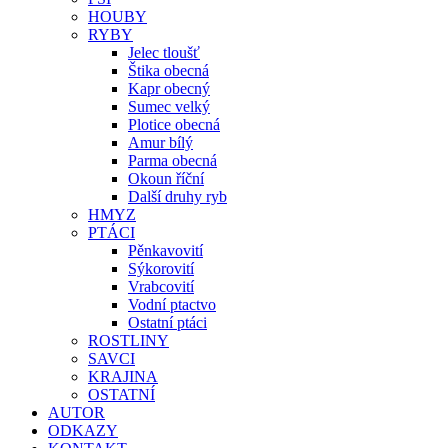
HOUBY
RYBY
Jelec tloušť
Štika obecná
Kapr obecný
Sumec velký
Plotice obecná
Amur bílý
Parma obecná
Okoun říční
Další druhy ryb
HMYZ
PTÁCI
Pěnkavovití
Sýkorovití
Vrabcovití
Vodní ptactvo
Ostatní ptáci
ROSTLINY
SAVCI
KRAJINA
OSTATNÍ
AUTOR
ODKAZY