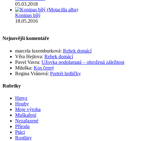
05.03.2018
Konipas bílý
18.05.2016
Nejnovější komentáře
marcela luxemburková
:
Rehek domácí
Věra Hejlova
:
Rehek domácí
Pavel Vavra
:
Užovka podplamatá – ohrožená záležitost
Miluška
:
Kos černý
Regina Vránová
:
Portrét hrdličky
Rubriky
Hmyz
Houby
Moje výroba
Muškaření
Nezařazené
Příroda
Ptáci
Rostliny