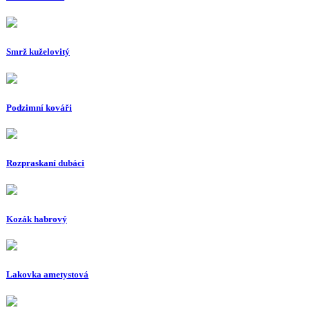
Smrž kuželovitý
Podzimní kováři
Rozpraskaní dubáci
Kozák habrový
Lakovka ametystová