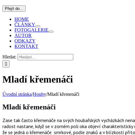
Přejít do...
HOME
ČLÁNKY
FOTOGALERIE
AUTOR
ODKAZY
KONTAKT
Hledat:
Mladí křemenáči
Úvodní stránka
/
Houby
/
Mladí křemenáči
Mladí křemenáči
Zase tak často křemenáče na svých houbařských vycházkách nenachá
radost nastane, když se v zorném poli oka objeví charakteristick
že se jedná o křemenáče smrkové, podle znaků a v blízkosti přít