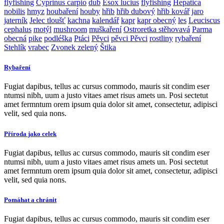
flyfishing
Cyprinus carpio
dub
Esox lucius
flyfishing
Hepatica
nobilis
hmyz
houbaření
houby
hřib
hřib dubový
hřib kovář
jaro
jaterník
Jelec tloušť
kachna
kalendář
kapr
kapr obecný
les
Leuciscus
cephalus
motýl
mushroom
muškaření
Ostroretka stěhovavá
Parma
obecná
pike
podléška
Ptáci
Pěvci
pěvci Pěvci
rostliny
rybaření
Stehlík
vrabec
Zvonek zelený
Štika
Rybaření
Fugiat dapibus, tellus ac cursus commodo, mauris sit condim eser
ntumsi nibh, uum a justo vitaes amet risus amets un. Posi sectetut
amet fermntum orem ipsum quia dolor sit amet, consectetur, adipisci
velit, sed quia nons.
Příroda jako celek
Fugiat dapibus, tellus ac cursus commodo, mauris sit condim eser
ntumsi nibh, uum a justo vitaes amet risus amets un. Posi sectetut
amet fermntum orem ipsum quia dolor sit amet, consectetur, adipisci
velit, sed quia nons.
Pomáhat a chránit
Fugiat dapibus, tellus ac cursus commodo, mauris sit condim eser