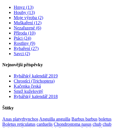
Hmyz (13)
Houby (13)
Moje výroba (2)
Muškaření (12)
Nezařazené (6)
Příroda (10)
Ptáci (24)
Rostliny (9)
Rybaření (27)
Savci (2)
Nejnovější příspěvky
Rybářský kalendář 2019
Chrostíci (Trichoptera)
Kačenka česká
Smrž kuželovitý
Rybářský kalendář 2018
Štítky
Anas platyrhynchos
Anguilla anguilla
Barbus barbus
boletus
Boletus reticulatus
carduelis
Chondrostoma nasus
chub
chub