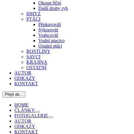
Okoun říční
Další druhy ryb
HMYZ
PTÁCI
Pěnkavovití
Sýkorovití
Vrabcovití
Vodní ptactvo
Ostatní ptáci
ROSTLINY
SAVCI
KRAJINA
OSTATNÍ
AUTOR
ODKAZY
KONTAKT
Přejít do...
HOME
ČLÁNKY
FOTOGALERIE
AUTOR
ODKAZY
KONTAKT