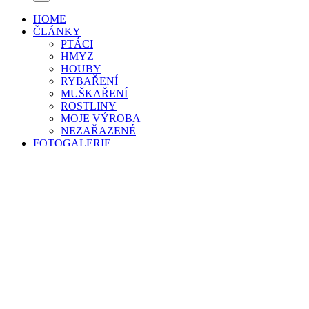
HOME
ČLÁNKY
PTÁCI
HMYZ
HOUBY
RYBAŘENÍ
MUŠKAŘENÍ
ROSTLINY
MOJE VÝROBA
NEZAŘAZENÉ
FOTOGALERIE
PSI
HOUBY
RYBY
Jelec tloušť
Štika obecná
Kapr obecný
Sumec velký
Plotice obecná
Amur bílý
Parma obecná
Okoun říční
Další druhy ryb
HMYZ