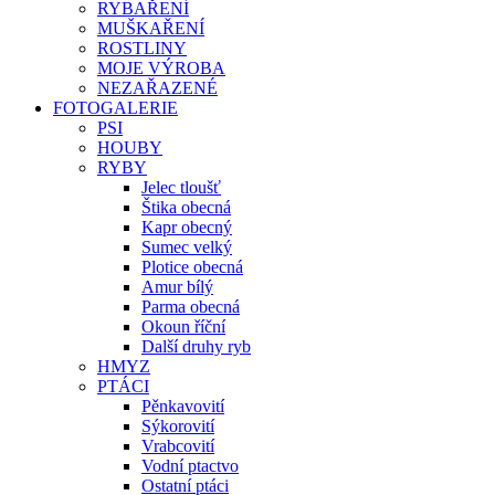
RYBAŘENÍ
MUŠKAŘENÍ
ROSTLINY
MOJE VÝROBA
NEZAŘAZENÉ
FOTOGALERIE
PSI
HOUBY
RYBY
Jelec tloušť
Štika obecná
Kapr obecný
Sumec velký
Plotice obecná
Amur bílý
Parma obecná
Okoun říční
Další druhy ryb
HMYZ
PTÁCI
Pěnkavovití
Sýkorovití
Vrabcovití
Vodní ptactvo
Ostatní ptáci