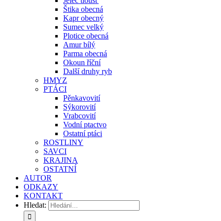
Jelec tloušť
Štika obecná
Kapr obecný
Sumec velký
Plotice obecná
Amur bílý
Parma obecná
Okoun říční
Další druhy ryb
HMYZ
PTÁCI
Pěnkavovití
Sýkorovití
Vrabcovití
Vodní ptactvo
Ostatní ptáci
ROSTLINY
SAVCI
KRAJINA
OSTATNÍ
AUTOR
ODKAZY
KONTAKT
Hledat: