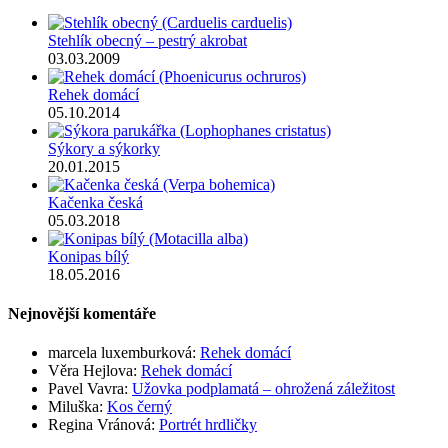
Stehlík obecný – pestrý akrobat
03.03.2009
Rehek domácí
05.10.2014
Sýkory a sýkorky
20.01.2015
Kačenka česká
05.03.2018
Konipas bílý
18.05.2016
Nejnovější komentáře
marcela luxemburková
:
Rehek domácí
Věra Hejlova
:
Rehek domácí
Pavel Vavra
:
Užovka podplamatá – ohrožená záležitost
Miluška
:
Kos černý
Regina Vránová
:
Portrét hrdličky