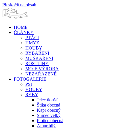
Přeskočit na obsah
HOME
ČLÁNKY
PTÁCI
HMYZ
HOUBY
RYBAŘENÍ
MUŠKAŘENÍ
ROSTLINY
MOJE VÝROBA
NEZAŘAZENÉ
FOTOGALERIE
PSI
HOUBY
RYBY
Jelec tloušť
Štika obecná
Kapr obecný
Sumec velký
Plotice obecná
Amur bílý