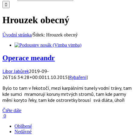
Hrouzek obecný
Úvodní stránka
/
Štítek:
Hrouzek obecný
Operace meandr
Libor Jabůrek
2019-09-
26T16:34:28+00:00
11.10.2015
|
Rybaření
|
Bylo to tam v řekotočí, mezi karpálními tunely vodní trávy, tam
kde sumci mramorují koruny mrtvých stromů, tam kde parmy
mění koryto řeky, tam kde ostroretky brousí svá dláta, úhoři
Čtěte dále
0
Oblíbené
Nedávné