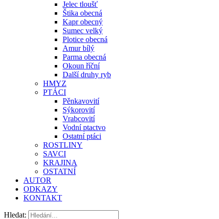
Jelec tloušť
Štika obecná
Kapr obecný
Sumec velký
Plotice obecná
Amur bílý
Parma obecná
Okoun říční
Další druhy ryb
HMYZ
PTÁCI
Pěnkavovití
Sýkorovití
Vrabcovití
Vodní ptactvo
Ostatní ptáci
ROSTLINY
SAVCI
KRAJINA
OSTATNÍ
AUTOR
ODKAZY
KONTAKT
Hledat: