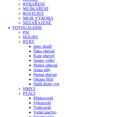
RYBAŘENÍ
MUŠKAŘENÍ
ROSTLINY
MOJE VÝROBA
NEZAŘAZENÉ
FOTOGALERIE
PSI
HOUBY
RYBY
Jelec tloušť
Štika obecná
Kapr obecný
Sumec velký
Plotice obecná
Amur bílý
Parma obecná
Okoun říční
Další druhy ryb
HMYZ
PTÁCI
Pěnkavovití
Sýkorovití
Vrabcovití
Vodní ptactvo
Ostatní ptáci