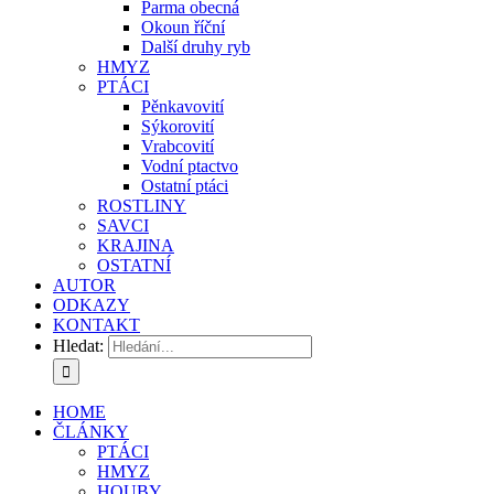
Parma obecná
Okoun říční
Další druhy ryb
HMYZ
PTÁCI
Pěnkavovití
Sýkorovití
Vrabcovití
Vodní ptactvo
Ostatní ptáci
ROSTLINY
SAVCI
KRAJINA
OSTATNÍ
AUTOR
ODKAZY
KONTAKT
Hledat:
HOME
ČLÁNKY
PTÁCI
HMYZ
HOUBY