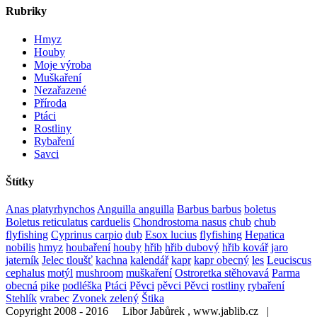
Rubriky
Hmyz
Houby
Moje výroba
Muškaření
Nezařazené
Příroda
Ptáci
Rostliny
Rybaření
Savci
Štítky
Anas platyrhynchos
Anguilla anguilla
Barbus barbus
boletus
Boletus reticulatus
carduelis
Chondrostoma nasus
chub
chub
flyfishing
Cyprinus carpio
dub
Esox lucius
flyfishing
Hepatica
nobilis
hmyz
houbaření
houby
hřib
hřib dubový
hřib kovář
jaro
jaterník
Jelec tloušť
kachna
kalendář
kapr
kapr obecný
les
Leuciscus
cephalus
motýl
mushroom
muškaření
Ostroretka stěhovavá
Parma
obecná
pike
podléška
Ptáci
Pěvci
pěvci Pěvci
rostliny
rybaření
Stehlík
vrabec
Zvonek zelený
Štika
Copyright 2008 - 2016 Libor Jabůrek , www.jablib.cz |