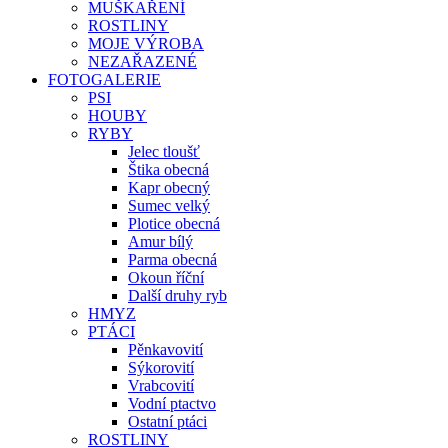
MUŠKAŘENÍ
ROSTLINY
MOJE VÝROBA
NEZAŘAZENÉ
FOTOGALERIE
PSI
HOUBY
RYBY
Jelec tloušť
Štika obecná
Kapr obecný
Sumec velký
Plotice obecná
Amur bílý
Parma obecná
Okoun říční
Další druhy ryb
HMYZ
PTÁCI
Pěnkavovití
Sýkorovití
Vrabcovití
Vodní ptactvo
Ostatní ptáci
ROSTLINY