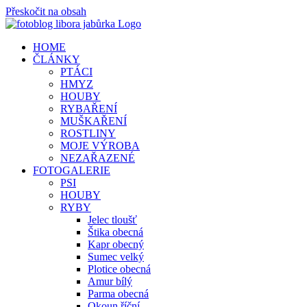
Přeskočit na obsah
HOME
ČLÁNKY
PTÁCI
HMYZ
HOUBY
RYBAŘENÍ
MUŠKAŘENÍ
ROSTLINY
MOJE VÝROBA
NEZAŘAZENÉ
FOTOGALERIE
PSI
HOUBY
RYBY
Jelec tloušť
Štika obecná
Kapr obecný
Sumec velký
Plotice obecná
Amur bílý
Parma obecná
Okoun říční