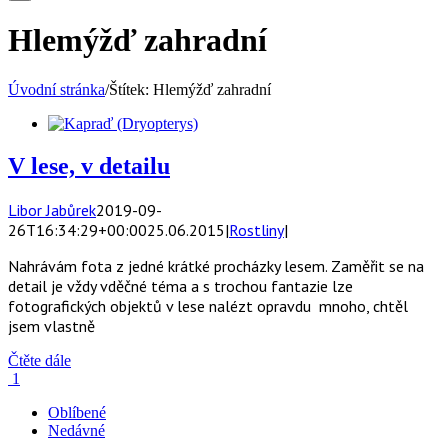
Hlemýžď zahradní
Úvodní stránka
/
Štítek:
Hlemýžď zahradní
V lese, v detailu
Libor Jabůrek
2019-09-
26T16:34:29+00:00
25.06.2015
|
Rostliny
|
Nahrávám fota z jedné krátké procházky lesem. Zaměřit se na
detail je vždy vděčné téma a s trochou fantazie lze
fotografických objektů v lese nalézt opravdu mnoho, chtěl
jsem vlastně
Čtěte dále
1
Oblíbené
Nedávné