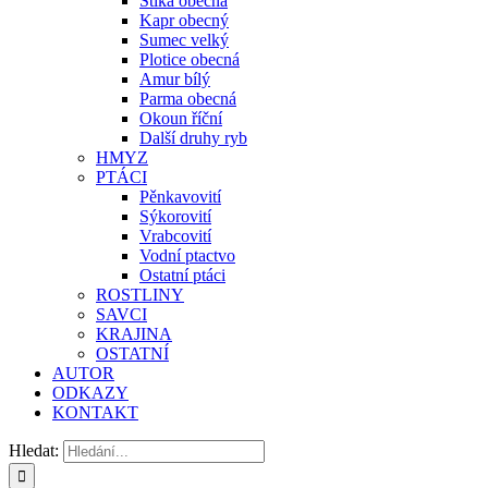
Štika obecná
Kapr obecný
Sumec velký
Plotice obecná
Amur bílý
Parma obecná
Okoun říční
Další druhy ryb
HMYZ
PTÁCI
Pěnkavovití
Sýkorovití
Vrabcovití
Vodní ptactvo
Ostatní ptáci
ROSTLINY
SAVCI
KRAJINA
OSTATNÍ
AUTOR
ODKAZY
KONTAKT
Hledat: