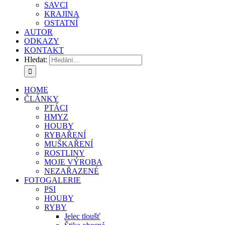
SAVCI
KRAJINA
OSTATNÍ
AUTOR
ODKAZY
KONTAKT
Hledat:
HOME
ČLÁNKY
PTÁCI
HMYZ
HOUBY
RYBAŘENÍ
MUŠKAŘENÍ
ROSTLINY
MOJE VÝROBA
NEZAŘAZENÉ
FOTOGALERIE
PSI
HOUBY
RYBY
Jelec tloušť