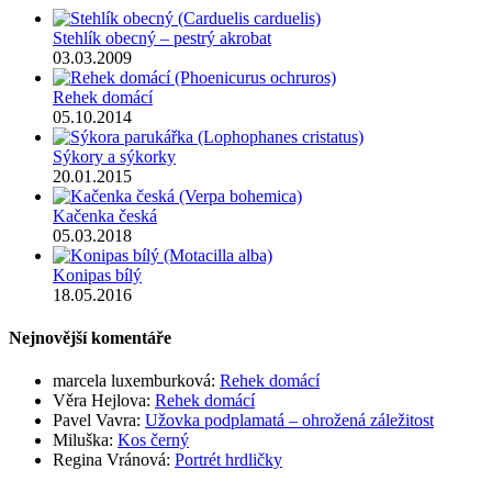
Stehlík obecný – pestrý akrobat
03.03.2009
Rehek domácí
05.10.2014
Sýkory a sýkorky
20.01.2015
Kačenka česká
05.03.2018
Konipas bílý
18.05.2016
Nejnovější komentáře
marcela luxemburková
:
Rehek domácí
Věra Hejlova
:
Rehek domácí
Pavel Vavra
:
Užovka podplamatá – ohrožená záležitost
Miluška
:
Kos černý
Regina Vránová
:
Portrét hrdličky