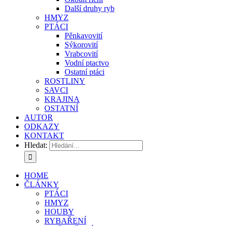
Další druhy ryb
HMYZ
PTÁCI
Pěnkavovití
Sýkorovití
Vrabcovití
Vodní ptactvo
Ostatní ptáci
ROSTLINY
SAVCI
KRAJINA
OSTATNÍ
AUTOR
ODKAZY
KONTAKT
Hledat:
HOME
ČLÁNKY
PTÁCI
HMYZ
HOUBY
RYBAŘENÍ