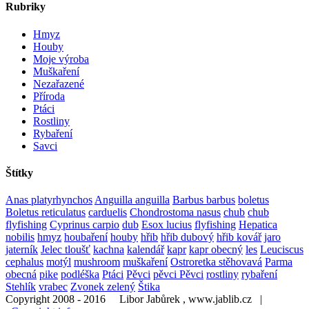
Rubriky
Hmyz
Houby
Moje výroba
Muškaření
Nezařazené
Příroda
Ptáci
Rostliny
Rybaření
Savci
Štítky
Anas platyrhynchos
Anguilla anguilla
Barbus barbus
boletus
Boletus reticulatus
carduelis
Chondrostoma nasus
chub
chub
flyfishing
Cyprinus carpio
dub
Esox lucius
flyfishing
Hepatica
nobilis
hmyz
houbaření
houby
hřib
hřib dubový
hřib kovář
jaro
jaterník
Jelec tloušť
kachna
kalendář
kapr
kapr obecný
les
Leuciscus
cephalus
motýl
mushroom
muškaření
Ostroretka stěhovavá
Parma
obecná
pike
podléška
Ptáci
Pěvci
pěvci Pěvci
rostliny
rybaření
Stehlík
vrabec
Zvonek zelený
Štika
Copyright 2008 - 2016 Libor Jabůrek , www.jablib.cz |