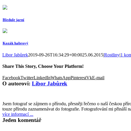
Bledule jarní
Kozák habrový
Libor Jabůrek
2019-09-26T16:34:29+00:00
25.06.2015
|
Rostliny
|
1 kom
Share This Story, Choose Your Platform!
Facebook
Twitter
LinkedIn
WhatsApp
Pinterest
Vk
E-mail
O autorovi:
Libor Jabůrek
Jsem fotograf se zájmem o přírodu, přesněji řečeno o naší českou příro
touze přírodu zaznamenávat do fotografie. Fotografování mi přináší n
více informací ...
Jeden komentář