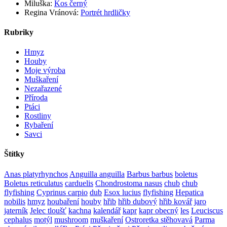
Miluška
:
Kos černý
Regina Vránová
:
Portrét hrdličky
Rubriky
Hmyz
Houby
Moje výroba
Muškaření
Nezařazené
Příroda
Ptáci
Rostliny
Rybaření
Savci
Štítky
Anas platyrhynchos
Anguilla anguilla
Barbus barbus
boletus
Boletus reticulatus
carduelis
Chondrostoma nasus
chub
chub
flyfishing
Cyprinus carpio
dub
Esox lucius
flyfishing
Hepatica
nobilis
hmyz
houbaření
houby
hřib
hřib dubový
hřib kovář
jaro
jaterník
Jelec tloušť
kachna
kalendář
kapr
kapr obecný
les
Leuciscus
cephalus
motýl
mushroom
muškaření
Ostroretka stěhovavá
Parma