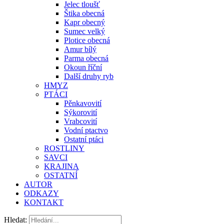
Jelec tloušť
Štika obecná
Kapr obecný
Sumec velký
Plotice obecná
Amur bílý
Parma obecná
Okoun říční
Další druhy ryb
HMYZ
PTÁCI
Pěnkavovití
Sýkorovití
Vrabcovití
Vodní ptactvo
Ostatní ptáci
ROSTLINY
SAVCI
KRAJINA
OSTATNÍ
AUTOR
ODKAZY
KONTAKT
Hledat: