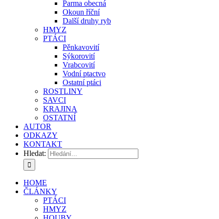
Parma obecná
Okoun říční
Další druhy ryb
HMYZ
PTÁCI
Pěnkavovití
Sýkorovití
Vrabcovití
Vodní ptactvo
Ostatní ptáci
ROSTLINY
SAVCI
KRAJINA
OSTATNÍ
AUTOR
ODKAZY
KONTAKT
Hledat:
HOME
ČLÁNKY
PTÁCI
HMYZ
HOUBY