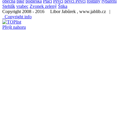
obecná
pike
podléška
Ptáci
Pěvci
pěvci Pěvci
rostliny
rybaření
Stehlík
vrabec
Zvonek zelený
Štika
Copyright 2008 - 2016 Libor Jabůrek , www.jablib.cz |
Copyright info
Přejít nahoru