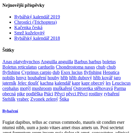
Nejnovější příspěvky
Rybářský kalendář 2019
Chrostíci (Trichoptera)
Kačenka česká
Smrž kuželovitý
Rybářský kalendář 2018
Štítky
Anas platyrhynchos
Anguilla anguilla
Barbus barbus
boletus
Boletus reticulatus
carduelis
Chondrostoma nasus
chub
chub
flyfishing
Cyprinus carpio
dub
Esox lucius
flyfishing
Hepatica
nobilis
hmyz
houbaření
houby
hřib
hřib dubový
hřib kovář
jaro
jaterník
Jelec tloušť
kachna
kalendář
kapr
kapr obecný
les
Leuciscus
cephalus
motýl
mushroom
muškaření
Ostroretka stěhovavá
Parma
obecná
pike
podléška
Ptáci
Pěvci
pěvci Pěvci
rostliny
rybaření
Stehlík
vrabec
Zvonek zelený
Štika
Rybaření
Fugiat dapibus, tellus ac cursus commodo, mauris sit condim eser
ntumsi nibh, uum a justo vitaes amet risus amets un. Posi sectetut
amet fermntum orem ipsum quia dolor sit amet, consectetur, adipisci