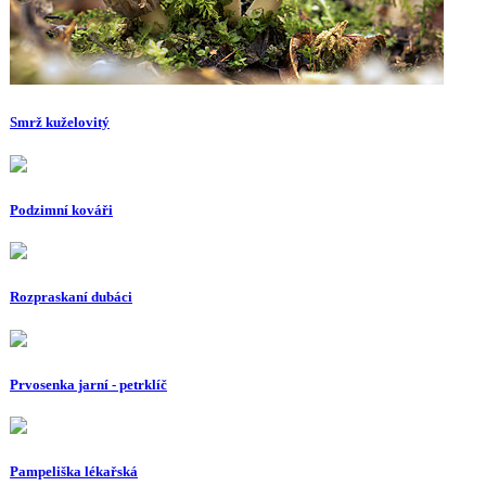
Smrž kuželovitý
Podzimní kováři
Rozpraskaní dubáci
Prvosenka jarní - petrklíč
Pampeliška lékařská