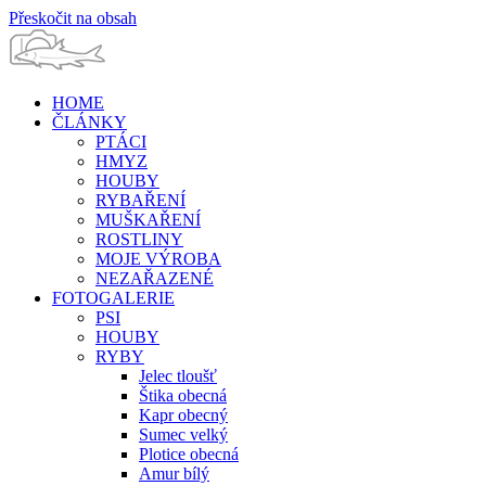
Přeskočit na obsah
HOME
ČLÁNKY
PTÁCI
HMYZ
HOUBY
RYBAŘENÍ
MUŠKAŘENÍ
ROSTLINY
MOJE VÝROBA
NEZAŘAZENÉ
FOTOGALERIE
PSI
HOUBY
RYBY
Jelec tloušť
Štika obecná
Kapr obecný
Sumec velký
Plotice obecná
Amur bílý