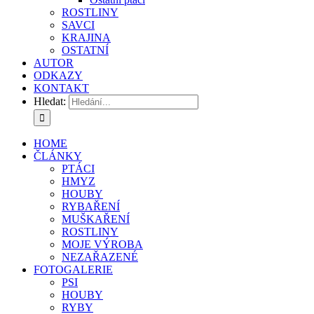
ROSTLINY
SAVCI
KRAJINA
OSTATNÍ
AUTOR
ODKAZY
KONTAKT
Hledat:
HOME
ČLÁNKY
PTÁCI
HMYZ
HOUBY
RYBAŘENÍ
MUŠKAŘENÍ
ROSTLINY
MOJE VÝROBA
NEZAŘAZENÉ
FOTOGALERIE
PSI
HOUBY
RYBY