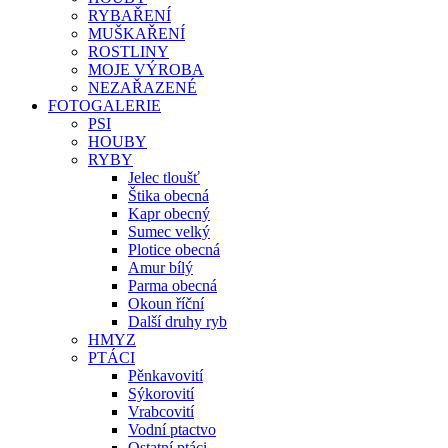
RYBAŘENÍ
MUŠKAŘENÍ
ROSTLINY
MOJE VÝROBA
NEZAŘAZENÉ
FOTOGALERIE
PSI
HOUBY
RYBY
Jelec tloušť
Štika obecná
Kapr obecný
Sumec velký
Plotice obecná
Amur bílý
Parma obecná
Okoun říční
Další druhy ryb
HMYZ
PTÁCI
Pěnkavovití
Sýkorovití
Vrabcovití
Vodní ptactvo
Ostatní ptáci