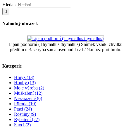
Hledat:
Náhodný obrázek
Lipan podhorní (Thymallus thymallus) Snímek vznikl chvilku
předtím než se ryba sama osvobodila z háčku bez protihrotu.
Kategorie
Hmyz (13)
Houby (13)
Moje výroba (2)
Muškaření (12)
Nezařazené (6)
Příroda (10)
Ptáci (24)
Rostliny (9)
Rybaření (27)
Savci (2)