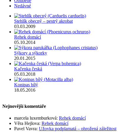
Oblíbené
Nedávné
Stehlík obecný – pestrý akrobat
03.03.2009
Rehek domácí
05.10.2014
Sýkory a sýkorky
20.01.2015
Kačenka česká
05.03.2018
Konipas bílý
18.05.2016
Nejnovější komentáře
marcela luxemburková
:
Rehek domácí
Věra Hejlova
:
Rehek domácí
Pavel Vavra
:
Užovka podplamatá – ohrožená záležitost