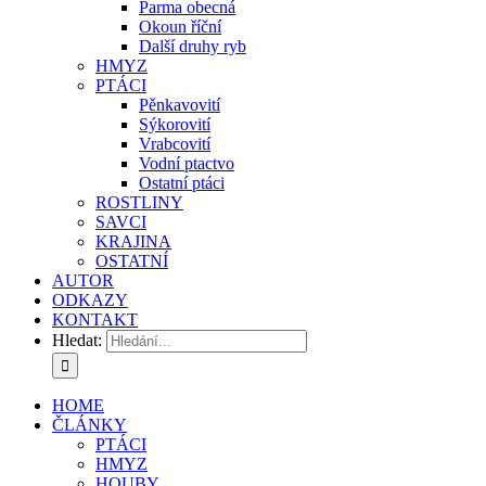
Parma obecná
Okoun říční
Další druhy ryb
HMYZ
PTÁCI
Pěnkavovití
Sýkorovití
Vrabcovití
Vodní ptactvo
Ostatní ptáci
ROSTLINY
SAVCI
KRAJINA
OSTATNÍ
AUTOR
ODKAZY
KONTAKT
Hledat:
HOME
ČLÁNKY
PTÁCI
HMYZ
HOUBY