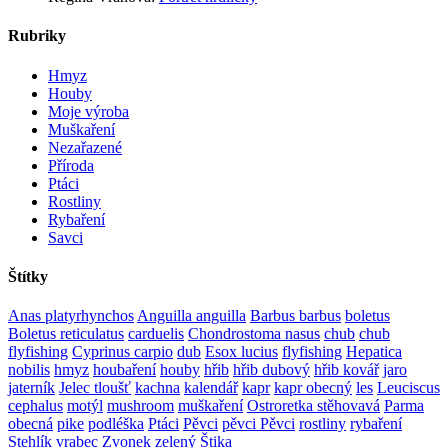
Rubriky
Hmyz
Houby
Moje výroba
Muškaření
Nezařazené
Příroda
Ptáci
Rostliny
Rybaření
Savci
Štítky
Anas platyrhynchos
Anguilla anguilla
Barbus barbus
boletus
Boletus reticulatus
carduelis
Chondrostoma nasus
chub
chub
flyfishing
Cyprinus carpio
dub
Esox lucius
flyfishing
Hepatica
nobilis
hmyz
houbaření
houby
hřib
hřib dubový
hřib kovář
jaro
jaterník
Jelec tloušť
kachna
kalendář
kapr
kapr obecný
les
Leuciscus
cephalus
motýl
mushroom
muškaření
Ostroretka stěhovavá
Parma
obecná
pike
podléška
Ptáci
Pěvci
pěvci Pěvci
rostliny
rybaření
Stehlík
vrabec
Zvonek zelený
Štika