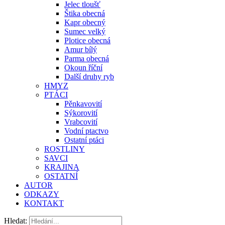
Jelec tloušť
Štika obecná
Kapr obecný
Sumec velký
Plotice obecná
Amur bílý
Parma obecná
Okoun říční
Další druhy ryb
HMYZ
PTÁCI
Pěnkavovití
Sýkorovití
Vrabcovití
Vodní ptactvo
Ostatní ptáci
ROSTLINY
SAVCI
KRAJINA
OSTATNÍ
AUTOR
ODKAZY
KONTAKT
Hledat: