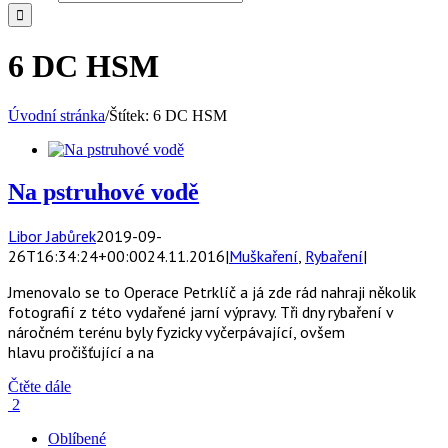
6 DC HSM
Úvodní stránka
/
Štítek:
6 DC HSM
Na pstruhové vodě
Libor Jabůrek
2019-09-
26T16:34:24+00:00
24.11.2016
|
Muškaření
,
Rybaření
|
Jmenovalo se to Operace Petrklíč a já zde rád nahraji několik
fotografií z této vydařené jarní výpravy. Tři dny rybaření v
náročném terénu byly fyzicky vyčerpávající, ovšem
hlavu pročišťující a na
Čtěte dále
2
Oblíbené