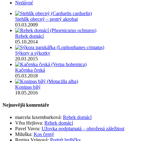
Nedávné
Stehlík obecný – pestrý akrobat
03.03.2009
Rehek domácí
05.10.2014
Sýkory a sýkorky
20.01.2015
Kačenka česká
05.03.2018
Konipas bílý
18.05.2016
Nejnovější komentáře
marcela luxemburková
:
Rehek domácí
Věra Hejlova
:
Rehek domácí
Pavel Vavra
:
Užovka podplamatá – ohrožená záležitost
Miluška
:
Kos černý
Regina Vránová
:
Portrét hrdličky