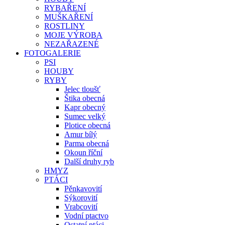
RYBAŘENÍ
MUŠKAŘENÍ
ROSTLINY
MOJE VÝROBA
NEZAŘAZENÉ
FOTOGALERIE
PSI
HOUBY
RYBY
Jelec tloušť
Štika obecná
Kapr obecný
Sumec velký
Plotice obecná
Amur bílý
Parma obecná
Okoun říční
Další druhy ryb
HMYZ
PTÁCI
Pěnkavovití
Sýkorovití
Vrabcovití
Vodní ptactvo
Ostatní ptáci