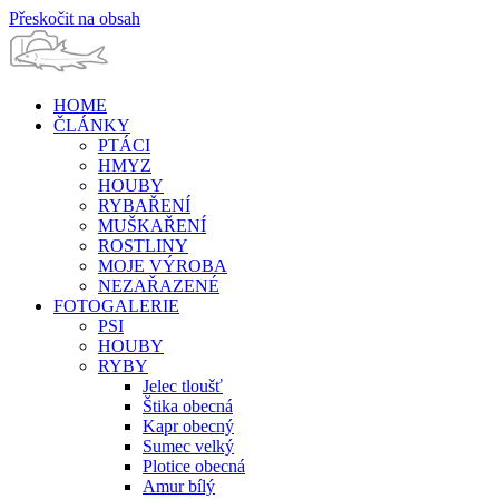
Přeskočit na obsah
HOME
ČLÁNKY
PTÁCI
HMYZ
HOUBY
RYBAŘENÍ
MUŠKAŘENÍ
ROSTLINY
MOJE VÝROBA
NEZAŘAZENÉ
FOTOGALERIE
PSI
HOUBY
RYBY
Jelec tloušť
Štika obecná
Kapr obecný
Sumec velký
Plotice obecná
Amur bílý