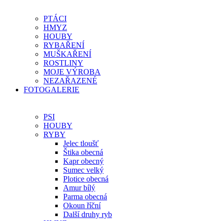
PTÁCI
HMYZ
HOUBY
RYBAŘENÍ
MUŠKAŘENÍ
ROSTLINY
MOJE VÝROBA
NEZAŘAZENÉ
FOTOGALERIE
PSI
HOUBY
RYBY
Jelec tloušť
Štika obecná
Kapr obecný
Sumec velký
Plotice obecná
Amur bílý
Parma obecná
Okoun říční
Další druhy ryb