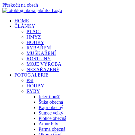
Přeskočit na obsah
HOME
ČLÁNKY
PTÁCI
HMYZ
HOUBY
RYBAŘENÍ
MUŠKAŘENÍ
ROSTLINY
MOJE VÝROBA
NEZAŘAZENÉ
FOTOGALERIE
PSI
HOUBY
RYBY
Jelec tloušť
Štika obecná
Kapr obecný
Sumec velký
Plotice obecná
Amur bílý
Parma obecná
Okoun říční