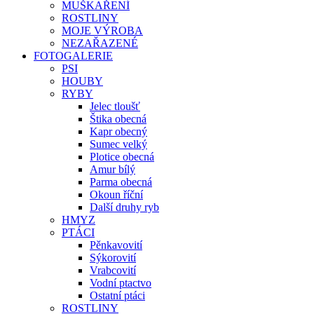
MUŠKAŘENÍ
ROSTLINY
MOJE VÝROBA
NEZAŘAZENÉ
FOTOGALERIE
PSI
HOUBY
RYBY
Jelec tloušť
Štika obecná
Kapr obecný
Sumec velký
Plotice obecná
Amur bílý
Parma obecná
Okoun říční
Další druhy ryb
HMYZ
PTÁCI
Pěnkavovití
Sýkorovití
Vrabcovití
Vodní ptactvo
Ostatní ptáci
ROSTLINY