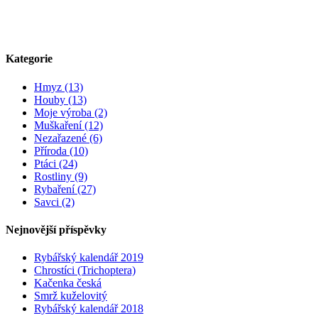
Kategorie
Hmyz (13)
Houby (13)
Moje výroba (2)
Muškaření (12)
Nezařazené (6)
Příroda (10)
Ptáci (24)
Rostliny (9)
Rybaření (27)
Savci (2)
Nejnovější příspěvky
Rybářský kalendář 2019
Chrostíci (Trichoptera)
Kačenka česká
Smrž kuželovitý
Rybářský kalendář 2018