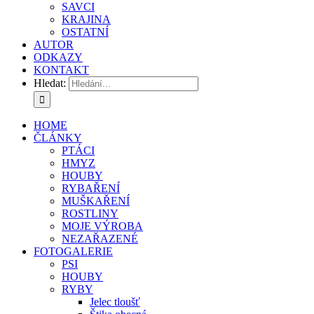
SAVCI
KRAJINA
OSTATNÍ
AUTOR
ODKAZY
KONTAKT
Hledat:
HOME
ČLÁNKY
PTÁCI
HMYZ
HOUBY
RYBAŘENÍ
MUŠKAŘENÍ
ROSTLINY
MOJE VÝROBA
NEZAŘAZENÉ
FOTOGALERIE
PSI
HOUBY
RYBY
Jelec tloušť