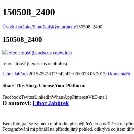
150508_2400
Úvodní stránka
/
S muškařským prutem
/
150508_2400
150508_2400
Jelec tloušť (Leuciscus cephalus)
Libor Jabůrek
2015-05-28T19:42:47+00:00
28.05.2015
|
0 komentářů
Share This Story, Choose Your Platform!
Facebook
Twitter
LinkedIn
WhatsApp
Pinterest
Vk
E-mail
O autorovi:
Libor Jabůrek
Jsem fotograf se zájmem o přírodu, přesněji řečeno o naší českou příro
Fotografování mi přináší na přírodu jiný pohled, odkrývá co jsem dří