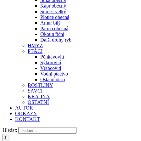
Štika obecná
Kapr obecný
Sumec velký
Plotice obecná
Amur bílý
Parma obecná
Okoun říční
Další druhy ryb
HMYZ
PTÁCI
Pěnkavovití
Sýkorovití
Vrabcovití
Vodní ptactvo
Ostatní ptáci
ROSTLINY
SAVCI
KRAJINA
OSTATNÍ
AUTOR
ODKAZY
KONTAKT
Hledat: