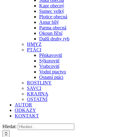
Štika obecná
Kapr obecný
Sumec velký
Plotice obecná
Amur bílý
Parma obecná
Okoun říční
Další druhy ryb
HMYZ
PTÁCI
Pěnkavovití
Sýkorovití
Vrabcovití
Vodní ptactvo
Ostatní ptáci
ROSTLINY
SAVCI
KRAJINA
OSTATNÍ
AUTOR
ODKAZY
KONTAKT
Hledat: