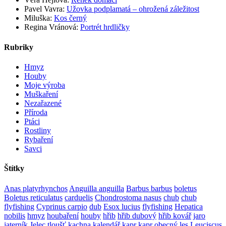
Pavel Vavra
:
Užovka podplamatá – ohrožená záležitost
Miluška
:
Kos černý
Regina Vránová
:
Portrét hrdličky
Rubriky
Hmyz
Houby
Moje výroba
Muškaření
Nezařazené
Příroda
Ptáci
Rostliny
Rybaření
Savci
Štítky
Anas platyrhynchos
Anguilla anguilla
Barbus barbus
boletus
Boletus reticulatus
carduelis
Chondrostoma nasus
chub
chub
flyfishing
Cyprinus carpio
dub
Esox lucius
flyfishing
Hepatica
nobilis
hmyz
houbaření
houby
hřib
hřib dubový
hřib kovář
jaro
jaterník
Jelec tloušť
kachna
kalendář
kapr
kapr obecný
les
Leuciscus