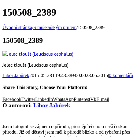
150508_2389
Úvodní stránka
/
S muškařským prutem
/
150508_2389
150508_2389
Jelec tloušť (Leuciscus cephalus)
Libor Jabůrek
2015-05-28T19:43:38+00:00
28.05.2015
|
0 komentářů
Share This Story, Choose Your Platform!
Facebook
Twitter
LinkedIn
WhatsApp
Pinterest
Vk
E-mail
O autorovi:
Libor Jabůrek
Jsem fotograf se zájmem o přírodu, přesněji řečeno o naší českou
přírodu. Již od dětství jsem měl k přírodě blízko a od rybaření přes