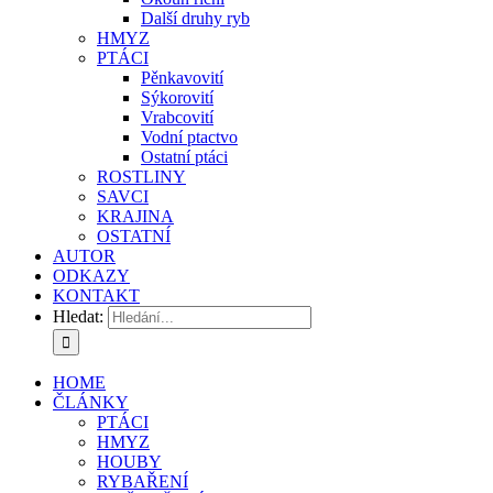
Další druhy ryb
HMYZ
PTÁCI
Pěnkavovití
Sýkorovití
Vrabcovití
Vodní ptactvo
Ostatní ptáci
ROSTLINY
SAVCI
KRAJINA
OSTATNÍ
AUTOR
ODKAZY
KONTAKT
Hledat:
HOME
ČLÁNKY
PTÁCI
HMYZ
HOUBY
RYBAŘENÍ