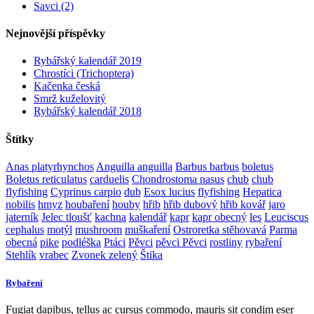
Savci (2)
Nejnovější příspěvky
Rybářský kalendář 2019
Chrostíci (Trichoptera)
Kačenka česká
Smrž kuželovitý
Rybářský kalendář 2018
Štítky
Anas platyrhynchos
Anguilla anguilla
Barbus barbus
boletus
Boletus reticulatus
carduelis
Chondrostoma nasus
chub
chub
flyfishing
Cyprinus carpio
dub
Esox lucius
flyfishing
Hepatica
nobilis
hmyz
houbaření
houby
hřib
hřib dubový
hřib kovář
jaro
jaterník
Jelec tloušť
kachna
kalendář
kapr
kapr obecný
les
Leuciscus
cephalus
motýl
mushroom
muškaření
Ostroretka stěhovavá
Parma
obecná
pike
podléška
Ptáci
Pěvci
pěvci Pěvci
rostliny
rybaření
Stehlík
vrabec
Zvonek zelený
Štika
Rybaření
Fugiat dapibus, tellus ac cursus commodo, mauris sit condim eser