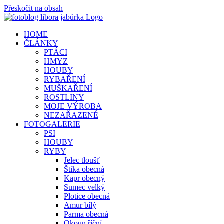
Přeskočit na obsah
HOME
ČLÁNKY
PTÁCI
HMYZ
HOUBY
RYBAŘENÍ
MUŠKAŘENÍ
ROSTLINY
MOJE VÝROBA
NEZAŘAZENÉ
FOTOGALERIE
PSI
HOUBY
RYBY
Jelec tloušť
Štika obecná
Kapr obecný
Sumec velký
Plotice obecná
Amur bílý
Parma obecná
Okoun říční