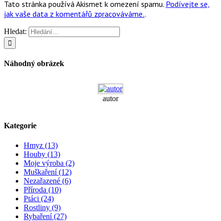
Tato stránka používá Akismet k omezení spamu.
Podívejte se,
jak vaše data z komentářů zpracováváme.
.
Hledat:
Náhodný obrázek
autor
Kategorie
Hmyz (13)
Houby (13)
Moje výroba (2)
Muškaření (12)
Nezařazené (6)
Příroda (10)
Ptáci (24)
Rostliny (9)
Rybaření (27)