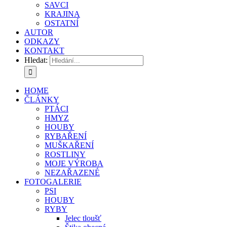
SAVCI
KRAJINA
OSTATNÍ
AUTOR
ODKAZY
KONTAKT
Hledat:
HOME
ČLÁNKY
PTÁCI
HMYZ
HOUBY
RYBAŘENÍ
MUŠKAŘENÍ
ROSTLINY
MOJE VÝROBA
NEZAŘAZENÉ
FOTOGALERIE
PSI
HOUBY
RYBY
Jelec tloušť