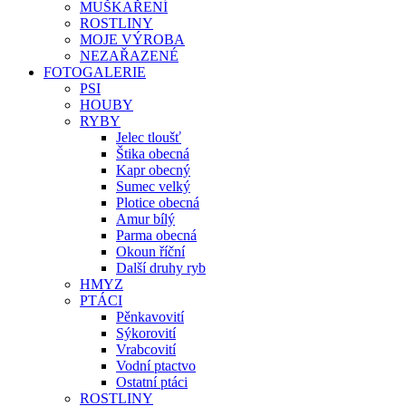
MUŠKAŘENÍ
ROSTLINY
MOJE VÝROBA
NEZAŘAZENÉ
FOTOGALERIE
PSI
HOUBY
RYBY
Jelec tloušť
Štika obecná
Kapr obecný
Sumec velký
Plotice obecná
Amur bílý
Parma obecná
Okoun říční
Další druhy ryb
HMYZ
PTÁCI
Pěnkavovití
Sýkorovití
Vrabcovití
Vodní ptactvo
Ostatní ptáci
ROSTLINY