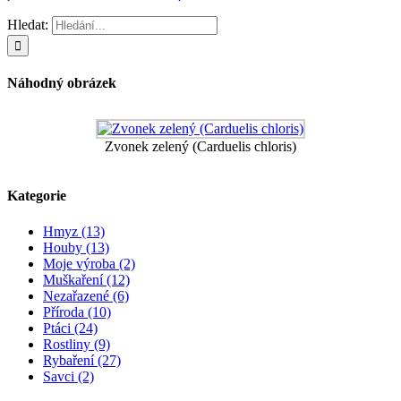
Hledat:
Náhodný obrázek
Zvonek zelený (Carduelis chloris)
Kategorie
Hmyz (13)
Houby (13)
Moje výroba (2)
Muškaření (12)
Nezařazené (6)
Příroda (10)
Ptáci (24)
Rostliny (9)
Rybaření (27)
Savci (2)