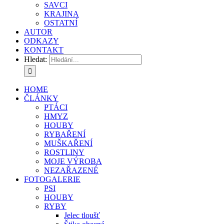
SAVCI
KRAJINA
OSTATNÍ
AUTOR
ODKAZY
KONTAKT
Hledat:
HOME
ČLÁNKY
PTÁCI
HMYZ
HOUBY
RYBAŘENÍ
MUŠKAŘENÍ
ROSTLINY
MOJE VÝROBA
NEZAŘAZENÉ
FOTOGALERIE
PSI
HOUBY
RYBY
Jelec tloušť