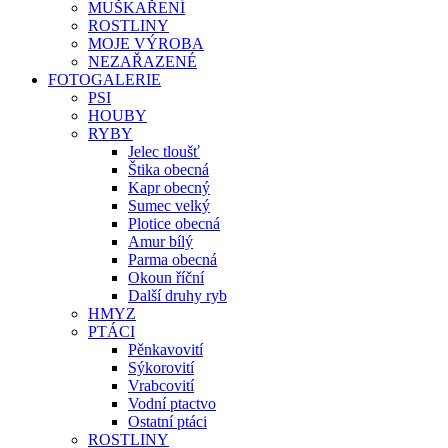
MUŠKAŘENÍ
ROSTLINY
MOJE VÝROBA
NEZAŘAZENÉ
FOTOGALERIE
PSI
HOUBY
RYBY
Jelec tloušť
Štika obecná
Kapr obecný
Sumec velký
Plotice obecná
Amur bílý
Parma obecná
Okoun říční
Další druhy ryb
HMYZ
PTÁCI
Pěnkavovití
Sýkorovití
Vrabcovití
Vodní ptactvo
Ostatní ptáci
ROSTLINY