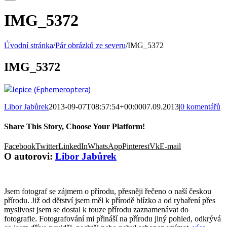
IMG_5372
Úvodní stránka
/
Pár obrázků ze severu
/
IMG_5372
IMG_5372
Libor Jabůrek
2013-09-07T08:57:54+00:00
07.09.2013
|
0 komentářů
Share This Story, Choose Your Platform!
Facebook
Twitter
LinkedIn
WhatsApp
Pinterest
Vk
E-mail
O autorovi:
Libor Jabůrek
Jsem fotograf se zájmem o přírodu, přesněji řečeno o naší českou
přírodu. Již od dětství jsem měl k přírodě blízko a od rybaření přes
myslivost jsem se dostal k touze přírodu zaznamenávat do
fotografie. Fotografování mi přináší na přírodu jiný pohled, odkrývá