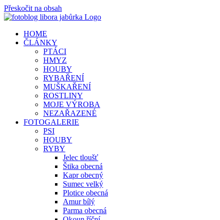
Přeskočit na obsah
HOME
ČLÁNKY
PTÁCI
HMYZ
HOUBY
RYBAŘENÍ
MUŠKAŘENÍ
ROSTLINY
MOJE VÝROBA
NEZAŘAZENÉ
FOTOGALERIE
PSI
HOUBY
RYBY
Jelec tloušť
Štika obecná
Kapr obecný
Sumec velký
Plotice obecná
Amur bílý
Parma obecná
Okoun říční