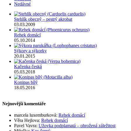
Nedávné
Stehlík obecný – pestrý akrobat
03.03.2009
Rehek domácí
05.10.2014
Sýkory a sýkorky
20.01.2015
Kačenka česká
05.03.2018
Konipas bílý
18.05.2016
Nejnovější komentáře
marcela luxemburková
:
Rehek domácí
Věra Hejlova
:
Rehek domácí
Pavel Vavra
:
Užovka podplamatá – ohrožená záležitost
Miluška
:
Kos černý