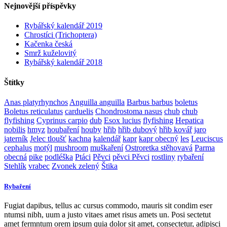
Nejnovější příspěvky
Rybářský kalendář 2019
Chrostíci (Trichoptera)
Kačenka česká
Smrž kuželovitý
Rybářský kalendář 2018
Štítky
Anas platyrhynchos
Anguilla anguilla
Barbus barbus
boletus
Boletus reticulatus
carduelis
Chondrostoma nasus
chub
chub
flyfishing
Cyprinus carpio
dub
Esox lucius
flyfishing
Hepatica
nobilis
hmyz
houbaření
houby
hřib
hřib dubový
hřib kovář
jaro
jaterník
Jelec tloušť
kachna
kalendář
kapr
kapr obecný
les
Leuciscus
cephalus
motýl
mushroom
muškaření
Ostroretka stěhovavá
Parma
obecná
pike
podléška
Ptáci
Pěvci
pěvci Pěvci
rostliny
rybaření
Stehlík
vrabec
Zvonek zelený
Štika
Rybaření
Fugiat dapibus, tellus ac cursus commodo, mauris sit condim eser
ntumsi nibh, uum a justo vitaes amet risus amets un. Posi sectetut
amet fermntum orem ipsum quia dolor sit amet, consectetur, adipisci