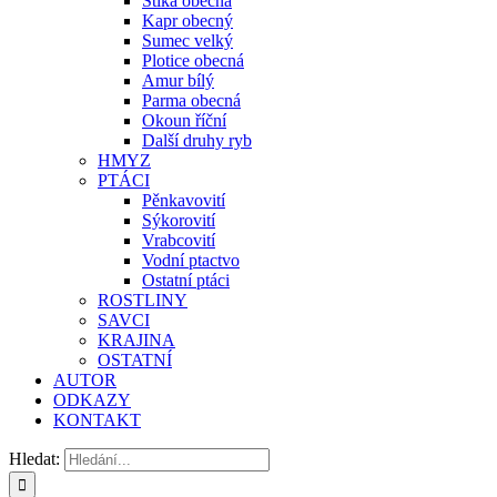
Štika obecná
Kapr obecný
Sumec velký
Plotice obecná
Amur bílý
Parma obecná
Okoun říční
Další druhy ryb
HMYZ
PTÁCI
Pěnkavovití
Sýkorovití
Vrabcovití
Vodní ptactvo
Ostatní ptáci
ROSTLINY
SAVCI
KRAJINA
OSTATNÍ
AUTOR
ODKAZY
KONTAKT
Hledat: