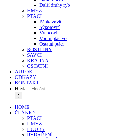
Další druhy ryb
HMYZ
PTÁCI
Pěnkavovití
Sýkorovití
Vrabcovití
Vodní ptactvo
Ostatní ptáci
ROSTLINY
SAVCI
KRAJINA
OSTATNÍ
AUTOR
ODKAZY
KONTAKT
Hledat:
HOME
ČLÁNKY
PTÁCI
HMYZ
HOUBY
RYBAŘENÍ