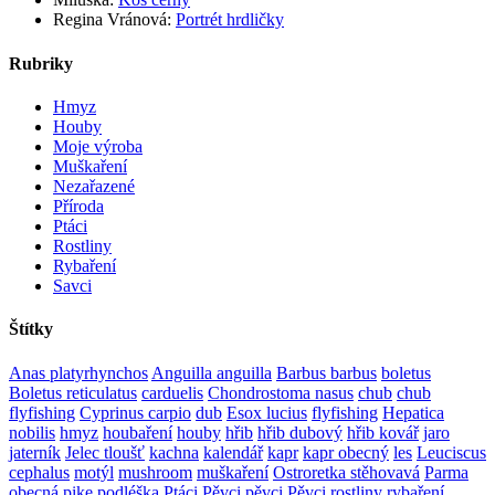
Regina Vránová
:
Portrét hrdličky
Rubriky
Hmyz
Houby
Moje výroba
Muškaření
Nezařazené
Příroda
Ptáci
Rostliny
Rybaření
Savci
Štítky
Anas platyrhynchos
Anguilla anguilla
Barbus barbus
boletus
Boletus reticulatus
carduelis
Chondrostoma nasus
chub
chub
flyfishing
Cyprinus carpio
dub
Esox lucius
flyfishing
Hepatica
nobilis
hmyz
houbaření
houby
hřib
hřib dubový
hřib kovář
jaro
jaterník
Jelec tloušť
kachna
kalendář
kapr
kapr obecný
les
Leuciscus
cephalus
motýl
mushroom
muškaření
Ostroretka stěhovavá
Parma
obecná
pike
podléška
Ptáci
Pěvci
pěvci Pěvci
rostliny
rybaření