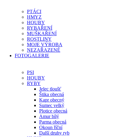
PTÁCI
HMYZ
HOUBY
RYBAŘENÍ
MUŠKAŘENÍ
ROSTLINY
MOJE VÝROBA
NEZAŘAZENÉ
FOTOGALERIE
PSI
HOUBY
RYBY
Jelec tloušť
Štika obecná
Kapr obecný
Sumec velký
Plotice obecná
Amur bílý
Parma obecná
Okoun říční
Další druhy ryb