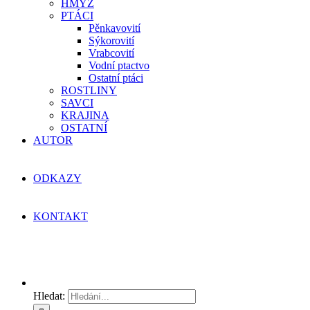
HMYZ
PTÁCI
Pěnkavovití
Sýkorovití
Vrabcovití
Vodní ptactvo
Ostatní ptáci
ROSTLINY
SAVCI
KRAJINA
OSTATNÍ
AUTOR
ODKAZY
KONTAKT
Hledat: