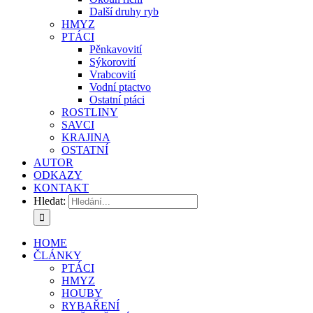
Další druhy ryb
HMYZ
PTÁCI
Pěnkavovití
Sýkorovití
Vrabcovití
Vodní ptactvo
Ostatní ptáci
ROSTLINY
SAVCI
KRAJINA
OSTATNÍ
AUTOR
ODKAZY
KONTAKT
Hledat:
HOME
ČLÁNKY
PTÁCI
HMYZ
HOUBY
RYBAŘENÍ