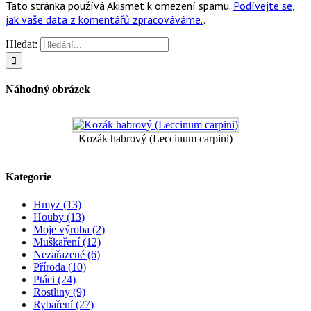
Tato stránka používá Akismet k omezení spamu.
Podívejte se,
jak vaše data z komentářů zpracováváme.
.
Hledat:
Náhodný obrázek
Kozák habrový (Leccinum carpini)
Kategorie
Hmyz (13)
Houby (13)
Moje výroba (2)
Muškaření (12)
Nezařazené (6)
Příroda (10)
Ptáci (24)
Rostliny (9)
Rybaření (27)