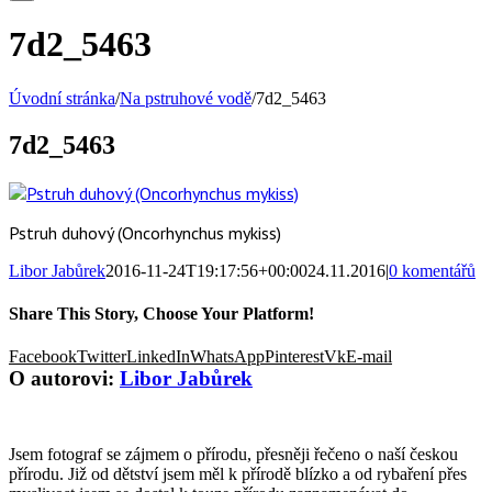
7d2_5463
Úvodní stránka
/
Na pstruhové vodě
/
7d2_5463
7d2_5463
Pstruh duhový (Oncorhynchus mykiss)
Libor Jabůrek
2016-11-24T19:17:56+00:00
24.11.2016
|
0 komentářů
Share This Story, Choose Your Platform!
Facebook
Twitter
LinkedIn
WhatsApp
Pinterest
Vk
E-mail
O autorovi:
Libor Jabůrek
Jsem fotograf se zájmem o přírodu, přesněji řečeno o naší českou
přírodu. Již od dětství jsem měl k přírodě blízko a od rybaření přes