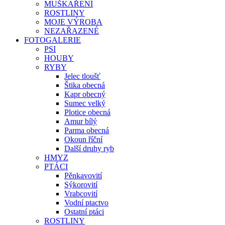
MUŠKAŘENÍ
ROSTLINY
MOJE VÝROBA
NEZAŘAZENÉ
FOTOGALERIE
PSI
HOUBY
RYBY
Jelec tloušť
Štika obecná
Kapr obecný
Sumec velký
Plotice obecná
Amur bílý
Parma obecná
Okoun říční
Další druhy ryb
HMYZ
PTÁCI
Pěnkavovití
Sýkorovití
Vrabcovití
Vodní ptactvo
Ostatní ptáci
ROSTLINY