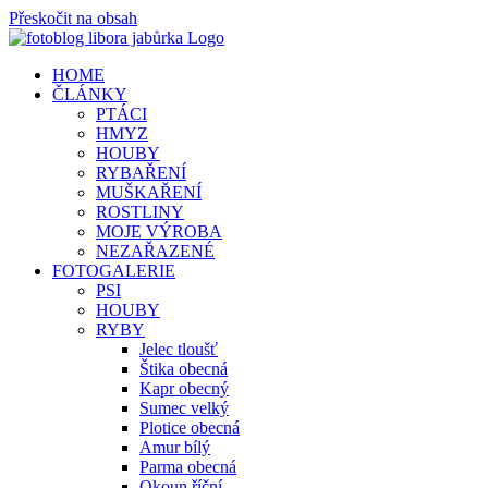
Přeskočit na obsah
HOME
ČLÁNKY
PTÁCI
HMYZ
HOUBY
RYBAŘENÍ
MUŠKAŘENÍ
ROSTLINY
MOJE VÝROBA
NEZAŘAZENÉ
FOTOGALERIE
PSI
HOUBY
RYBY
Jelec tloušť
Štika obecná
Kapr obecný
Sumec velký
Plotice obecná
Amur bílý
Parma obecná
Okoun říční