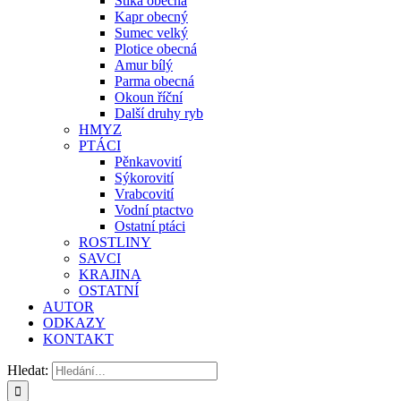
Štika obecná
Kapr obecný
Sumec velký
Plotice obecná
Amur bílý
Parma obecná
Okoun říční
Další druhy ryb
HMYZ
PTÁCI
Pěnkavovití
Sýkorovití
Vrabcovití
Vodní ptactvo
Ostatní ptáci
ROSTLINY
SAVCI
KRAJINA
OSTATNÍ
AUTOR
ODKAZY
KONTAKT
Hledat: