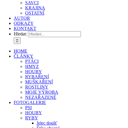
SAVCI
KRAJINA
OSTATNÍ
AUTOR
ODKAZY
KONTAKT
Hledat:
HOME
ČLÁNKY
PTÁCI
HMYZ
HOUBY
RYBAŘENÍ
MUŠKAŘENÍ
ROSTLINY
MOJE VÝROBA
NEZAŘAZENÉ
FOTOGALERIE
PSI
HOUBY
RYBY
Jelec tloušť