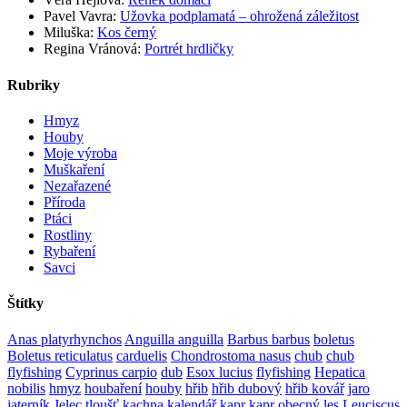
Pavel Vavra
:
Užovka podplamatá – ohrožená záležitost
Miluška
:
Kos černý
Regina Vránová
:
Portrét hrdličky
Rubriky
Hmyz
Houby
Moje výroba
Muškaření
Nezařazené
Příroda
Ptáci
Rostliny
Rybaření
Savci
Štítky
Anas platyrhynchos
Anguilla anguilla
Barbus barbus
boletus
Boletus reticulatus
carduelis
Chondrostoma nasus
chub
chub
flyfishing
Cyprinus carpio
dub
Esox lucius
flyfishing
Hepatica
nobilis
hmyz
houbaření
houby
hřib
hřib dubový
hřib kovář
jaro
jaterník
Jelec tloušť
kachna
kalendář
kapr
kapr obecný
les
Leuciscus