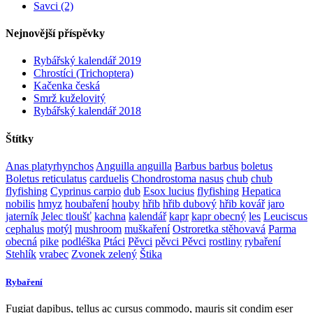
Savci (2)
Nejnovější příspěvky
Rybářský kalendář 2019
Chrostíci (Trichoptera)
Kačenka česká
Smrž kuželovitý
Rybářský kalendář 2018
Štítky
Anas platyrhynchos
Anguilla anguilla
Barbus barbus
boletus
Boletus reticulatus
carduelis
Chondrostoma nasus
chub
chub
flyfishing
Cyprinus carpio
dub
Esox lucius
flyfishing
Hepatica
nobilis
hmyz
houbaření
houby
hřib
hřib dubový
hřib kovář
jaro
jaterník
Jelec tloušť
kachna
kalendář
kapr
kapr obecný
les
Leuciscus
cephalus
motýl
mushroom
muškaření
Ostroretka stěhovavá
Parma
obecná
pike
podléška
Ptáci
Pěvci
pěvci Pěvci
rostliny
rybaření
Stehlík
vrabec
Zvonek zelený
Štika
Rybaření
Fugiat dapibus, tellus ac cursus commodo, mauris sit condim eser