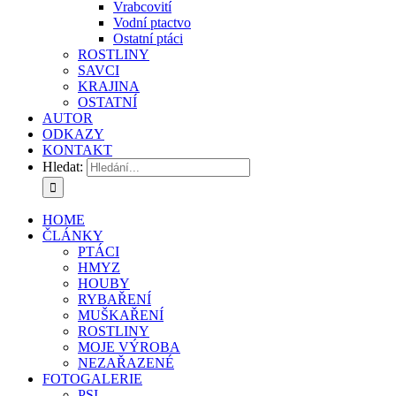
Vrabcovití
Vodní ptactvo
Ostatní ptáci
ROSTLINY
SAVCI
KRAJINA
OSTATNÍ
AUTOR
ODKAZY
KONTAKT
Hledat:
HOME
ČLÁNKY
PTÁCI
HMYZ
HOUBY
RYBAŘENÍ
MUŠKAŘENÍ
ROSTLINY
MOJE VÝROBA
NEZAŘAZENÉ
FOTOGALERIE
PSI