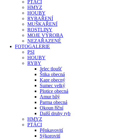
PTÁCI
HMYZ
HOUBY
RYBAŘENÍ
MUŠKAŘENÍ
ROSTLINY
MOJE VÝROBA
NEZAŘAZENÉ
FOTOGALERIE
PSI
HOUBY
RYBY
Jelec tloušť
Štika obecná
Kapr obecný
Sumec velký
Plotice obecná
Amur bílý
Parma obecná
Okoun říční
Další druhy ryb
HMYZ
PTÁCI
Pěnkavovití
Sýkorovití