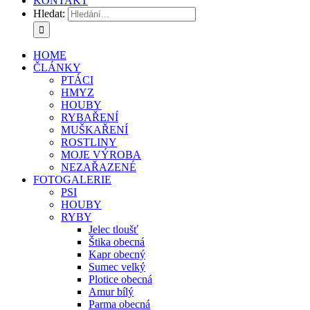
KONTAKT
Hledat:
HOME
ČLÁNKY
PTÁCI
HMYZ
HOUBY
RYBAŘENÍ
MUŠKAŘENÍ
ROSTLINY
MOJE VÝROBA
NEZAŘAZENÉ
FOTOGALERIE
PSI
HOUBY
RYBY
Jelec tloušť
Štika obecná
Kapr obecný
Sumec velký
Plotice obecná
Amur bílý
Parma obecná