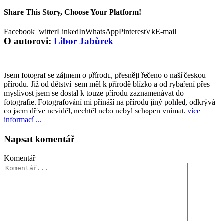
Share This Story, Choose Your Platform!
Facebook
Twitter
LinkedIn
WhatsApp
Pinterest
Vk
E-mail
O autorovi:
Libor Jabůrek
Jsem fotograf se zájmem o přírodu, přesněji řečeno o naší českou
přírodu. Již od dětství jsem měl k přírodě blízko a od rybaření přes
myslivost jsem se dostal k touze přírodu zaznamenávat do
fotografie. Fotografování mi přináší na přírodu jiný pohled, odkrývá
co jsem dříve neviděl, nechtěl nebo nebyl schopen vnímat.
více
informací ...
Napsat komentář
Komentář