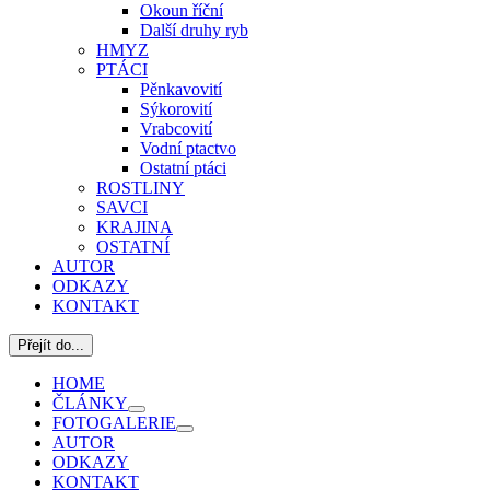
Okoun říční
Další druhy ryb
HMYZ
PTÁCI
Pěnkavovití
Sýkorovití
Vrabcovití
Vodní ptactvo
Ostatní ptáci
ROSTLINY
SAVCI
KRAJINA
OSTATNÍ
AUTOR
ODKAZY
KONTAKT
Přejít do...
HOME
ČLÁNKY
FOTOGALERIE
AUTOR
ODKAZY
KONTAKT