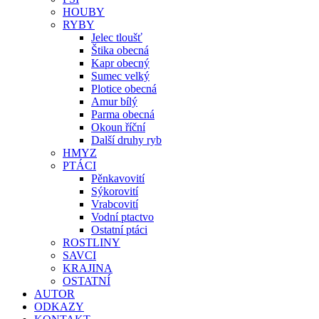
HOUBY
RYBY
Jelec tloušť
Štika obecná
Kapr obecný
Sumec velký
Plotice obecná
Amur bílý
Parma obecná
Okoun říční
Další druhy ryb
HMYZ
PTÁCI
Pěnkavovití
Sýkorovití
Vrabcovití
Vodní ptactvo
Ostatní ptáci
ROSTLINY
SAVCI
KRAJINA
OSTATNÍ
AUTOR
ODKAZY