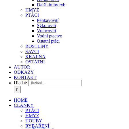
Další druhy ryb
HMYZ
PTÁCI
Pěnkavovití
Sýkorovití
Vrabcovití
Vodní ptactvo
Ostatní ptáci
ROSTLINY
SAVCI
KRAJINA
OSTATNÍ
AUTOR
ODKAZY
KONTAKT
Hledat:
HOME
ČLÁNKY
PTÁCI
HMYZ
HOUBY
RYBAŘENÍ