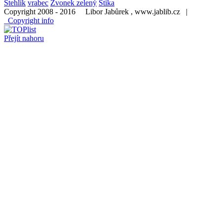
Stehlík
vrabec
Zvonek zelený
Štika
Copyright 2008 - 2016 Libor Jabůrek , www.jablib.cz |
Copyright info
Přejít nahoru