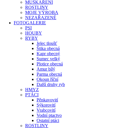
MUŠKAŘENÍ
ROSTLINY
MOJE VÝROBA
NEZAŘAZENÉ
FOTOGALERIE
PSI
HOUBY
RYBY
Jelec tloušť
Štika obecná
Kapr obecný
Sumec velký
Plotice obecná
Amur bílý
Parma obecná
Okoun říční
Další druhy ryb
HMYZ
PTÁCI
Pěnkavovití
Sýkorovití
Vrabcovití
Vodní ptactvo
Ostatní ptáci
ROSTLINY