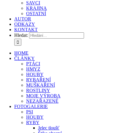
SAVCI
KRAJINA
OSTATNÍ
AUTOR
ODKAZY
KONTAKT
Hledat:
HOME
ČLÁNKY
PTÁCI
HMYZ
HOUBY
RYBAŘENÍ
MUŠKAŘENÍ
ROSTLINY
MOJE VÝROBA
NEZAŘAZENÉ
FOTOGALERIE
PSI
HOUBY
RYBY
Jelec tloušť