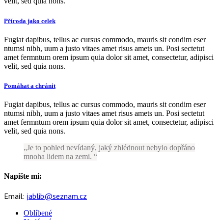
velit, sed quia nons.
Příroda jako celek
Fugiat dapibus, tellus ac cursus commodo, mauris sit condim eser
ntumsi nibh, uum a justo vitaes amet risus amets un. Posi sectetut
amet fermntum orem ipsum quia dolor sit amet, consectetur, adipisci
velit, sed quia nons.
Pomáhat a chránit
Fugiat dapibus, tellus ac cursus commodo, mauris sit condim eser
ntumsi nibh, uum a justo vitaes amet risus amets un. Posi sectetut
amet fermntum orem ipsum quia dolor sit amet, consectetur, adipisci
velit, sed quia nons.
Je to pohled nevídaný, jaký zhlédnout nebylo dopřáno
mnoha lidem na zemi.
Napište mi:
Email:
jablib@seznam.cz
Oblíbené