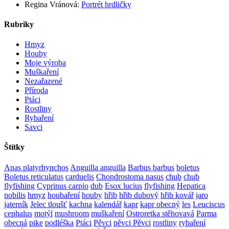
Regina Vránová
:
Portrét hrdličky
Rubriky
Hmyz
Houby
Moje výroba
Muškaření
Nezařazené
Příroda
Ptáci
Rostliny
Rybaření
Savci
Štítky
Anas platyrhynchos
Anguilla anguilla
Barbus barbus
boletus
Boletus reticulatus
carduelis
Chondrostoma nasus
chub
chub
flyfishing
Cyprinus carpio
dub
Esox lucius
flyfishing
Hepatica
nobilis
hmyz
houbaření
houby
hřib
hřib dubový
hřib kovář
jaro
jaterník
Jelec tloušť
kachna
kalendář
kapr
kapr obecný
les
Leuciscus
cephalus
motýl
mushroom
muškaření
Ostroretka stěhovavá
Parma
obecná
pike
podléška
Ptáci
Pěvci
pěvci Pěvci
rostliny
rybaření