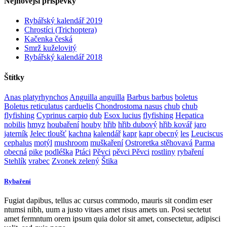
Nejnovější příspěvky
Rybářský kalendář 2019
Chrostíci (Trichoptera)
Kačenka česká
Smrž kuželovitý
Rybářský kalendář 2018
Štítky
Anas platyrhynchos
Anguilla anguilla
Barbus barbus
boletus
Boletus reticulatus
carduelis
Chondrostoma nasus
chub
chub
flyfishing
Cyprinus carpio
dub
Esox lucius
flyfishing
Hepatica
nobilis
hmyz
houbaření
houby
hřib
hřib dubový
hřib kovář
jaro
jaterník
Jelec tloušť
kachna
kalendář
kapr
kapr obecný
les
Leuciscus
cephalus
motýl
mushroom
muškaření
Ostroretka stěhovavá
Parma
obecná
pike
podléška
Ptáci
Pěvci
pěvci Pěvci
rostliny
rybaření
Stehlík
vrabec
Zvonek zelený
Štika
Rybaření
Fugiat dapibus, tellus ac cursus commodo, mauris sit condim eser
ntumsi nibh, uum a justo vitaes amet risus amets un. Posi sectetut
amet fermntum orem ipsum quia dolor sit amet, consectetur, adipisci