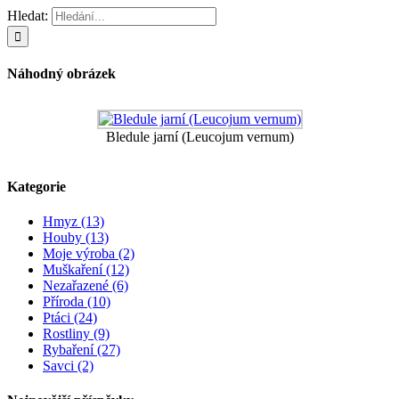
Hledat:
Náhodný obrázek
Bledule jarní (Leucojum vernum)
Kategorie
Hmyz (13)
Houby (13)
Moje výroba (2)
Muškaření (12)
Nezařazené (6)
Příroda (10)
Ptáci (24)
Rostliny (9)
Rybaření (27)
Savci (2)