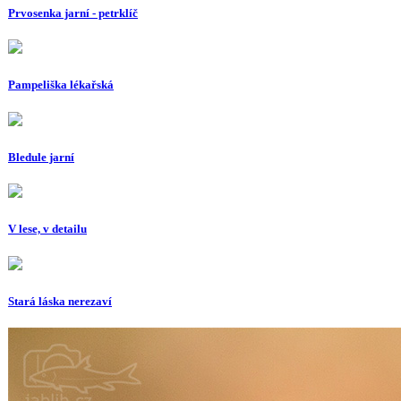
Prvosenka jarní - petrklíč
Pampeliška lékařská
Bledule jarní
V lese, v detailu
Stará láska nerezaví