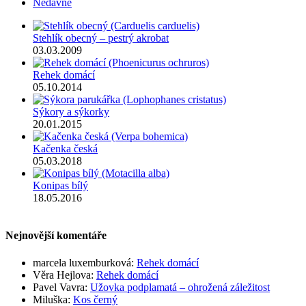
Nedávné
Stehlík obecný – pestrý akrobat
03.03.2009
Rehek domácí
05.10.2014
Sýkory a sýkorky
20.01.2015
Kačenka česká
05.03.2018
Konipas bílý
18.05.2016
Nejnovější komentáře
marcela luxemburková
:
Rehek domácí
Věra Hejlova
:
Rehek domácí
Pavel Vavra
:
Užovka podplamatá – ohrožená záležitost
Miluška
:
Kos černý