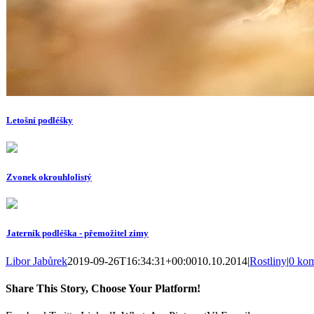
Letošní podléšky
Zvonek okrouhlolistý
Jaterník podléška - přemožitel zimy
Libor Jabůrek
2019-09-26T16:34:31+00:00
10.10.2014
|
Rostliny
|
0 kom
Share This Story, Choose Your Platform!