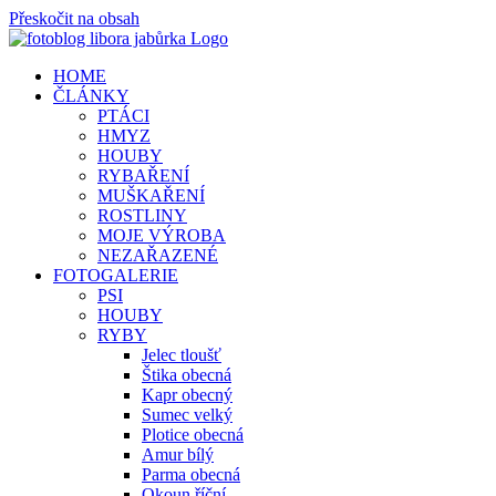
Přeskočit na obsah
HOME
ČLÁNKY
PTÁCI
HMYZ
HOUBY
RYBAŘENÍ
MUŠKAŘENÍ
ROSTLINY
MOJE VÝROBA
NEZAŘAZENÉ
FOTOGALERIE
PSI
HOUBY
RYBY
Jelec tloušť
Štika obecná
Kapr obecný
Sumec velký
Plotice obecná
Amur bílý
Parma obecná
Okoun říční