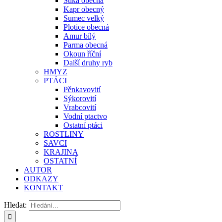
Štika obecná
Kapr obecný
Sumec velký
Plotice obecná
Amur bílý
Parma obecná
Okoun říční
Další druhy ryb
HMYZ
PTÁCI
Pěnkavovití
Sýkorovití
Vrabcovití
Vodní ptactvo
Ostatní ptáci
ROSTLINY
SAVCI
KRAJINA
OSTATNÍ
AUTOR
ODKAZY
KONTAKT
Hledat: