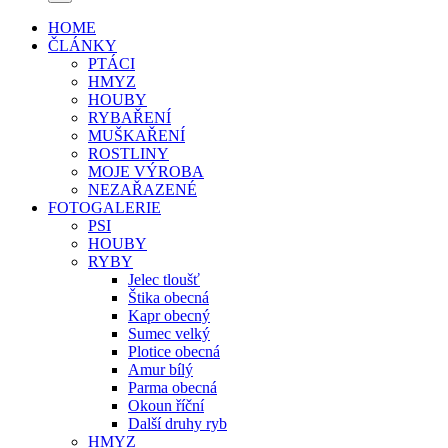
HOME
ČLÁNKY
PTÁCI
HMYZ
HOUBY
RYBAŘENÍ
MUŠKAŘENÍ
ROSTLINY
MOJE VÝROBA
NEZAŘAZENÉ
FOTOGALERIE
PSI
HOUBY
RYBY
Jelec tloušť
Štika obecná
Kapr obecný
Sumec velký
Plotice obecná
Amur bílý
Parma obecná
Okoun říční
Další druhy ryb
HMYZ