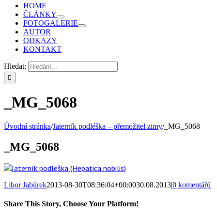
HOME
ČLÁNKY
FOTOGALERIE
AUTOR
ODKAZY
KONTAKT
Hledat:
_MG_5068
Úvodní stránka
/
Jaterník podléška – přemožitel zimy
/
_MG_5068
_MG_5068
Libor Jabůrek
2013-08-30T08:36:04+00:00
30.08.2013
|
0 komentářů
Share This Story, Choose Your Platform!