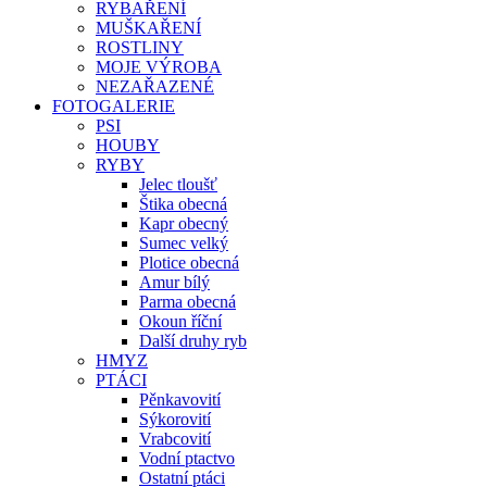
RYBAŘENÍ
MUŠKAŘENÍ
ROSTLINY
MOJE VÝROBA
NEZAŘAZENÉ
FOTOGALERIE
PSI
HOUBY
RYBY
Jelec tloušť
Štika obecná
Kapr obecný
Sumec velký
Plotice obecná
Amur bílý
Parma obecná
Okoun říční
Další druhy ryb
HMYZ
PTÁCI
Pěnkavovití
Sýkorovití
Vrabcovití
Vodní ptactvo
Ostatní ptáci