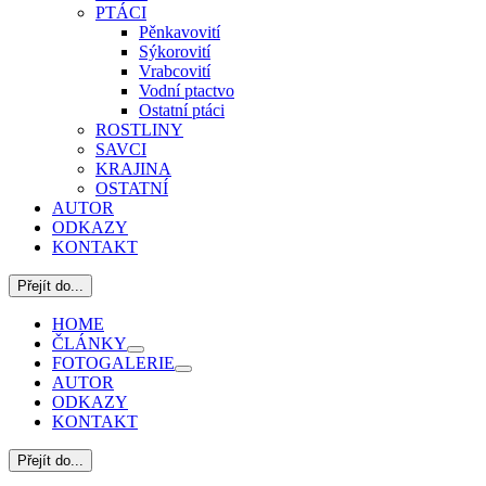
PTÁCI
Pěnkavovití
Sýkorovití
Vrabcovití
Vodní ptactvo
Ostatní ptáci
ROSTLINY
SAVCI
KRAJINA
OSTATNÍ
AUTOR
ODKAZY
KONTAKT
Přejít do...
HOME
ČLÁNKY
FOTOGALERIE
AUTOR
ODKAZY
KONTAKT
Přejít do...