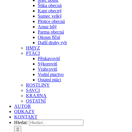
Jelec tloušť
Štika obecná
Kapr obecný
Sumec velký
Plotice obecná
Amur bílý
Parma obecná
Okoun říční
Další druhy ryb
HMYZ
PTÁCI
Pěnkavovití
Sýkorovití
Vrabcovití
Vodní ptactvo
Ostatní ptáci
ROSTLINY
SAVCI
KRAJINA
OSTATNÍ
AUTOR
ODKAZY
KONTAKT
Hledat: