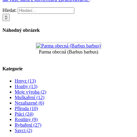
Hledat:
Náhodný obrázek
Parma obecná (Barbus barbus)
Kategorie
Hmyz (13)
Houby (13)
Moje výroba (2)
Muškaření (12)
Nezařazené (6)
Příroda (10)
Ptáci (24)
Rostliny (9)
Rybaření (27)
Savci (2)