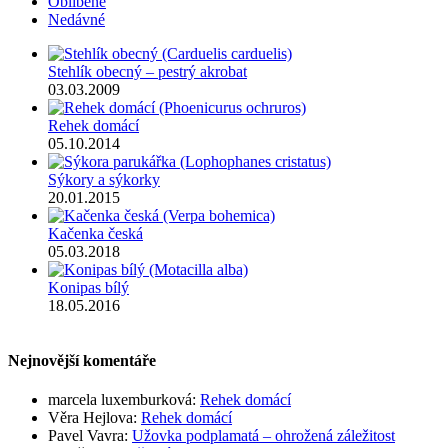
Oblíbené
Nedávné
Stehlík obecný – pestrý akrobat
03.03.2009
Rehek domácí
05.10.2014
Sýkory a sýkorky
20.01.2015
Kačenka česká
05.03.2018
Konipas bílý
18.05.2016
Nejnovější komentáře
marcela luxemburková
:
Rehek domácí
Věra Hejlova
:
Rehek domácí
Pavel Vavra
:
Užovka podplamatá – ohrožená záležitost