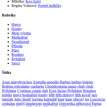
Miluška
:
Kos černý
Regina Vránová
:
Portrét hrdličky
Rubriky
Hmyz
Houby
Moje výroba
Muškaření
Nezařazené
Příroda
Ptáci
Rostliny
Rybaření
Savci
Štítky
Anas platyrhynchos
Anguilla anguilla
Barbus barbus
boletus
Boletus reticulatus
carduelis
Chondrostoma nasus
chub
chub
flyfishing
Cyprinus carpio
dub
Esox lucius
flyfishing
Hepatica
nobilis
hmyz
houbaření
houby
hřib
hřib dubový
hřib kovář
jaro
jaterník
Jelec tloušť
kachna
kalendář
kapr
kapr obecný
les
Leuciscus
cephalus
motýl
mushroom
muškaření
Ostroretka stěhovavá
Parma