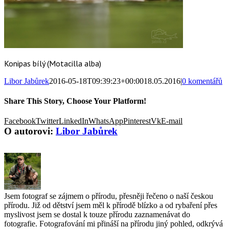
Konipas bílý (Motacilla alba)
Libor Jabůrek
2016-05-18T09:39:23+00:00
18.05.2016
|
0 komentářů
Share This Story, Choose Your Platform!
Facebook
Twitter
LinkedIn
WhatsApp
Pinterest
Vk
E-mail
O autorovi:
Libor Jabůrek
Jsem fotograf se zájmem o přírodu, přesněji řečeno o naší českou
přírodu. Již od dětství jsem měl k přírodě blízko a od rybaření přes
myslivost jsem se dostal k touze přírodu zaznamenávat do
fotografie. Fotografování mi přináší na přírodu jiný pohled, odkrývá