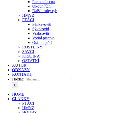
Parma obecná
Okoun říční
Další druhy ryb
HMYZ
PTÁCI
Pěnkavovití
Sýkorovití
Vrabcovití
Vodní ptactvo
Ostatní ptáci
ROSTLINY
SAVCI
KRAJINA
OSTATNÍ
AUTOR
ODKAZY
KONTAKT
Hledat:
HOME
ČLÁNKY
PTÁCI
HMYZ
HOUBY