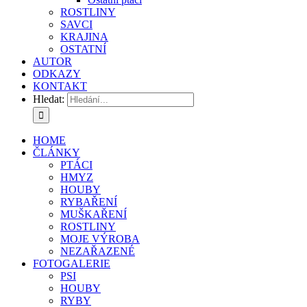
ROSTLINY
SAVCI
KRAJINA
OSTATNÍ
AUTOR
ODKAZY
KONTAKT
Hledat:
HOME
ČLÁNKY
PTÁCI
HMYZ
HOUBY
RYBAŘENÍ
MUŠKAŘENÍ
ROSTLINY
MOJE VÝROBA
NEZAŘAZENÉ
FOTOGALERIE
PSI
HOUBY
RYBY