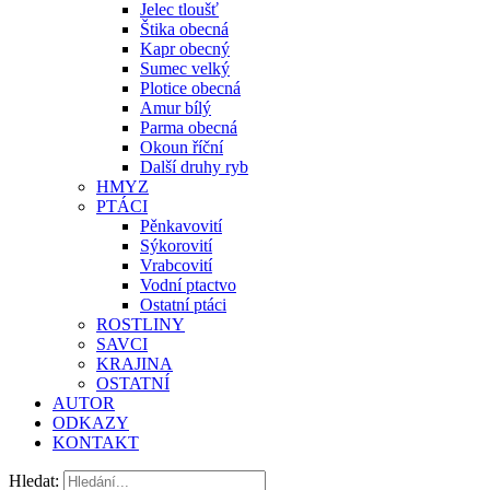
Jelec tloušť
Štika obecná
Kapr obecný
Sumec velký
Plotice obecná
Amur bílý
Parma obecná
Okoun říční
Další druhy ryb
HMYZ
PTÁCI
Pěnkavovití
Sýkorovití
Vrabcovití
Vodní ptactvo
Ostatní ptáci
ROSTLINY
SAVCI
KRAJINA
OSTATNÍ
AUTOR
ODKAZY
KONTAKT
Hledat: