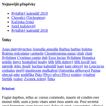
Nejnovější příspěvky
Rybářský kalendář 2019
Chrostíci (Trichoptera)
Kačenka česká
Smrž kuželovitý
Rybářský kalendář 2018
Štítky
Anas platyrhynchos
Anguilla anguilla
Barbus barbus
boletus
Boletus reticulatus
carduelis
Chondrostoma nasus
chub
chub
flyfishing
Cyprinus carpio
dub
Esox lucius
flyfishing
Hepatica
nobilis
hmyz
houbaření
houby
hřib
hřib dubový
hřib kovář
jaro
jaterník
Jelec tloušť
kachna
kalendář
kapr
kapr obecný
les
Leuciscus
cephalus
motýl
mushroom
muškaření
Ostroretka stěhovavá
Parma
obecná
pike
podléška
Ptáci
Pěvci
pěvci Pěvci
rostliny
rybaření
Stehlík
vrabec
Zvonek zelený
Štika
Rybaření
Fugiat dapibus, tellus ac cursus commodo, mauris sit condim eser
ntumsi nibh, uum a justo vitaes amet risus amets un. Posi sectetut
amet fermntum orem ipsum quia dolor sit amet, consectetur, adipisci