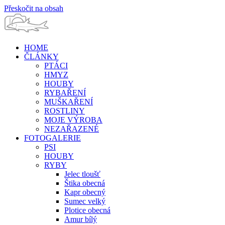
Přeskočit na obsah
HOME
ČLÁNKY
PTÁCI
HMYZ
HOUBY
RYBAŘENÍ
MUŠKAŘENÍ
ROSTLINY
MOJE VÝROBA
NEZAŘAZENÉ
FOTOGALERIE
PSI
HOUBY
RYBY
Jelec tloušť
Štika obecná
Kapr obecný
Sumec velký
Plotice obecná
Amur bílý