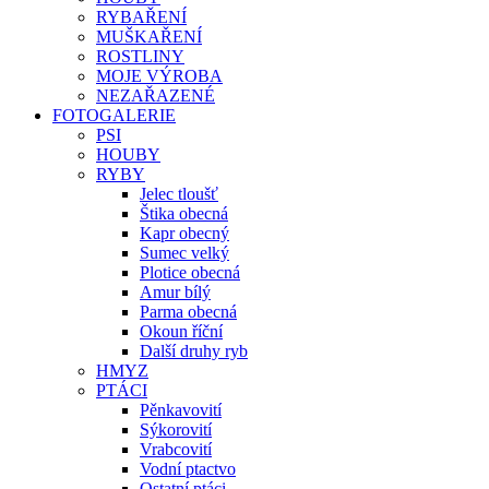
RYBAŘENÍ
MUŠKAŘENÍ
ROSTLINY
MOJE VÝROBA
NEZAŘAZENÉ
FOTOGALERIE
PSI
HOUBY
RYBY
Jelec tloušť
Štika obecná
Kapr obecný
Sumec velký
Plotice obecná
Amur bílý
Parma obecná
Okoun říční
Další druhy ryb
HMYZ
PTÁCI
Pěnkavovití
Sýkorovití
Vrabcovití
Vodní ptactvo
Ostatní ptáci