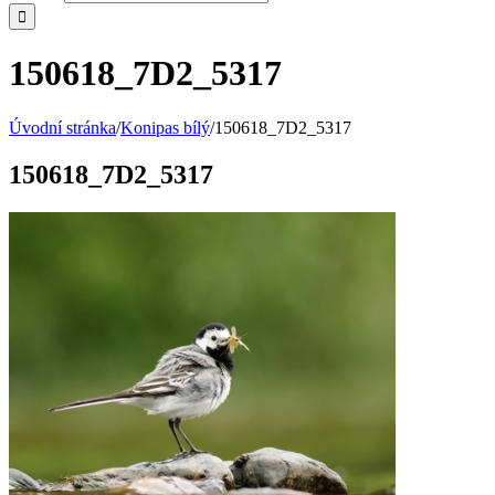
150618_7D2_5317
Úvodní stránka
/
Konipas bílý
/
150618_7D2_5317
150618_7D2_5317