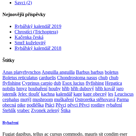
Savci (2)
Nejnovější příspěvky
Rybářský kalendář 2019
Chrostíci (Trichoptera)
Kačenka česká
Smrž kuželovitý
Rybářský kalendář 2018
Štítky
Anas platyrhynchos
Anguilla anguilla
Barbus barbus
boletus
Boletus reticulatus
carduelis
Chondrostoma nasus
chub
chub
flyfishing
Cyprinus carpio
dub
Esox lucius
flyfishing
Hepatica
nobilis
hmyz
houbaření
houby
hřib
hřib dubový
hřib kovář
jaro
jaterník
Jelec tloušť
kachna
kalendář
kapr
kapr obecný
les
Leuciscus
cephalus
motýl
mushroom
muškaření
Ostroretka stěhovavá
Parma
obecná
pike
podléška
Ptáci
Pěvci
pěvci Pěvci
rostliny
rybaření
Stehlík
vrabec
Zvonek zelený
Štika
Rybaření
Fugiat dapibus, tellus ac cursus commodo, mauris sit condim eser