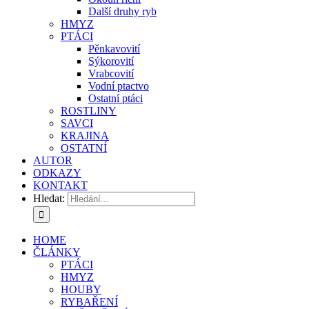
Další druhy ryb
HMYZ
PTÁCI
Pěnkavovití
Sýkorovití
Vrabcovití
Vodní ptactvo
Ostatní ptáci
ROSTLINY
SAVCI
KRAJINA
OSTATNÍ
AUTOR
ODKAZY
KONTAKT
Hledat:
HOME
ČLÁNKY
PTÁCI
HMYZ
HOUBY
RYBAŘENÍ