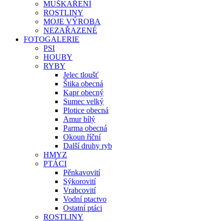
MUŠKAŘENÍ
ROSTLINY
MOJE VÝROBA
NEZAŘAZENÉ
FOTOGALERIE
PSI
HOUBY
RYBY
Jelec tloušť
Štika obecná
Kapr obecný
Sumec velký
Plotice obecná
Amur bílý
Parma obecná
Okoun říční
Další druhy ryb
HMYZ
PTÁCI
Pěnkavovití
Sýkorovití
Vrabcovití
Vodní ptactvo
Ostatní ptáci
ROSTLINY