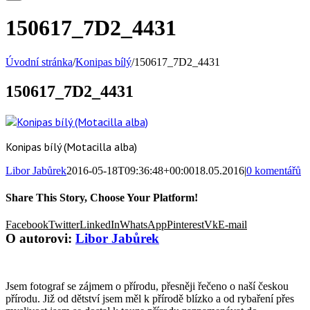
150617_7D2_4431
Úvodní stránka
/
Konipas bílý
/
150617_7D2_4431
150617_7D2_4431
Konipas bílý (Motacilla alba)
Libor Jabůrek
2016-05-18T09:36:48+00:00
18.05.2016
|
0 komentářů
Share This Story, Choose Your Platform!
Facebook
Twitter
LinkedIn
WhatsApp
Pinterest
Vk
E-mail
O autorovi:
Libor Jabůrek
Jsem fotograf se zájmem o přírodu, přesněji řečeno o naší českou
přírodu. Již od dětství jsem měl k přírodě blízko a od rybaření přes