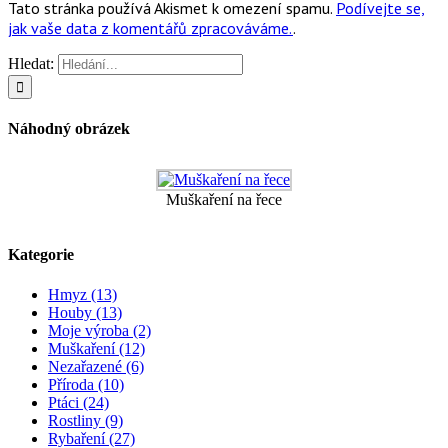
Tato stránka používá Akismet k omezení spamu.
Podívejte se,
jak vaše data z komentářů zpracováváme.
.
Hledat:
Náhodný obrázek
Muškaření na řece
Kategorie
Hmyz (13)
Houby (13)
Moje výroba (2)
Muškaření (12)
Nezařazené (6)
Příroda (10)
Ptáci (24)
Rostliny (9)
Rybaření (27)