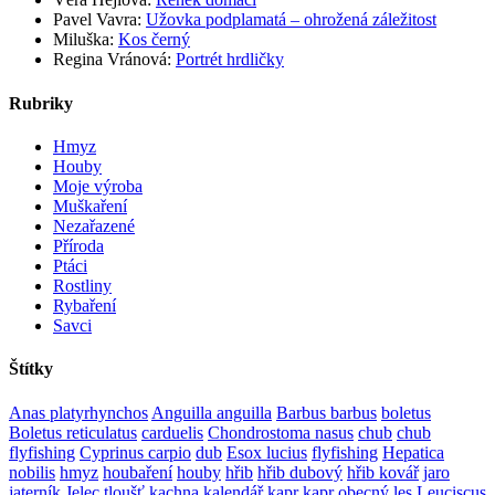
Pavel Vavra
:
Užovka podplamatá – ohrožená záležitost
Miluška
:
Kos černý
Regina Vránová
:
Portrét hrdličky
Rubriky
Hmyz
Houby
Moje výroba
Muškaření
Nezařazené
Příroda
Ptáci
Rostliny
Rybaření
Savci
Štítky
Anas platyrhynchos
Anguilla anguilla
Barbus barbus
boletus
Boletus reticulatus
carduelis
Chondrostoma nasus
chub
chub
flyfishing
Cyprinus carpio
dub
Esox lucius
flyfishing
Hepatica
nobilis
hmyz
houbaření
houby
hřib
hřib dubový
hřib kovář
jaro
jaterník
Jelec tloušť
kachna
kalendář
kapr
kapr obecný
les
Leuciscus