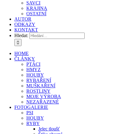
SAVCI
KRAJINA
OSTATNÍ
AUTOR
ODKAZY
KONTAKT
Hledat:
HOME
ČLÁNKY
PTÁCI
HMYZ
HOUBY
RYBAŘENÍ
MUŠKAŘENÍ
ROSTLINY
MOJE VÝROBA
NEZAŘAZENÉ
FOTOGALERIE
PSI
HOUBY
RYBY
Jelec tloušť