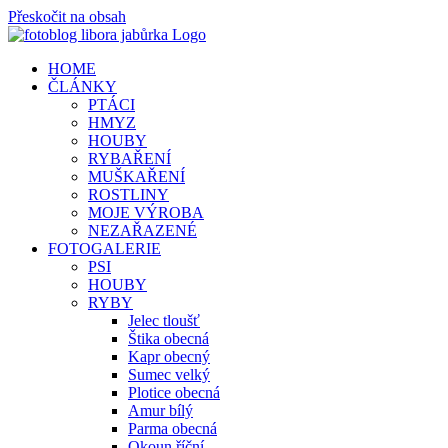
Přeskočit na obsah
HOME
ČLÁNKY
PTÁCI
HMYZ
HOUBY
RYBAŘENÍ
MUŠKAŘENÍ
ROSTLINY
MOJE VÝROBA
NEZAŘAZENÉ
FOTOGALERIE
PSI
HOUBY
RYBY
Jelec tloušť
Štika obecná
Kapr obecný
Sumec velký
Plotice obecná
Amur bílý
Parma obecná
Okoun říční