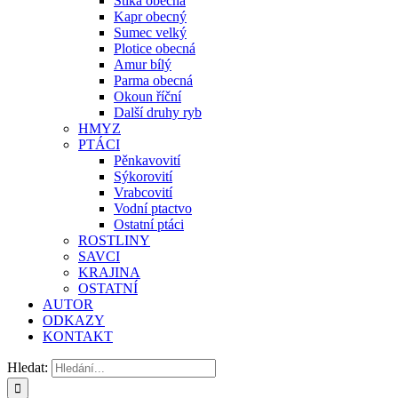
Štika obecná
Kapr obecný
Sumec velký
Plotice obecná
Amur bílý
Parma obecná
Okoun říční
Další druhy ryb
HMYZ
PTÁCI
Pěnkavovití
Sýkorovití
Vrabcovití
Vodní ptactvo
Ostatní ptáci
ROSTLINY
SAVCI
KRAJINA
OSTATNÍ
AUTOR
ODKAZY
KONTAKT
Hledat: