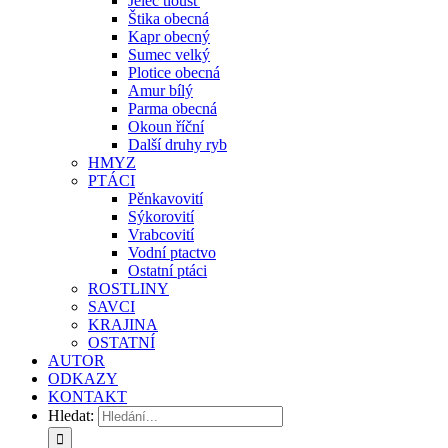
Jelec tloušť
Štika obecná
Kapr obecný
Sumec velký
Plotice obecná
Amur bílý
Parma obecná
Okoun říční
Další druhy ryb
HMYZ
PTÁCI
Pěnkavovití
Sýkorovití
Vrabcovití
Vodní ptactvo
Ostatní ptáci
ROSTLINY
SAVCI
KRAJINA
OSTATNÍ
AUTOR
ODKAZY
KONTAKT
Hledat: