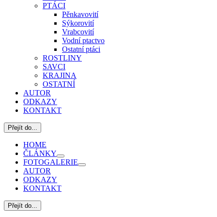
PTÁCI
Pěnkavovití
Sýkorovití
Vrabcovití
Vodní ptactvo
Ostatní ptáci
ROSTLINY
SAVCI
KRAJINA
OSTATNÍ
AUTOR
ODKAZY
KONTAKT
Přejít do...
HOME
ČLÁNKY
FOTOGALERIE
AUTOR
ODKAZY
KONTAKT
Přejít do...