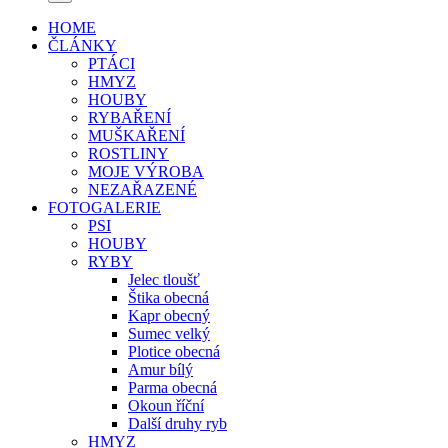
HOME
ČLÁNKY
PTÁCI
HMYZ
HOUBY
RYBAŘENÍ
MUŠKAŘENÍ
ROSTLINY
MOJE VÝROBA
NEZAŘAZENÉ
FOTOGALERIE
PSI
HOUBY
RYBY
Jelec tloušť
Štika obecná
Kapr obecný
Sumec velký
Plotice obecná
Amur bílý
Parma obecná
Okoun říční
Další druhy ryb
HMYZ