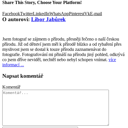
Share This Story, Choose Your Platform!
Facebook
Twitter
LinkedIn
WhatsApp
Pinterest
Vk
E-mail
O autorovi:
Libor Jabůrek
Jsem fotograf se zájmem o přírodu, přesněji řečeno o naší českou
přírodu. Již od dětství jsem měl k přírodě blízko a od rybaření přes
myslivost jsem se dostal k touze přírodu zaznamenávat do
fotografie. Fotografování mi přináší na přírodu jiný pohled, odkrývá
co jsem dříve neviděl, nechtěl nebo nebyl schopen vnímat.
více
informací ...
Napsat komentář
Komentář