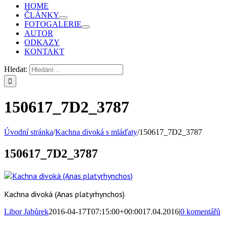
HOME
ČLÁNKY
FOTOGALERIE
AUTOR
ODKAZY
KONTAKT
Hledat:
150617_7D2_3787
Úvodní stránka
/
Kachna divoká s mláďaty
/
150617_7D2_3787
150617_7D2_3787
Kachna divoká (Anas platyrhynchos)
Libor Jabůrek
2016-04-17T07:15:00+00:00
17.04.2016
|
0 komentářů