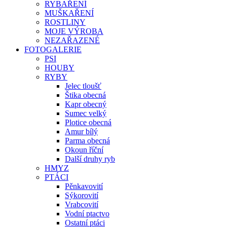
RYBAŘENÍ
MUŠKAŘENÍ
ROSTLINY
MOJE VÝROBA
NEZAŘAZENÉ
FOTOGALERIE
PSI
HOUBY
RYBY
Jelec tloušť
Štika obecná
Kapr obecný
Sumec velký
Plotice obecná
Amur bílý
Parma obecná
Okoun říční
Další druhy ryb
HMYZ
PTÁCI
Pěnkavovití
Sýkorovití
Vrabcovití
Vodní ptactvo
Ostatní ptáci