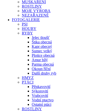
MUŠKAŘENÍ
ROSTLINY
MOJE VÝROBA
NEZAŘAZENÉ
FOTOGALERIE
PSI
HOUBY
RYBY
Jelec tloušť
Štika obecná
Kapr obecný
Sumec velký
Plotice obecná
Amur bílý
Parma obecná
Okoun říční
Další druhy ryb
HMYZ
PTÁCI
Pěnkavovití
Sýkorovití
Vrabcovití
Vodní ptactvo
Ostatní ptáci
ROSTLINY