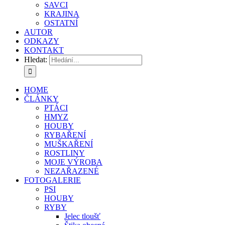
SAVCI
KRAJINA
OSTATNÍ
AUTOR
ODKAZY
KONTAKT
Hledat:
HOME
ČLÁNKY
PTÁCI
HMYZ
HOUBY
RYBAŘENÍ
MUŠKAŘENÍ
ROSTLINY
MOJE VÝROBA
NEZAŘAZENÉ
FOTOGALERIE
PSI
HOUBY
RYBY
Jelec tloušť