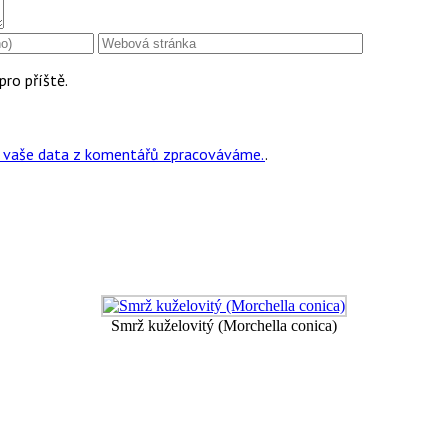
pro příště.
ak vaše data z komentářů zpracováváme.
.
Smrž kuželovitý (Morchella conica)