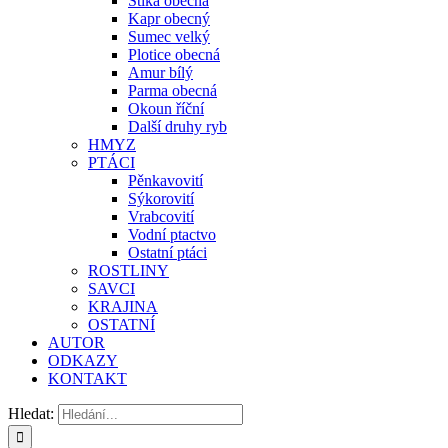
Štika obecná
Kapr obecný
Sumec velký
Plotice obecná
Amur bílý
Parma obecná
Okoun říční
Další druhy ryb
HMYZ
PTÁCI
Pěnkavovití
Sýkorovití
Vrabcovití
Vodní ptactvo
Ostatní ptáci
ROSTLINY
SAVCI
KRAJINA
OSTATNÍ
AUTOR
ODKAZY
KONTAKT
Hledat: