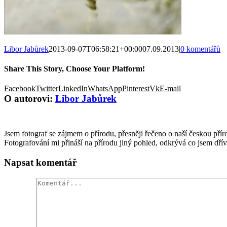
Libor Jabůrek
2013-09-07T06:58:21+00:00
07.09.2013
|
0 komentářů
Share This Story, Choose Your Platform!
Facebook
Twitter
LinkedIn
WhatsApp
Pinterest
Vk
E-mail
O autorovi:
Libor Jabůrek
Jsem fotograf se zájmem o přírodu, přesněji řečeno o naší českou příro
Fotografování mi přináší na přírodu jiný pohled, odkrývá co jsem dří
Napsat komentář