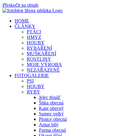
Přeskočit na obsah
HOME
ČLÁNKY
PTÁCI
HMYZ
HOUBY
RYBAŘENÍ
MUŠKAŘENÍ
ROSTLINY
MOJE VÝROBA
NEZAŘAZENÉ
FOTOGALERIE
PSI
HOUBY
RYBY
Jelec tloušť
Štika obecná
Kapr obecný
Sumec velký
Plotice obecná
Amur bílý
Parma obecná
Okoun říční