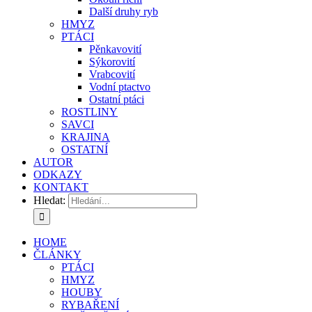
Další druhy ryb
HMYZ
PTÁCI
Pěnkavovití
Sýkorovití
Vrabcovití
Vodní ptactvo
Ostatní ptáci
ROSTLINY
SAVCI
KRAJINA
OSTATNÍ
AUTOR
ODKAZY
KONTAKT
Hledat:
HOME
ČLÁNKY
PTÁCI
HMYZ
HOUBY
RYBAŘENÍ