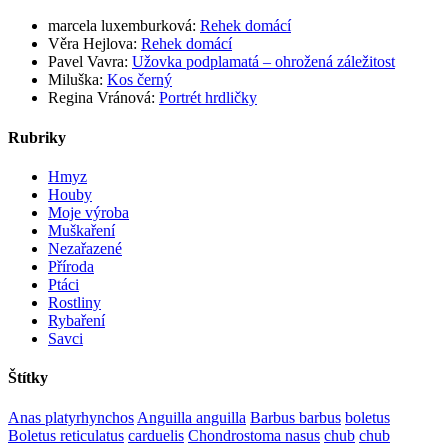
marcela luxemburková
:
Rehek domácí
Věra Hejlova
:
Rehek domácí
Pavel Vavra
:
Užovka podplamatá – ohrožená záležitost
Miluška
:
Kos černý
Regina Vránová
:
Portrét hrdličky
Rubriky
Hmyz
Houby
Moje výroba
Muškaření
Nezařazené
Příroda
Ptáci
Rostliny
Rybaření
Savci
Štítky
Anas platyrhynchos
Anguilla anguilla
Barbus barbus
boletus
Boletus reticulatus
carduelis
Chondrostoma nasus
chub
chub