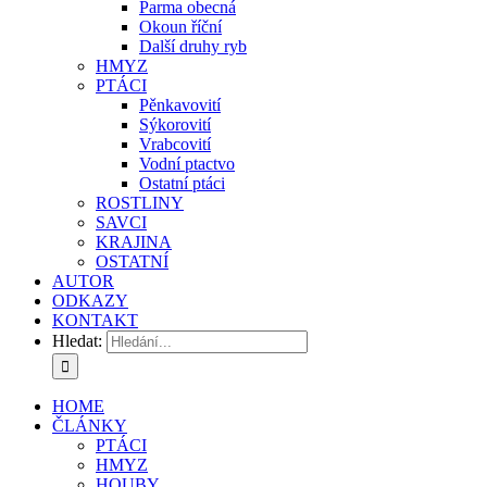
Parma obecná
Okoun říční
Další druhy ryb
HMYZ
PTÁCI
Pěnkavovití
Sýkorovití
Vrabcovití
Vodní ptactvo
Ostatní ptáci
ROSTLINY
SAVCI
KRAJINA
OSTATNÍ
AUTOR
ODKAZY
KONTAKT
Hledat:
HOME
ČLÁNKY
PTÁCI
HMYZ
HOUBY