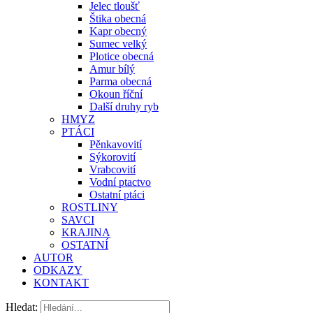
Jelec tloušť
Štika obecná
Kapr obecný
Sumec velký
Plotice obecná
Amur bílý
Parma obecná
Okoun říční
Další druhy ryb
HMYZ
PTÁCI
Pěnkavovití
Sýkorovití
Vrabcovití
Vodní ptactvo
Ostatní ptáci
ROSTLINY
SAVCI
KRAJINA
OSTATNÍ
AUTOR
ODKAZY
KONTAKT
Hledat: