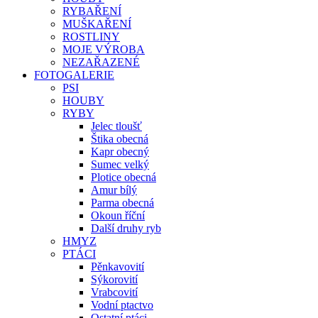
RYBAŘENÍ
MUŠKAŘENÍ
ROSTLINY
MOJE VÝROBA
NEZAŘAZENÉ
FOTOGALERIE
PSI
HOUBY
RYBY
Jelec tloušť
Štika obecná
Kapr obecný
Sumec velký
Plotice obecná
Amur bílý
Parma obecná
Okoun říční
Další druhy ryb
HMYZ
PTÁCI
Pěnkavovití
Sýkorovití
Vrabcovití
Vodní ptactvo
Ostatní ptáci