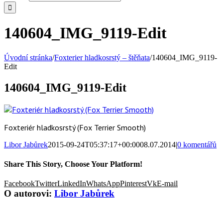
140604_IMG_9119-Edit
Úvodní stránka
/
Foxterier hladkosrstý – štěňata
/
140604_IMG_9119-
Edit
140604_IMG_9119-Edit
Foxteriér hladkosrstý (Fox Terrier Smooth)
Libor Jabůrek
2015-09-24T05:37:17+00:00
08.07.2014
|
0 komentářů
Share This Story, Choose Your Platform!
Facebook
Twitter
LinkedIn
WhatsApp
Pinterest
Vk
E-mail
O autorovi:
Libor Jabůrek