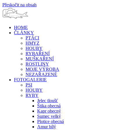
Přeskočit na obsah
HOME
ČLÁNKY
PTÁCI
HMYZ
HOUBY
RYBAŘENÍ
MUŠKAŘENÍ
ROSTLINY
MOJE VÝROBA
NEZAŘAZENÉ
FOTOGALERIE
PSI
HOUBY
RYBY
Jelec tloušť
Štika obecná
Kapr obecný
Sumec velký
Plotice obecná
Amur bílý