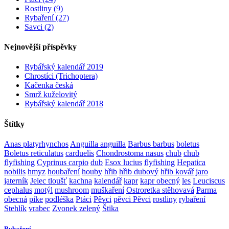
Rostliny (9)
Rybaření (27)
Savci (2)
Nejnovější příspěvky
Rybářský kalendář 2019
Chrostíci (Trichoptera)
Kačenka česká
Smrž kuželovitý
Rybářský kalendář 2018
Štítky
Anas platyrhynchos
Anguilla anguilla
Barbus barbus
boletus
Boletus reticulatus
carduelis
Chondrostoma nasus
chub
chub
flyfishing
Cyprinus carpio
dub
Esox lucius
flyfishing
Hepatica
nobilis
hmyz
houbaření
houby
hřib
hřib dubový
hřib kovář
jaro
jaterník
Jelec tloušť
kachna
kalendář
kapr
kapr obecný
les
Leuciscus
cephalus
motýl
mushroom
muškaření
Ostroretka stěhovavá
Parma
obecná
pike
podléška
Ptáci
Pěvci
pěvci Pěvci
rostliny
rybaření
Stehlík
vrabec
Zvonek zelený
Štika
Rybaření