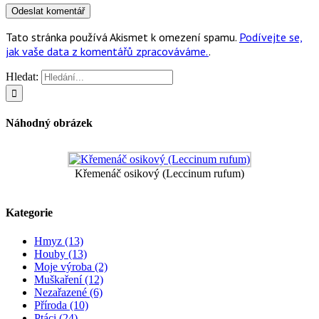
Tato stránka používá Akismet k omezení spamu.
Podívejte se,
jak vaše data z komentářů zpracováváme.
.
Hledat:
Náhodný obrázek
Křemenáč osikový (Leccinum rufum)
Kategorie
Hmyz (13)
Houby (13)
Moje výroba (2)
Muškaření (12)
Nezařazené (6)
Příroda (10)
Ptáci (24)