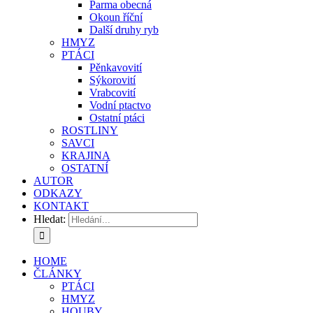
Parma obecná
Okoun říční
Další druhy ryb
HMYZ
PTÁCI
Pěnkavovití
Sýkorovití
Vrabcovití
Vodní ptactvo
Ostatní ptáci
ROSTLINY
SAVCI
KRAJINA
OSTATNÍ
AUTOR
ODKAZY
KONTAKT
Hledat:
HOME
ČLÁNKY
PTÁCI
HMYZ
HOUBY