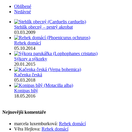
Oblíbené
Nedávné
Stehlík obecný – pestrý akrobat
03.03.2009
Rehek domácí
05.10.2014
Sýkory a sýkorky
20.01.2015
Kačenka česká
05.03.2018
Konipas bílý
18.05.2016
Nejnovější komentáře
marcela luxemburková
:
Rehek domácí
Věra Hejlova
:
Rehek domácí