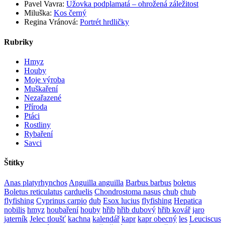
Pavel Vavra
:
Užovka podplamatá – ohrožená záležitost
Miluška
:
Kos černý
Regina Vránová
:
Portrét hrdličky
Rubriky
Hmyz
Houby
Moje výroba
Muškaření
Nezařazené
Příroda
Ptáci
Rostliny
Rybaření
Savci
Štítky
Anas platyrhynchos
Anguilla anguilla
Barbus barbus
boletus
Boletus reticulatus
carduelis
Chondrostoma nasus
chub
chub
flyfishing
Cyprinus carpio
dub
Esox lucius
flyfishing
Hepatica
nobilis
hmyz
houbaření
houby
hřib
hřib dubový
hřib kovář
jaro
jaterník
Jelec tloušť
kachna
kalendář
kapr
kapr obecný
les
Leuciscus