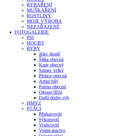
RYBAŘENÍ
MUŠKAŘENÍ
ROSTLINY
MOJE VÝROBA
NEZAŘAZENÉ
FOTOGALERIE
PSI
HOUBY
RYBY
Jelec tloušť
Štika obecná
Kapr obecný
Sumec velký
Plotice obecná
Amur bílý
Parma obecná
Okoun říční
Další druhy ryb
HMYZ
PTÁCI
Pěnkavovití
Sýkorovití
Vrabcovití
Vodní ptactvo
Ostatní ptáci