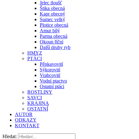
Jelec tloušť
Štika obecná
Kapr obecný
Sumec velký
Plotice obecná
Amur bílý
Parma obecná
Okoun říční
Další druhy ryb
HMYZ
PTÁCI
Pěnkavovití
Sýkorovití
Vrabcovití
Vodní ptactvo
Ostatní ptáci
ROSTLINY
SAVCI
KRAJINA
OSTATNÍ
AUTOR
ODKAZY
KONTAKT
Hledat: