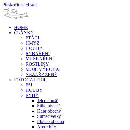
Přeskočit na obsah
HOME
ČLÁNKY
PTÁCI
HMYZ
HOUBY
RYBAŘENÍ
MUŠKAŘENÍ
ROSTLINY
MOJE VÝROBA
NEZAŘAZENÉ
FOTOGALERIE
PSI
HOUBY
RYBY
Jelec tloušť
Štika obecná
Kapr obecný
Sumec velký
Plotice obecná
Amur bílý