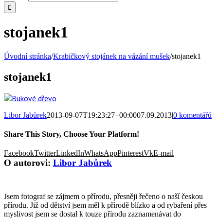
stojanek1
Úvodní stránka
/
Krabičkový stojánek na vázání mušek
/
stojanek1
stojanek1
Libor Jabůrek
2013-09-07T19:23:27+00:00
07.09.2013
|
0 komentářů
Share This Story, Choose Your Platform!
Facebook
Twitter
LinkedIn
WhatsApp
Pinterest
Vk
E-mail
O autorovi:
Libor Jabůrek
Jsem fotograf se zájmem o přírodu, přesněji řečeno o naší českou
přírodu. Již od dětství jsem měl k přírodě blízko a od rybaření přes
myslivost jsem se dostal k touze přírodu zaznamenávat do