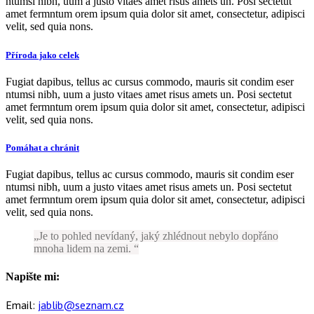
ntumsi nibh, uum a justo vitaes amet risus amets un. Posi sectetut
amet fermntum orem ipsum quia dolor sit amet, consectetur, adipisci
velit, sed quia nons.
Příroda jako celek
Fugiat dapibus, tellus ac cursus commodo, mauris sit condim eser
ntumsi nibh, uum a justo vitaes amet risus amets un. Posi sectetut
amet fermntum orem ipsum quia dolor sit amet, consectetur, adipisci
velit, sed quia nons.
Pomáhat a chránit
Fugiat dapibus, tellus ac cursus commodo, mauris sit condim eser
ntumsi nibh, uum a justo vitaes amet risus amets un. Posi sectetut
amet fermntum orem ipsum quia dolor sit amet, consectetur, adipisci
velit, sed quia nons.
Je to pohled nevídaný, jaký zhlédnout nebylo dopřáno
mnoha lidem na zemi.
Napište mi:
Email:
jablib@seznam.cz