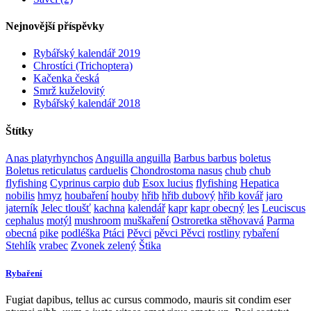
Nejnovější příspěvky
Rybářský kalendář 2019
Chrostíci (Trichoptera)
Kačenka česká
Smrž kuželovitý
Rybářský kalendář 2018
Štítky
Anas platyrhynchos
Anguilla anguilla
Barbus barbus
boletus
Boletus reticulatus
carduelis
Chondrostoma nasus
chub
chub
flyfishing
Cyprinus carpio
dub
Esox lucius
flyfishing
Hepatica
nobilis
hmyz
houbaření
houby
hřib
hřib dubový
hřib kovář
jaro
jaterník
Jelec tloušť
kachna
kalendář
kapr
kapr obecný
les
Leuciscus
cephalus
motýl
mushroom
muškaření
Ostroretka stěhovavá
Parma
obecná
pike
podléška
Ptáci
Pěvci
pěvci Pěvci
rostliny
rybaření
Stehlík
vrabec
Zvonek zelený
Štika
Rybaření
Fugiat dapibus, tellus ac cursus commodo, mauris sit condim eser