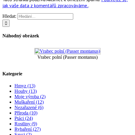
jak vaše data z komentářů zpracováváme.
.
Hledat:
Náhodný obrázek
Vrabec polní (Passer montanus)
Kategorie
Hmyz (13)
Houby (13)
Moje výroba (2)
Muškaření (12)
Nezařazené (6)
Příroda (10)
Ptáci (24)
Rostliny (9)
Rybaření (27)
Savci (2)