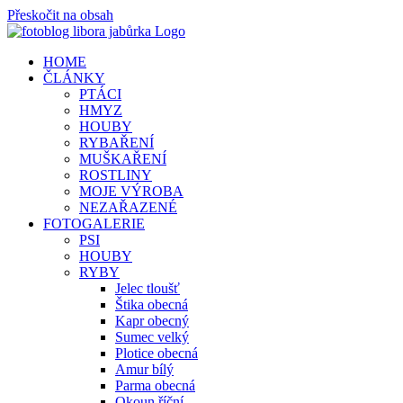
Přeskočit na obsah
HOME
ČLÁNKY
PTÁCI
HMYZ
HOUBY
RYBAŘENÍ
MUŠKAŘENÍ
ROSTLINY
MOJE VÝROBA
NEZAŘAZENÉ
FOTOGALERIE
PSI
HOUBY
RYBY
Jelec tloušť
Štika obecná
Kapr obecný
Sumec velký
Plotice obecná
Amur bílý
Parma obecná
Okoun říční