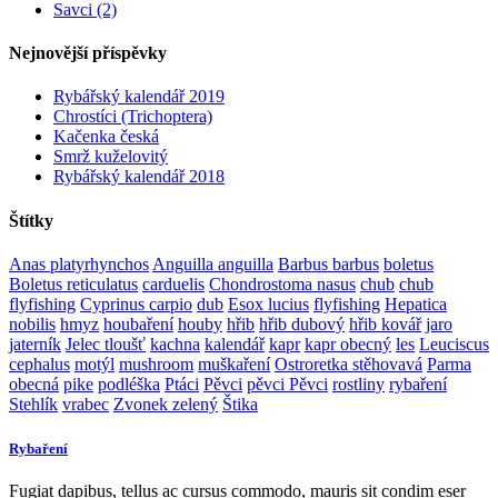
Savci (2)
Nejnovější příspěvky
Rybářský kalendář 2019
Chrostíci (Trichoptera)
Kačenka česká
Smrž kuželovitý
Rybářský kalendář 2018
Štítky
Anas platyrhynchos
Anguilla anguilla
Barbus barbus
boletus
Boletus reticulatus
carduelis
Chondrostoma nasus
chub
chub
flyfishing
Cyprinus carpio
dub
Esox lucius
flyfishing
Hepatica
nobilis
hmyz
houbaření
houby
hřib
hřib dubový
hřib kovář
jaro
jaterník
Jelec tloušť
kachna
kalendář
kapr
kapr obecný
les
Leuciscus
cephalus
motýl
mushroom
muškaření
Ostroretka stěhovavá
Parma
obecná
pike
podléška
Ptáci
Pěvci
pěvci Pěvci
rostliny
rybaření
Stehlík
vrabec
Zvonek zelený
Štika
Rybaření
Fugiat dapibus, tellus ac cursus commodo, mauris sit condim eser