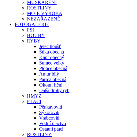
MUŠKAŘENÍ
ROSTLINY
MOJE VÝROBA
NEZAŘAZENÉ
FOTOGALERIE
PSI
HOUBY
RYBY
Jelec tloušť
Štika obecná
Kapr obecný
Sumec velký
Plotice obecná
Amur bílý
Parma obecná
Okoun říční
Další druhy ryb
HMYZ
PTÁCI
Pěnkavovití
Sýkorovití
Vrabcovití
Vodní ptactvo
Ostatní ptáci
ROSTLINY