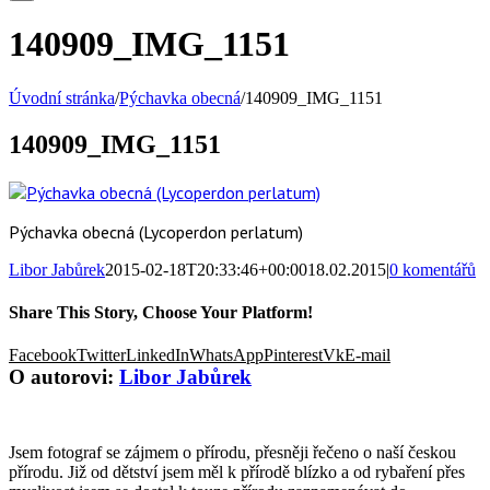
140909_IMG_1151
Úvodní stránka
/
Pýchavka obecná
/
140909_IMG_1151
140909_IMG_1151
Pýchavka obecná (Lycoperdon perlatum)
Libor Jabůrek
2015-02-18T20:33:46+00:00
18.02.2015
|
0 komentářů
Share This Story, Choose Your Platform!
Facebook
Twitter
LinkedIn
WhatsApp
Pinterest
Vk
E-mail
O autorovi:
Libor Jabůrek
Jsem fotograf se zájmem o přírodu, přesněji řečeno o naší českou
přírodu. Již od dětství jsem měl k přírodě blízko a od rybaření přes