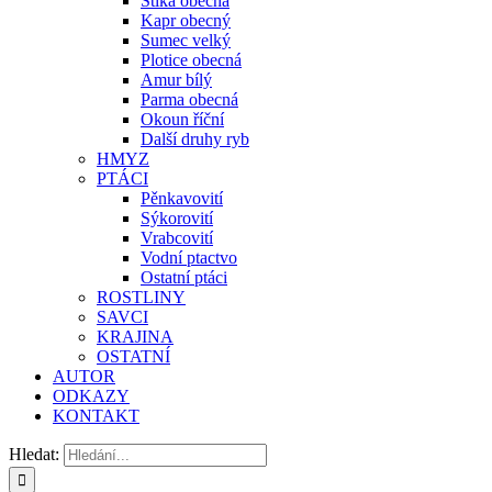
Štika obecná
Kapr obecný
Sumec velký
Plotice obecná
Amur bílý
Parma obecná
Okoun říční
Další druhy ryb
HMYZ
PTÁCI
Pěnkavovití
Sýkorovití
Vrabcovití
Vodní ptactvo
Ostatní ptáci
ROSTLINY
SAVCI
KRAJINA
OSTATNÍ
AUTOR
ODKAZY
KONTAKT
Hledat: