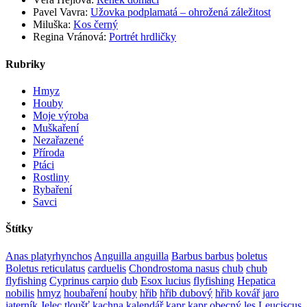
Pavel Vavra
:
Užovka podplamatá – ohrožená záležitost
Miluška
:
Kos černý
Regina Vránová
:
Portrét hrdličky
Rubriky
Hmyz
Houby
Moje výroba
Muškaření
Nezařazené
Příroda
Ptáci
Rostliny
Rybaření
Savci
Štítky
Anas platyrhynchos
Anguilla anguilla
Barbus barbus
boletus
Boletus reticulatus
carduelis
Chondrostoma nasus
chub
chub
flyfishing
Cyprinus carpio
dub
Esox lucius
flyfishing
Hepatica
nobilis
hmyz
houbaření
houby
hřib
hřib dubový
hřib kovář
jaro
jaterník
Jelec tloušť
kachna
kalendář
kapr
kapr obecný
les
Leuciscus