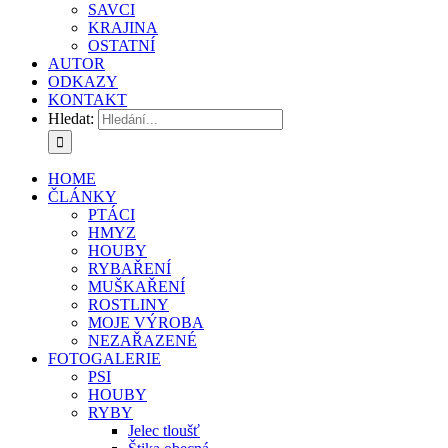
SAVCI
KRAJINA
OSTATNÍ
AUTOR
ODKAZY
KONTAKT
Hledat:
HOME
ČLÁNKY
PTÁCI
HMYZ
HOUBY
RYBAŘENÍ
MUŠKAŘENÍ
ROSTLINY
MOJE VÝROBA
NEZAŘAZENÉ
FOTOGALERIE
PSI
HOUBY
RYBY
Jelec tloušť