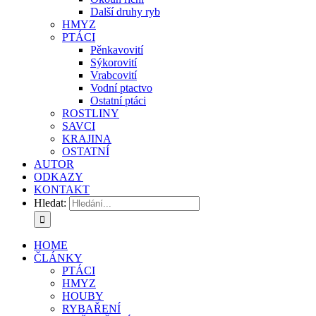
Další druhy ryb
HMYZ
PTÁCI
Pěnkavovití
Sýkorovití
Vrabcovití
Vodní ptactvo
Ostatní ptáci
ROSTLINY
SAVCI
KRAJINA
OSTATNÍ
AUTOR
ODKAZY
KONTAKT
Hledat:
HOME
ČLÁNKY
PTÁCI
HMYZ
HOUBY
RYBAŘENÍ