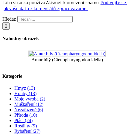
Tato stránka používá Akismet k omezení spamu.
Podívejte se,
jak vaše data z komentářů zpracováváme.
.
Hledat:
Náhodný obrázek
Amur bílý (Ctenopharyngodon idella)
Kategorie
Hmyz (13)
Houby (13)
Moje výroba (2)
Muškaření (12)
Nezařazené (6)
Příroda (10)
Ptáci (24)
Rostliny (9)
Rybaření (27)