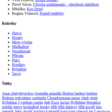
Pavel Vavra
:
Užovka podplamatá – ohrožená záležitost
Miluška
:
Kos černý
Regina Vránová
:
Portrét hrdličky
Rubriky
Hmyz
Houby
Moje výroba
Muškaření
Nezařazené
Příroda
Ptáci
Rostliny
Rybaření
Savci
Štítky
Anas platyrhynchos
Anguilla anguilla
Barbus barbus
boletus
Boletus reticulatus
carduelis
Chondrostoma nasus
chub
chub
flyfishing
Cyprinus carpio
dub
Esox lucius
flyfishing
Hepatica
nobilis
hmyz
houbaření
houby
hřib
hřib dubový
hřib kovář
jaro
jaterník
Jelec tloušť
kachna
kalendář
kapr
kapr obecný
les
Leuciscus