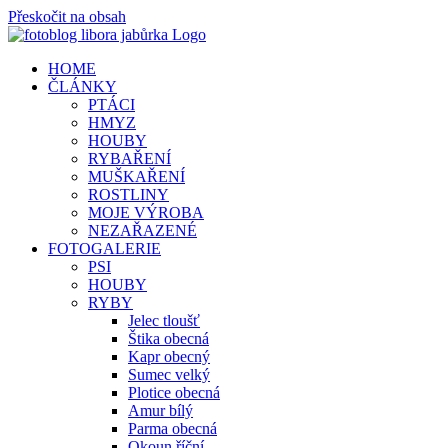
Přeskočit na obsah
HOME
ČLÁNKY
PTÁCI
HMYZ
HOUBY
RYBAŘENÍ
MUŠKAŘENÍ
ROSTLINY
MOJE VÝROBA
NEZAŘAZENÉ
FOTOGALERIE
PSI
HOUBY
RYBY
Jelec tloušť
Štika obecná
Kapr obecný
Sumec velký
Plotice obecná
Amur bílý
Parma obecná
Okoun říční