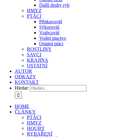
Další druhy ryb
HMYZ
PTÁCI
Pěnkavovití
Sýkorovití
Vrabcovití
Vodní ptactvo
Ostatní ptáci
ROSTLINY
SAVCI
KRAJINA
OSTATNÍ
AUTOR
ODKAZY
KONTAKT
Hledat:
HOME
ČLÁNKY
PTÁCI
HMYZ
HOUBY
RYBAŘENÍ