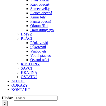
Štika obecná
Kapr obecný
Sumec velký
Plotice obecná
Amur bílý
Parma obecná
Okoun říční
Další druhy ryb
HMYZ
PTÁCI
Pěnkavovití
Sýkorovití
Vrabcovití
Vodní ptactvo
Ostatní ptáci
ROSTLINY
SAVCI
KRAJINA
OSTATNÍ
AUTOR
ODKAZY
KONTAKT
Hledat: