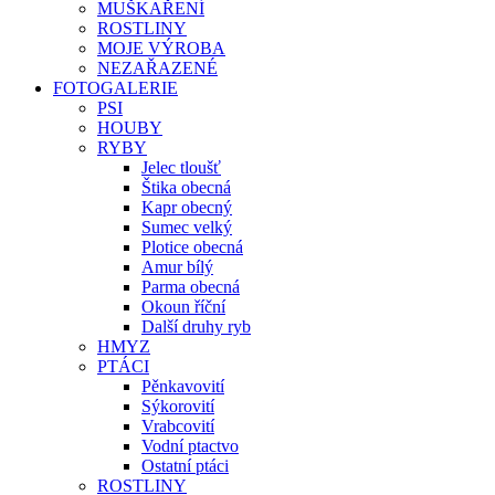
MUŠKAŘENÍ
ROSTLINY
MOJE VÝROBA
NEZAŘAZENÉ
FOTOGALERIE
PSI
HOUBY
RYBY
Jelec tloušť
Štika obecná
Kapr obecný
Sumec velký
Plotice obecná
Amur bílý
Parma obecná
Okoun říční
Další druhy ryb
HMYZ
PTÁCI
Pěnkavovití
Sýkorovití
Vrabcovití
Vodní ptactvo
Ostatní ptáci
ROSTLINY