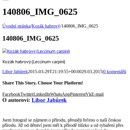
140806_IMG_0625
Úvodní stránka
/
Kozák habrový
/
140806_IMG_0625
140806_IMG_0625
Kozák habrový (Leccinum carpini)
Libor Jabůrek
2015-03-29T21:19:55+00:00
29.03.2015
|
0 komentářů
Share This Story, Choose Your Platform!
Facebook
Twitter
LinkedIn
WhatsApp
Pinterest
Vk
E-mail
O autorovi:
Libor Jabůrek
Jsem fotograf se zájmem o přírodu, přesněji řečeno o naší českou
přírodu. Již od dětství jsem měl k přírodě blízko a od rybaření přes