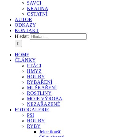
SAVCI
KRAJINA
OSTATNÍ
AUTOR
ODKAZY
KONTAKT
Hledat:
HOME
ČLÁNKY
PTÁCI
HMYZ
HOUBY
RYBAŘENÍ
MUŠKAŘENÍ
ROSTLINY
MOJE VÝROBA
NEZAŘAZENÉ
FOTOGALERIE
PSI
HOUBY
RYBY
Jelec tloušť