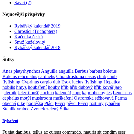
Savci (2)
Nejnovější příspěvky
Rybářský kalendář 2019
Chrostíci (Trichoptera)
Kačenka česká
Smrž kuželovitý
Rybářský kalendář 2018
Štítky
Anas platyrhynchos
Anguilla anguilla
Barbus barbus
boletus
Boletus reticulatus
carduelis
Chondrostoma nasus
chub
chub
flyfishing
Cyprinus carpio
dub
Esox lucius
flyfishing
Hepatica
nobilis
hmyz
houbaření
houby
hřib
hřib dubový
hřib kovář
jaro
jaterník
Jelec tloušť
kachna
kalendář
kapr
kapr obecný
les
Leuciscus
cephalus
motýl
mushroom
muškaření
Ostroretka stěhovavá
Parma
obecná
pike
podléška
Ptáci
Pěvci
pěvci Pěvci
rostliny
rybaření
Stehlík
vrabec
Zvonek zelený
Štika
Rybaření
Fugiat dapibus, tellus ac cursus commodo, mauris sit condim eser