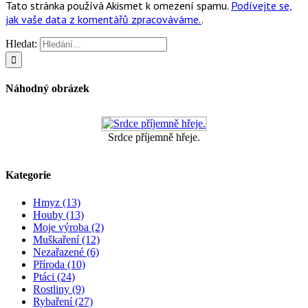
Tato stránka používá Akismet k omezení spamu.
Podívejte se,
jak vaše data z komentářů zpracováváme.
.
Hledat:
Náhodný obrázek
Srdce příjemně hřeje.
Kategorie
Hmyz (13)
Houby (13)
Moje výroba (2)
Muškaření (12)
Nezařazené (6)
Příroda (10)
Ptáci (24)
Rostliny (9)
Rybaření (27)