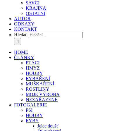
SAVCI
KRAJINA
OSTATNÍ
AUTOR
ODKAZY
KONTAKT
Hledat:
HOME
ČLÁNKY
PTÁCI
HMYZ
HOUBY
RYBAŘENÍ
MUŠKAŘENÍ
ROSTLINY
MOJE VÝROBA
NEZAŘAZENÉ
FOTOGALERIE
PSI
HOUBY
RYBY
Jelec tloušť