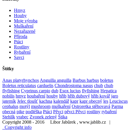
Hmyz
Houby
Moje výroba
Muškaření
Nezařazené
Příroda
Ptáci
Rostliny
Rybaření
Savci
Štítky
Anas platyrhynchos
Anguilla anguilla
Barbus barbus
boletus
Boletus reticulatus
carduelis
Chondrostoma nasus
chub
chub
flyfishing
Cyprinus carpio
dub
Esox lucius
flyfishing
Hepatica
nobilis
hmyz
houbaření
houby
hřib
hřib dubový
hřib kovář
jaro
jaterník
Jelec tloušť
kachna
kalendář
kapr
kapr obecný
les
Leuciscus
cephalus
motýl
mushroom
muškaření
Ostroretka stěhovavá
Parma
obecná
pike
podléška
Ptáci
Pěvci
pěvci Pěvci
rostliny
rybaření
Stehlík
vrabec
Zvonek zelený
Štika
Copyright 2008 - 2016 Libor Jabůrek , www.jablib.cz |
Copyright info