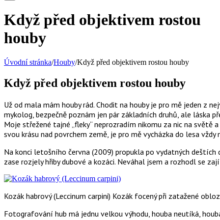
Když před objektivem rostou
houby
Úvodní stránka
/
Houby
/
Když před objektivem rostou houby
Když před objektivem rostou houby
Už od mala mám houby rád. Chodit na houby je pro mě jeden z nejv
mykolog, bezpečně poznám jen pár základních druhů, ale láska př
Moje střežené tajné „fleky“ neprozradím nikomu za nic na světě
svou krásu nad povrchem země, je pro mě vycházka do lesa vždy
Na konci letošního června (2009) propukla po vydatných deštích 
zase rozjely hřiby dubové a kozáci. Neváhal jsem a rozhodl se zají
Kozák habrový (Leccinum carpini) Kozák focený při zatažené obloz
Fotografování hub má jednu velkou výhodu, houba neutíká, houba 