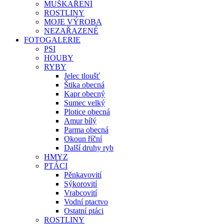
MUŠKAŘENÍ
ROSTLINY
MOJE VÝROBA
NEZAŘAZENÉ
FOTOGALERIE
PSI
HOUBY
RYBY
Jelec tloušť
Štika obecná
Kapr obecný
Sumec velký
Plotice obecná
Amur bílý
Parma obecná
Okoun říční
Další druhy ryb
HMYZ
PTÁCI
Pěnkavovití
Sýkorovití
Vrabcovití
Vodní ptactvo
Ostatní ptáci
ROSTLINY