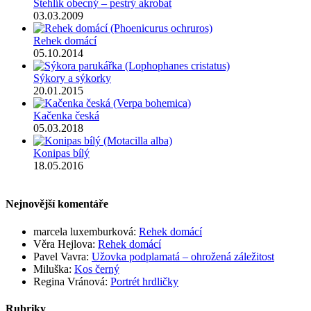
Stehlík obecný – pestrý akrobat
03.03.2009
Rehek domácí
05.10.2014
Sýkory a sýkorky
20.01.2015
Kačenka česká
05.03.2018
Konipas bílý
18.05.2016
Nejnovější komentáře
marcela luxemburková
:
Rehek domácí
Věra Hejlova
:
Rehek domácí
Pavel Vavra
:
Užovka podplamatá – ohrožená záležitost
Miluška
:
Kos černý
Regina Vránová
:
Portrét hrdličky
Rubriky