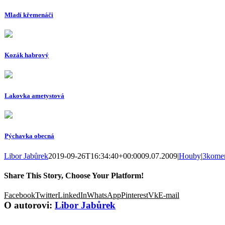
Mladí křemenáči
Kozák habrový
Lakovka ametystová
Pýchavka obecná
Libor Jabůrek
2019-09-26T16:34:40+00:00
09.07.2009
|
Houby
|
3komen
Share This Story, Choose Your Platform!
Facebook
Twitter
LinkedIn
WhatsApp
Pinterest
Vk
E-mail
O autorovi:
Libor Jabůrek