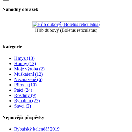
Náhodný obrázek
Hřib dubový (Boletus reticulatus)
Kategorie
Hmyz (13)
Houby (13)
Moje výroba (2)
Muškaření (12)
Nezařazené (6)
Příroda (10)
Ptáci (24)
Rostliny (9)
Rybaření (27)
Savci (2)
Nejnovější příspěvky
Rybářský kalendář 2019