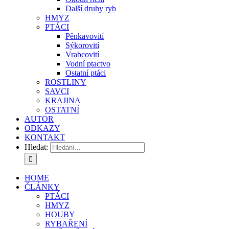
Další druhy ryb
HMYZ
PTÁCI
Pěnkavovití
Sýkorovití
Vrabcovití
Vodní ptactvo
Ostatní ptáci
ROSTLINY
SAVCI
KRAJINA
OSTATNÍ
AUTOR
ODKAZY
KONTAKT
Hledat:
HOME
ČLÁNKY
PTÁCI
HMYZ
HOUBY
RYBAŘENÍ