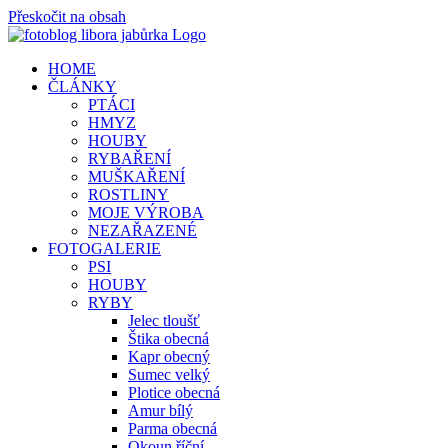
Přeskočit na obsah
HOME
ČLÁNKY
PTÁCI
HMYZ
HOUBY
RYBAŘENÍ
MUŠKAŘENÍ
ROSTLINY
MOJE VÝROBA
NEZAŘAZENÉ
FOTOGALERIE
PSI
HOUBY
RYBY
Jelec tloušť
Štika obecná
Kapr obecný
Sumec velký
Plotice obecná
Amur bílý
Parma obecná
Okoun říční