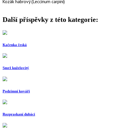
Kozák habrový (Leccinum carpini)
Další příspěvky z této kategorie:
Kačenka česká
Smrž kuželovitý
Podzimní kováři
Rozpraskaní dubáci