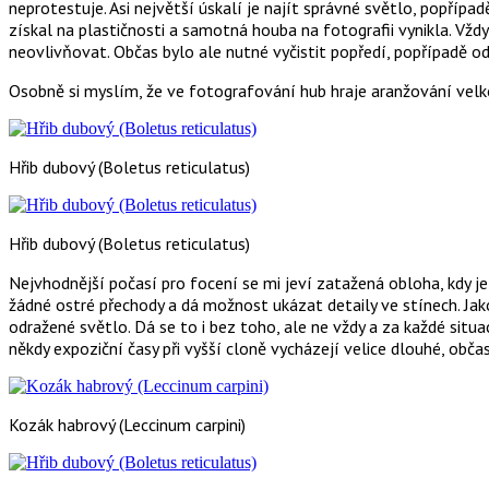
neprotestuje. Asi největší úskalí je najít správné světlo, popříp
získal na plastičnosti a samotná houba na fotografii vynikla. Vždy
neovlivňovat. Občas bylo ale nutné vyčistit popředí, popřípadě od
Osobně si myslím, že ve fotografování hub hraje aranžování velko
Hřib dubový (Boletus reticulatus)
Hřib dubový (Boletus reticulatus)
Nejvhodnější počasí pro focení se mi jeví zatažená obloha, kdy 
žádné ostré přechody a dá možnost ukázat detaily ve stínech. Jak
odražené světlo. Dá se to i bez toho, ale ne vždy a za každé situ
někdy expoziční časy při vyšší cloně vycházejí velice dlouhé, obča
Kozák habrový (Leccinum carpini)