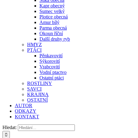
Štika obecná
Kapr obecný
Sumec velký
Plotice obecná
Amur bílý
Parma obecná
Okoun říční
Další druhy ryb
HMYZ
PTÁCI
Pěnkavovití
Sýkorovití
Vrabcovití
Vodní ptactvo
Ostatní ptáci
ROSTLINY
SAVCI
KRAJINA
OSTATNÍ
AUTOR
ODKAZY
KONTAKT
Hledat: