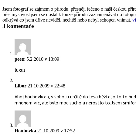
Jsem fotograf se zájmem o přírodu, přesněji řečeno o naší českou příro
přes myslivost jsem se dostal k touze přírodu zaznamenávat do fotogra
odkrývá co jsem dříve neviděl, nechtěl nebo nebyl schopen vnímat.
ví
3 komentáře
peetr
5.2.2010 v 13:09
luxus
Libor
21.10.2009 v 22:48
Ahoj houbovko:-), v sobotu určitě do lesa běžte, o to to bu
mnohem víc, ale bylo moc sucho a nerostlo to. Jsem smířený
Houbovka
21.10.2009 v 17:52