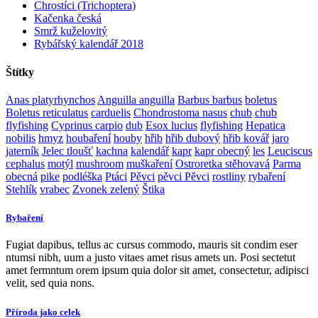
Chrostíci (Trichoptera)
Kačenka česká
Smrž kuželovitý
Rybářský kalendář 2018
Štítky
Anas platyrhynchos
Anguilla anguilla
Barbus barbus
boletus
Boletus reticulatus
carduelis
Chondrostoma nasus
chub
chub
flyfishing
Cyprinus carpio
dub
Esox lucius
flyfishing
Hepatica
nobilis
hmyz
houbaření
houby
hřib
hřib dubový
hřib kovář
jaro
jaterník
Jelec tloušť
kachna
kalendář
kapr
kapr obecný
les
Leuciscus
cephalus
motýl
mushroom
muškaření
Ostroretka stěhovavá
Parma
obecná
pike
podléška
Ptáci
Pěvci
pěvci Pěvci
rostliny
rybaření
Stehlík
vrabec
Zvonek zelený
Štika
Rybaření
Fugiat dapibus, tellus ac cursus commodo, mauris sit condim eser
ntumsi nibh, uum a justo vitaes amet risus amets un. Posi sectetut
amet fermntum orem ipsum quia dolor sit amet, consectetur, adipisci
velit, sed quia nons.
Příroda jako celek