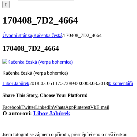
170408_7D2_4664
Úvodní stránka
/
Kačenka česká
/
170408_7D2_4664
170408_7D2_4664
Kačenka česká (Verpa bohemica)
Libor Jabůrek
2018-03-05T17:37:08+00:00
03.03.2018
|
0 komentářů
Share This Story, Choose Your Platform!
Facebook
Twitter
LinkedIn
WhatsApp
Pinterest
Vk
E-mail
O autorovi:
Libor Jabůrek
Jsem fotograf se zájmem o přírodu, přesněji řečeno o naší českou