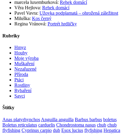
marcela luxemburková
:
Rehek domácí
Věra Hejlova
:
Rehek domácí
Pavel Vavra
:
Užovka podplamatá – ohrožená záležitost
Miluška
:
Kos černý
Regina Vránová
:
Portrét hrdličky
Rubriky
Hmyz
Houby
Moje výroba
Muškaření
Nezařazené
Příroda
Ptáci
Rostliny
Rybaření
Savci
Štítky
Anas platyrhynchos
Anguilla anguilla
Barbus barbus
boletus
Boletus reticulatus
carduelis
Chondrostoma nasus
chub
chub
flyfishing
Cyprinus carpio
dub
Esox lucius
flyfishing
Hepatica