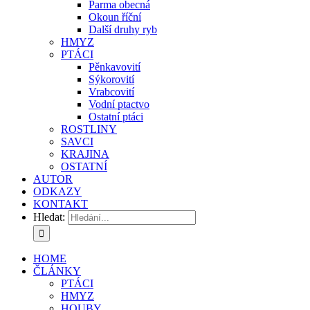
Parma obecná
Okoun říční
Další druhy ryb
HMYZ
PTÁCI
Pěnkavovití
Sýkorovití
Vrabcovití
Vodní ptactvo
Ostatní ptáci
ROSTLINY
SAVCI
KRAJINA
OSTATNÍ
AUTOR
ODKAZY
KONTAKT
Hledat:
HOME
ČLÁNKY
PTÁCI
HMYZ
HOUBY