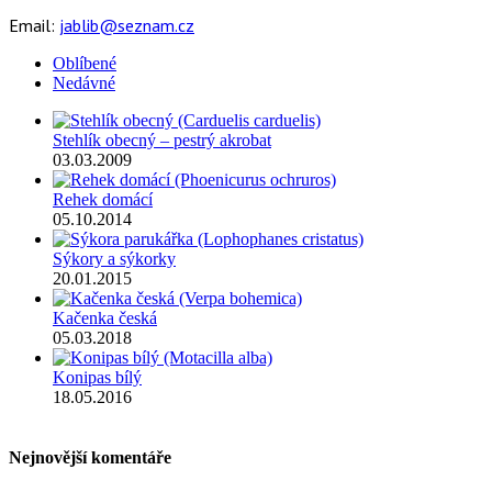
Email:
jablib@seznam.cz
Oblíbené
Nedávné
Stehlík obecný – pestrý akrobat
03.03.2009
Rehek domácí
05.10.2014
Sýkory a sýkorky
20.01.2015
Kačenka česká
05.03.2018
Konipas bílý
18.05.2016
Nejnovější komentáře