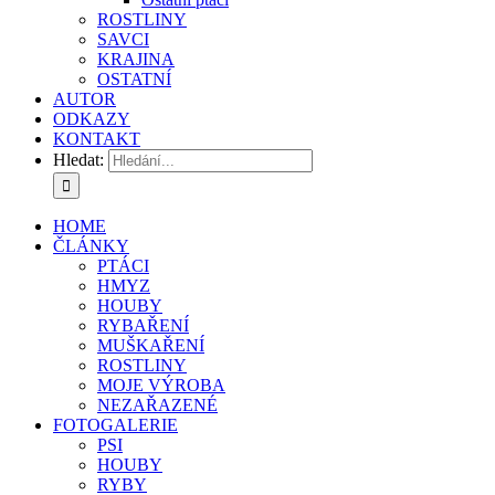
ROSTLINY
SAVCI
KRAJINA
OSTATNÍ
AUTOR
ODKAZY
KONTAKT
Hledat:
HOME
ČLÁNKY
PTÁCI
HMYZ
HOUBY
RYBAŘENÍ
MUŠKAŘENÍ
ROSTLINY
MOJE VÝROBA
NEZAŘAZENÉ
FOTOGALERIE
PSI
HOUBY
RYBY