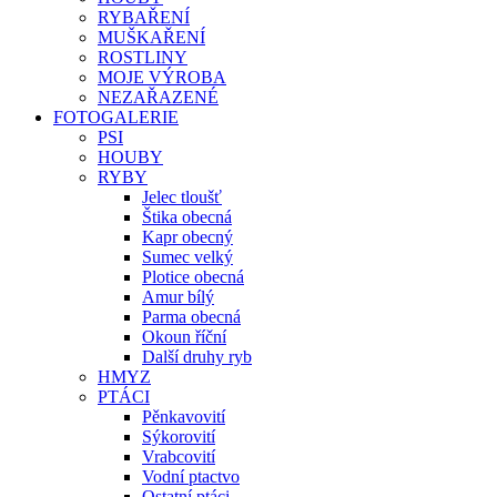
RYBAŘENÍ
MUŠKAŘENÍ
ROSTLINY
MOJE VÝROBA
NEZAŘAZENÉ
FOTOGALERIE
PSI
HOUBY
RYBY
Jelec tloušť
Štika obecná
Kapr obecný
Sumec velký
Plotice obecná
Amur bílý
Parma obecná
Okoun říční
Další druhy ryb
HMYZ
PTÁCI
Pěnkavovití
Sýkorovití
Vrabcovití
Vodní ptactvo
Ostatní ptáci