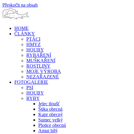
Přeskočit na obsah
HOME
ČLÁNKY
PTÁCI
HMYZ
HOUBY
RYBAŘENÍ
MUŠKAŘENÍ
ROSTLINY
MOJE VÝROBA
NEZAŘAZENÉ
FOTOGALERIE
PSI
HOUBY
RYBY
Jelec tloušť
Štika obecná
Kapr obecný
Sumec velký
Plotice obecná
Amur bílý