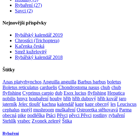
Rybaření (27)
Savci (2)
Nejnovější příspěvky
Rybářský kalendář 2019
Chrostíci (Trichoptera)
Kačenka česká
Smrž kuželovitý
Rybářský kalendář 2018
Štítky
Anas platyrhynchos
Anguilla anguilla
Barbus barbus
boletus
Boletus reticulatus
carduelis
Chondrostoma nasus
chub
chub
flyfishing
Cyprinus carpio
dub
Esox lucius
flyfishing
Hepatica
nobilis
hmyz
houbaření
houby
hřib
hřib dubový
hřib kovář
jaro
jaterník
Jelec tloušť
kachna
kalendář
kapr
kapr obecný
les
Leuciscus
cephalus
motýl
mushroom
muškaření
Ostroretka stěhovavá
Parma
obecná
pike
podléška
Ptáci
Pěvci
pěvci Pěvci
rostliny
rybaření
Stehlík
vrabec
Zvonek zelený
Štika
Rybaření