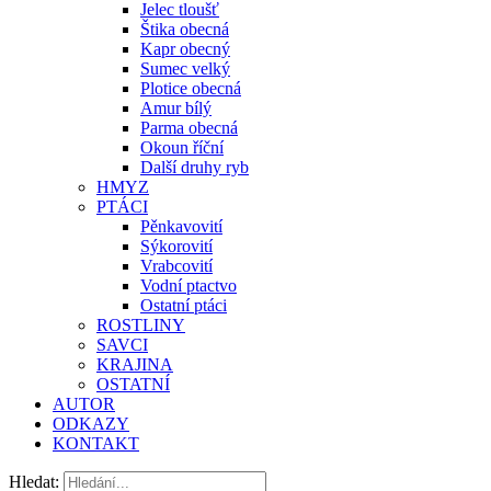
Jelec tloušť
Štika obecná
Kapr obecný
Sumec velký
Plotice obecná
Amur bílý
Parma obecná
Okoun říční
Další druhy ryb
HMYZ
PTÁCI
Pěnkavovití
Sýkorovití
Vrabcovití
Vodní ptactvo
Ostatní ptáci
ROSTLINY
SAVCI
KRAJINA
OSTATNÍ
AUTOR
ODKAZY
KONTAKT
Hledat: