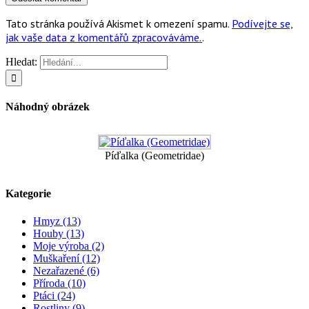
Tato stránka používá Akismet k omezení spamu.
Podívejte se,
jak vaše data z komentářů zpracováváme.
.
Hledat:
Náhodný obrázek
Píďalka (Geometridae)
Kategorie
Hmyz (13)
Houby (13)
Moje výroba (2)
Muškaření (12)
Nezařazené (6)
Příroda (10)
Ptáci (24)
Rostliny (9)