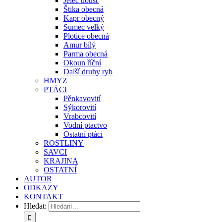
Jelec tloušť
Štika obecná
Kapr obecný
Sumec velký
Plotice obecná
Amur bílý
Parma obecná
Okoun říční
Další druhy ryb
HMYZ
PTÁCI
Pěnkavovití
Sýkorovití
Vrabcovití
Vodní ptactvo
Ostatní ptáci
ROSTLINY
SAVCI
KRAJINA
OSTATNÍ
AUTOR
ODKAZY
KONTAKT
Hledat: