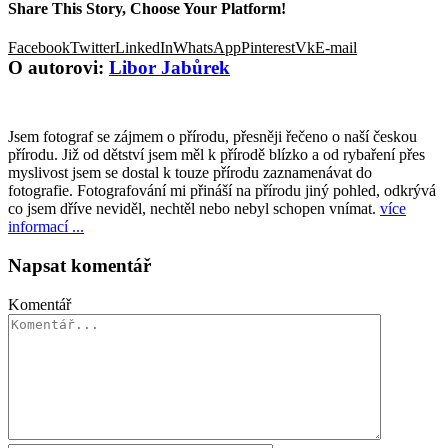
Share This Story, Choose Your Platform!
Facebook
Twitter
LinkedIn
WhatsApp
Pinterest
Vk
E-mail
O autorovi:
Libor Jabůrek
Jsem fotograf se zájmem o přírodu, přesněji řečeno o naší českou
přírodu. Již od dětství jsem měl k přírodě blízko a od rybaření přes
myslivost jsem se dostal k touze přírodu zaznamenávat do
fotografie. Fotografování mi přináší na přírodu jiný pohled, odkrývá
co jsem dříve neviděl, nechtěl nebo nebyl schopen vnímat.
více
informací ...
Napsat komentář
Komentář