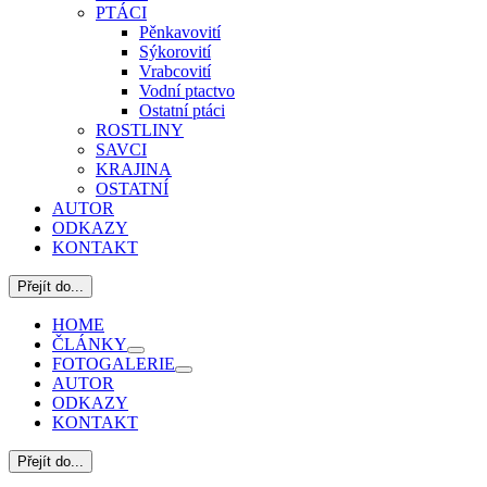
PTÁCI
Pěnkavovití
Sýkorovití
Vrabcovití
Vodní ptactvo
Ostatní ptáci
ROSTLINY
SAVCI
KRAJINA
OSTATNÍ
AUTOR
ODKAZY
KONTAKT
Přejít do...
HOME
ČLÁNKY
FOTOGALERIE
AUTOR
ODKAZY
KONTAKT
Přejít do...