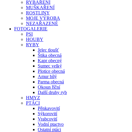
RYBAŘENÍ
MUŠKAŘENÍ
ROSTLINY
MOJE VÝROBA
NEZAŘAZENÉ
FOTOGALERIE
PSI
HOUBY
RYBY
Jelec tloušť
Štika obecná
Kapr obecný
Sumec velký
Plotice obecná
Amur bílý
Parma obecná
Okoun říční
Další druhy ryb
HMYZ
PTÁCI
Pěnkavovití
Sýkorovití
Vrabcovití
Vodní ptactvo
Ostatní ptáci