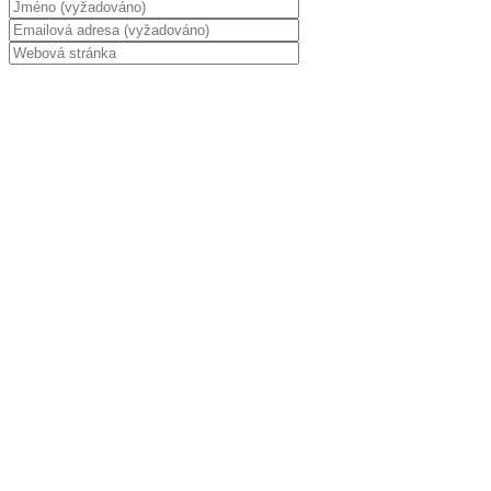
Uložit mé jméno, e-mail, a webové stránky v tomto
prohlížeči pro příště.
Tato stránka používá Akismet k omezení spamu.
Podívejte se,
jak vaše data z komentářů zpracováváme.
.
Hledat:
Náhodný obrázek
Věstonická venuše z dubu.
Kategorie