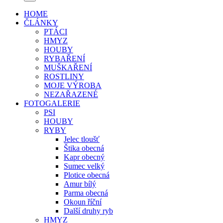
HOME
ČLÁNKY
PTÁCI
HMYZ
HOUBY
RYBAŘENÍ
MUŠKAŘENÍ
ROSTLINY
MOJE VÝROBA
NEZAŘAZENÉ
FOTOGALERIE
PSI
HOUBY
RYBY
Jelec tloušť
Štika obecná
Kapr obecný
Sumec velký
Plotice obecná
Amur bílý
Parma obecná
Okoun říční
Další druhy ryb
HMYZ