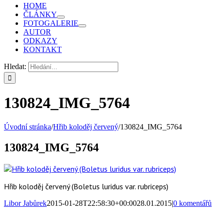
HOME
ČLÁNKY
FOTOGALERIE
AUTOR
ODKAZY
KONTAKT
Hledat:
130824_IMG_5764
Úvodní stránka
/
Hřib koloděj červený
/
130824_IMG_5764
130824_IMG_5764
Hřib koloděj červený (Boletus luridus var. rubriceps)
Libor Jabůrek
2015-01-28T22:58:30+00:00
28.01.2015
|
0 komentářů