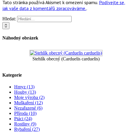
Tato stránka používá Akismet k omezení spamu.
Podívejte se,
jak vaše data z komentářů zpracováváme.
.
Hledat:
Náhodný obrázek
Stehlík obecný (Carduelis carduelis)
Kategorie
Hmyz (13)
Houby (13)
Moje výroba (2)
Muškaření (12)
Nezařazené (6)
Příroda (10)
Ptáci (24)
Rostliny (9)
Rybaření (27)