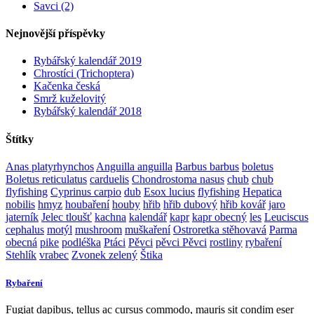
Savci (2)
Nejnovější příspěvky
Rybářský kalendář 2019
Chrostíci (Trichoptera)
Kačenka česká
Smrž kuželovitý
Rybářský kalendář 2018
Štítky
Anas platyrhynchos
Anguilla anguilla
Barbus barbus
boletus
Boletus reticulatus
carduelis
Chondrostoma nasus
chub
chub
flyfishing
Cyprinus carpio
dub
Esox lucius
flyfishing
Hepatica
nobilis
hmyz
houbaření
houby
hřib
hřib dubový
hřib kovář
jaro
jaterník
Jelec tloušť
kachna
kalendář
kapr
kapr obecný
les
Leuciscus
cephalus
motýl
mushroom
muškaření
Ostroretka stěhovavá
Parma
obecná
pike
podléška
Ptáci
Pěvci
pěvci Pěvci
rostliny
rybaření
Stehlík
vrabec
Zvonek zelený
Štika
Rybaření
Fugiat dapibus, tellus ac cursus commodo, mauris sit condim eser