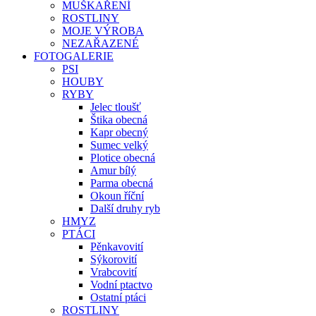
MUŠKAŘENÍ
ROSTLINY
MOJE VÝROBA
NEZAŘAZENÉ
FOTOGALERIE
PSI
HOUBY
RYBY
Jelec tloušť
Štika obecná
Kapr obecný
Sumec velký
Plotice obecná
Amur bílý
Parma obecná
Okoun říční
Další druhy ryb
HMYZ
PTÁCI
Pěnkavovití
Sýkorovití
Vrabcovití
Vodní ptactvo
Ostatní ptáci
ROSTLINY