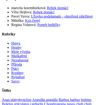
marcela luxemburková
:
Rehek domácí
Věra Hejlova
:
Rehek domácí
Pavel Vavra
:
Užovka podplamatá – ohrožená záležitost
Miluška
:
Kos černý
Regina Vránová
:
Portrét hrdličky
Rubriky
Hmyz
Houby
Moje výroba
Muškaření
Nezařazené
Příroda
Ptáci
Rostliny
Rybaření
Savci
Štítky
Anas platyrhynchos
Anguilla anguilla
Barbus barbus
boletus
Boletus reticulatus
carduelis
Chondrostoma nasus
chub
chub