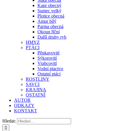
Štika obecná
Kapr obecný
Sumec velký
Plotice obecná
Amur bílý
Parma obecná
Okoun říční
Další druhy ryb
HMYZ
PTÁCI
Pěnkavovití
Sýkorovití
Vrabcovití
Vodní ptactvo
Ostatní ptáci
ROSTLINY
SAVCI
KRAJINA
OSTATNÍ
AUTOR
ODKAZY
KONTAKT
Hledat: