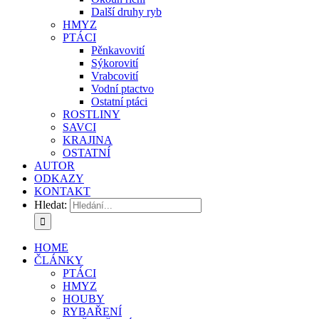
Další druhy ryb
HMYZ
PTÁCI
Pěnkavovití
Sýkorovití
Vrabcovití
Vodní ptactvo
Ostatní ptáci
ROSTLINY
SAVCI
KRAJINA
OSTATNÍ
AUTOR
ODKAZY
KONTAKT
Hledat:
HOME
ČLÁNKY
PTÁCI
HMYZ
HOUBY
RYBAŘENÍ