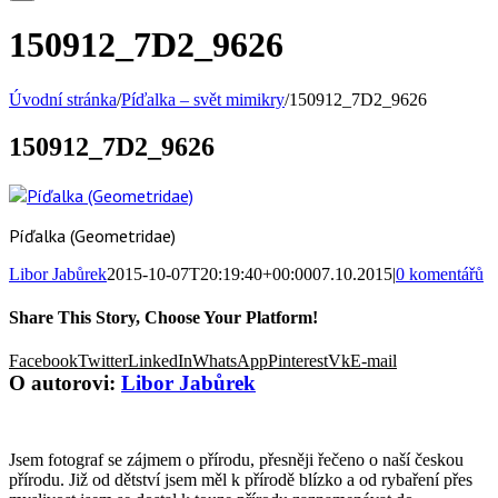
150912_7D2_9626
Úvodní stránka
/
Píďalka – svět mimikry
/
150912_7D2_9626
150912_7D2_9626
Píďalka (Geometridae)
Libor Jabůrek
2015-10-07T20:19:40+00:00
07.10.2015
|
0 komentářů
Share This Story, Choose Your Platform!
Facebook
Twitter
LinkedIn
WhatsApp
Pinterest
Vk
E-mail
O autorovi:
Libor Jabůrek
Jsem fotograf se zájmem o přírodu, přesněji řečeno o naší českou
přírodu. Již od dětství jsem měl k přírodě blízko a od rybaření přes