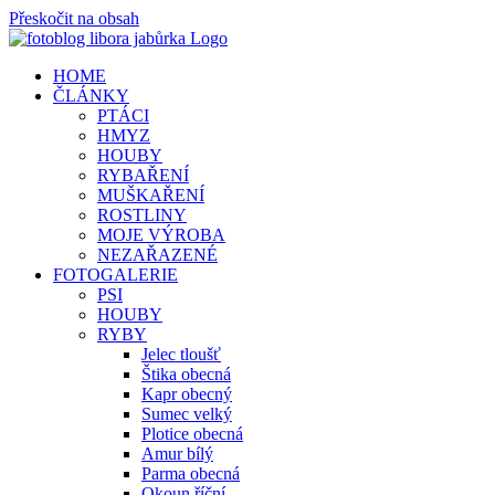
Přeskočit na obsah
HOME
ČLÁNKY
PTÁCI
HMYZ
HOUBY
RYBAŘENÍ
MUŠKAŘENÍ
ROSTLINY
MOJE VÝROBA
NEZAŘAZENÉ
FOTOGALERIE
PSI
HOUBY
RYBY
Jelec tloušť
Štika obecná
Kapr obecný
Sumec velký
Plotice obecná
Amur bílý
Parma obecná
Okoun říční