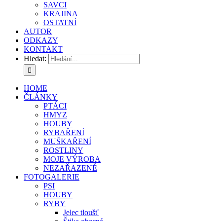
SAVCI
KRAJINA
OSTATNÍ
AUTOR
ODKAZY
KONTAKT
Hledat:
HOME
ČLÁNKY
PTÁCI
HMYZ
HOUBY
RYBAŘENÍ
MUŠKAŘENÍ
ROSTLINY
MOJE VÝROBA
NEZAŘAZENÉ
FOTOGALERIE
PSI
HOUBY
RYBY
Jelec tloušť